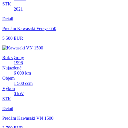
STK
2021
Detail
Predám Kawasaki Versys 650
5 500 EUR
Rok výroby
1996
Najazdené
6 000 km
Objem
1 500 ccm
Výkon
0 kW
STK
Detail
Predám Kawasaki VN 1500
3 700 EUR