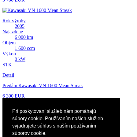
Rok výroby
2005
Najazdené
6 000 km
Objem
1 600 ccm
Výkon
0 kW
STK
Detail
Predám Kawasaki VN 1600 Mean Streak
6 300 EUR
Ďalší »
« Predchádzajúca
Pri poskytovaní služieb nám pomáhajú
1
2
3
…
7
1/7
súbory cookie. Používaním našich služieb
vyjadrujete súhlas s naším používaním
súborov cookie.
Reklama