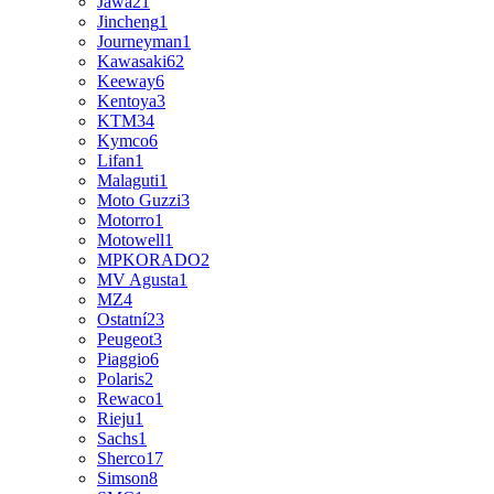
Jawa
21
Jincheng
1
Journeyman
1
Kawasaki
62
Keeway
6
Kentoya
3
KTM
34
Kymco
6
Lifan
1
Malaguti
1
Moto Guzzi
3
Motorro
1
Motowell
1
MPKORADO
2
MV Agusta
1
MZ
4
Ostatní
23
Peugeot
3
Piaggio
6
Polaris
2
Rewaco
1
Rieju
1
Sachs
1
Sherco
17
Simson
8