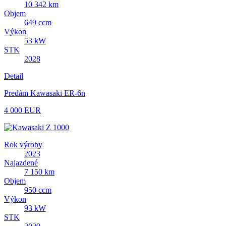
10 342 km
Objem
649 ccm
Výkon
53 kW
STK
2028
Detail
Predám Kawasaki ER-6n
4 000 EUR
Rok výroby
2023
Najazdené
7 150 km
Objem
950 ccm
Výkon
93 kW
STK