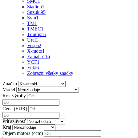
SMC
1
Stadion
1
Suzuki
95
Sym
1
TM
1
TMEC
1
Triumph
5
Ural
1
Vespa
2
X-moto
1
Yamaha
116
YCF
1
Yuki
6
Zobraziť všetky značky
Značka
Model
Rok výroby
Cena (EUR)
Príťažlivosť
Kraj
Objem motora (ccm)