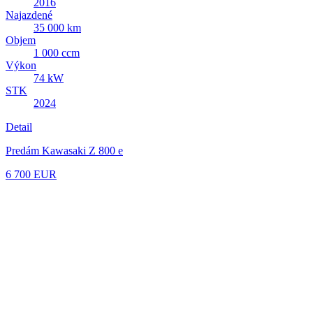
2016
Najazdené
35 000 km
Objem
1 000 ccm
Výkon
74 kW
STK
2024
Detail
Predám Kawasaki Z 800 e
6 700 EUR