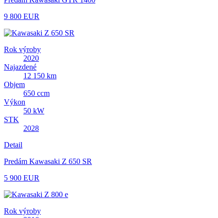
9 800 EUR
Rok výroby
2020
Najazdené
12 150 km
Objem
650 ccm
Výkon
50 kW
STK
2028
Detail
Predám Kawasaki Z 650 SR
5 900 EUR
Rok výroby