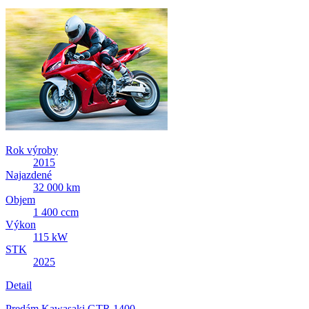
Rok výroby
2015
Najazdené
32 000 km
Objem
1 400 ccm
Výkon
115 kW
STK
2025
Detail
Predám Kawasaki GTR 1400