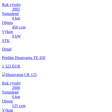
Rok výroby
2005
Najazdené
0 km
Objem
450 ccm
Výkon
0 kW
STK
Detail
Predám Husqvarna TE 450
2 322 EUR
Rok výroby
2006
Najazdené
0 km
Objem
125 ccm
Výkon