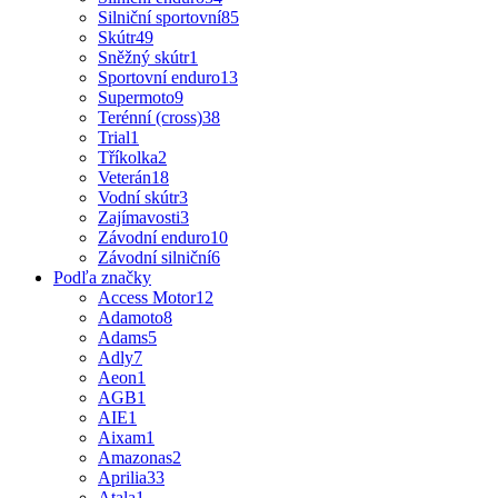
Silniční sportovní
85
Skútr
49
Sněžný skútr
1
Sportovní enduro
13
Supermoto
9
Terénní (cross)
38
Trial
1
Tříkolka
2
Veterán
18
Vodní skútr
3
Zajímavosti
3
Závodní enduro
10
Závodní silniční
6
Podľa značky
Access Motor
12
Adamoto
8
Adams
5
Adly
7
Aeon
1
AGB
1
AIE
1
Aixam
1
Amazonas
2
Aprilia
33
Atala
1