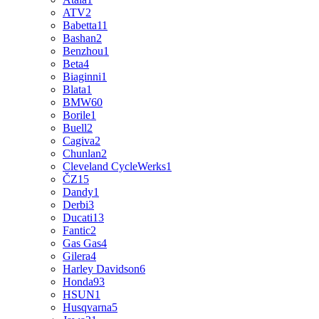
ATV
2
Babetta
11
Bashan
2
Benzhou
1
Beta
4
Biaginni
1
Blata
1
BMW
60
Borile
1
Buell
2
Cagiva
2
Chunlan
2
Cleveland CycleWerks
1
ČZ
15
Dandy
1
Derbi
3
Ducati
13
Fantic
2
Gas Gas
4
Gilera
4
Harley Davidson
6
Honda
93
HSUN
1
Husqvarna
5