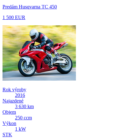
Predám Husqvarna TC 450
1 500 EUR
Rok výroby
2016
Najazdené
3 630 km
Objem
250 ccm
Výkon
1 kW
STK