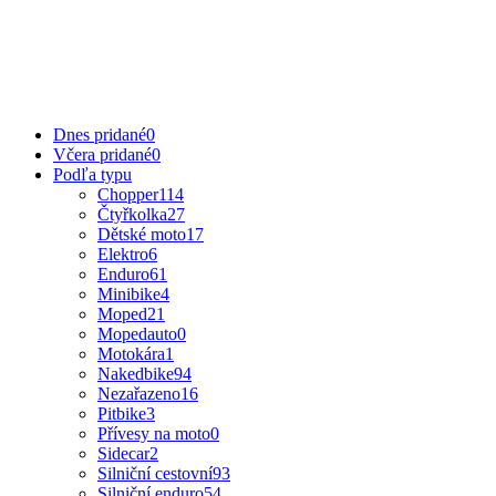
Dnes pridané
0
Včera pridané
0
Podľa typu
Chopper
114
Čtyřkolka
27
Dětské moto
17
Elektro
6
Enduro
61
Minibike
4
Moped
21
Mopedauto
0
Motokára
1
Nakedbike
94
Nezařazeno
16
Pitbike
3
Přívesy na moto
0
Sidecar
2
Silniční cestovní
93
Silniční enduro
54