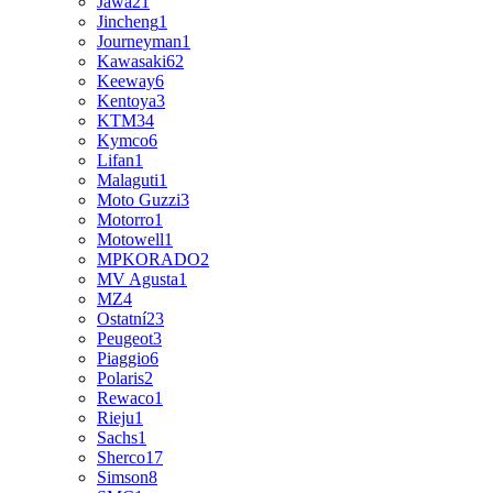
Jawa
21
Jincheng
1
Journeyman
1
Kawasaki
62
Keeway
6
Kentoya
3
KTM
34
Kymco
6
Lifan
1
Malaguti
1
Moto Guzzi
3
Motorro
1
Motowell
1
MPKORADO
2
MV Agusta
1
MZ
4
Ostatní
23
Peugeot
3
Piaggio
6
Polaris
2
Rewaco
1
Rieju
1
Sachs
1
Sherco
17
Simson
8