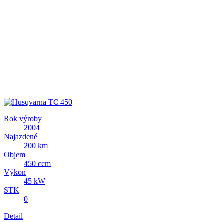
Rok výroby
2004
Najazdené
200 km
Objem
450 ccm
Výkon
45 kW
STK
0
Detail