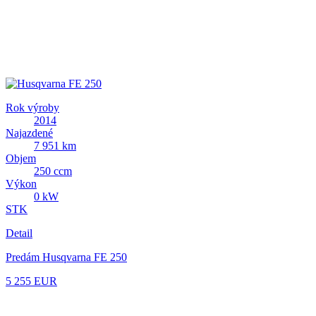
Rok výroby
2014
Najazdené
7 951 km
Objem
250 ccm
Výkon
0 kW
STK
Detail
Predám Husqvarna FE 250
5 255 EUR