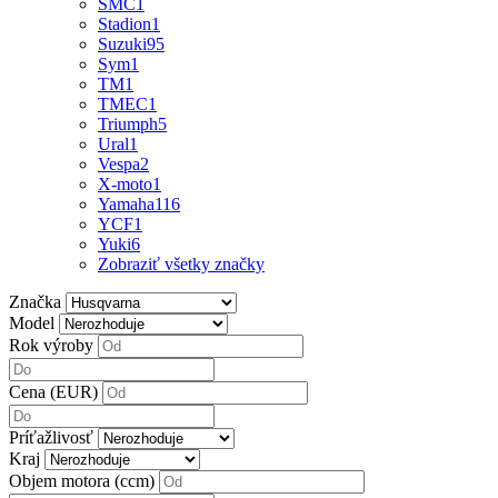
SMC
1
Stadion
1
Suzuki
95
Sym
1
TM
1
TMEC
1
Triumph
5
Ural
1
Vespa
2
X-moto
1
Yamaha
116
YCF
1
Yuki
6
Zobraziť všetky značky
Značka
Model
Rok výroby
Cena (EUR)
Príťažlivosť
Kraj
Objem motora (ccm)