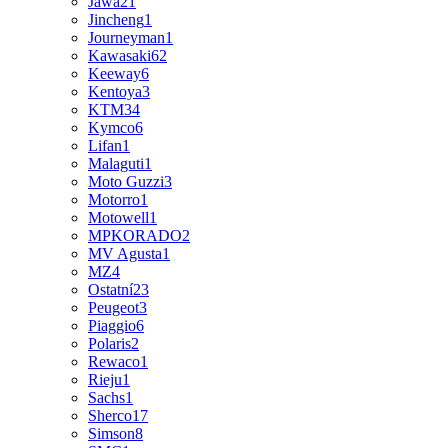
Jawa
21
Jincheng
1
Journeyman
1
Kawasaki
62
Keeway
6
Kentoya
3
KTM
34
Kymco
6
Lifan
1
Malaguti
1
Moto Guzzi
3
Motorro
1
Motowell
1
MPKORADO
2
MV Agusta
1
MZ
4
Ostatní
23
Peugeot
3
Piaggio
6
Polaris
2
Rewaco
1
Rieju
1
Sachs
1
Sherco
17
Simson
8