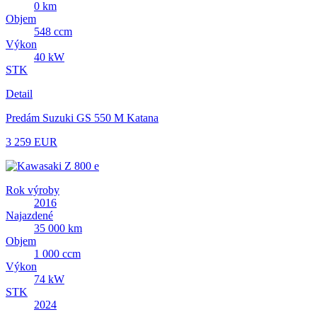
0 km
Objem
548 ccm
Výkon
40 kW
STK
Detail
Predám Suzuki GS 550 M Katana
3 259 EUR
Rok výroby
2016
Najazdené
35 000 km
Objem
1 000 ccm
Výkon
74 kW
STK
2024