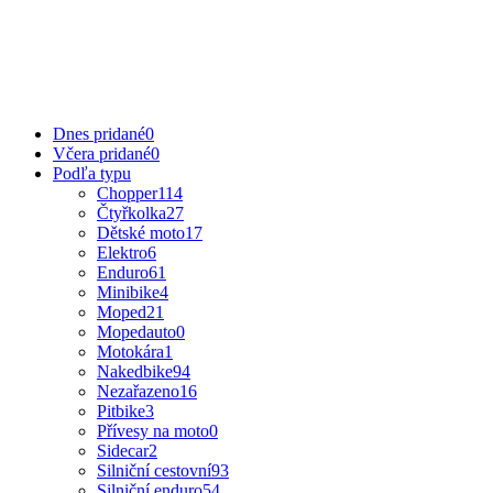
Dnes pridané
0
Včera pridané
0
Podľa typu
Chopper
114
Čtyřkolka
27
Dětské moto
17
Elektro
6
Enduro
61
Minibike
4
Moped
21
Mopedauto
0
Motokára
1
Nakedbike
94
Nezařazeno
16
Pitbike
3
Přívesy na moto
0
Sidecar
2
Silniční cestovní
93
Silniční enduro
54