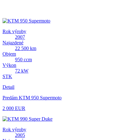
Rok výroby
2007
Najazdené
22 500 km
Objem
950 ccm
Výkon
72 kW
STK
Detail
Predám KTM 950 Supermoto
2 000 EUR
Rok výroby
2005