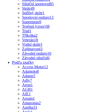
Silniční sportovní
85
Skútr
49
Sněžný skútr
1
Sportovní enduro
13
Supermoto
9
Terénní (cross)
38
Trial
1
Tříkolka
2
Veterán
18
Vodní skútr
3
Zajímavosti
3
Závodní enduro
10
Závodní silniční
6
Podľa značky
Access Motor
12
Adamoto
8
Adams
5
Adly
7
Aeon
1
AGB
1
AIE
1
Aixam
1
Amazonas
2
Aprilia
33
Atala
1