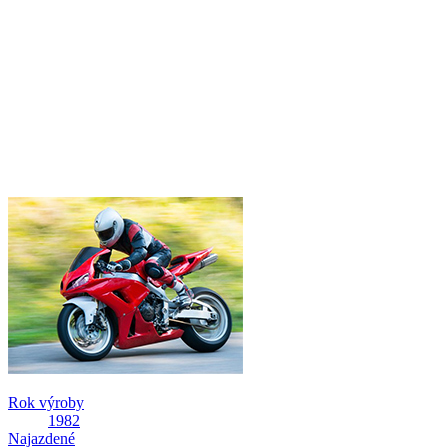
Rok výroby
1982
Najazdené