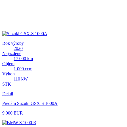
Rok výroby
2020
Najazdené
17 000 km
Objem
1 000 ccm
Výkon
110 kW
STK
Detail
Predám Suzuki GSX-S 1000A
9 000 EUR