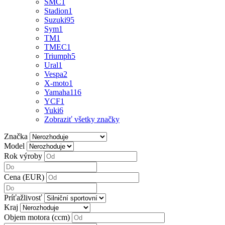
SMC
1
Stadion
1
Suzuki
95
Sym
1
TM
1
TMEC
1
Triumph
5
Ural
1
Vespa
2
X-moto
1
Yamaha
116
YCF
1
Yuki
6
Zobraziť všetky značky
Značka
Model
Rok výroby
Cena (EUR)
Príťažlivosť
Kraj
Objem motora (ccm)