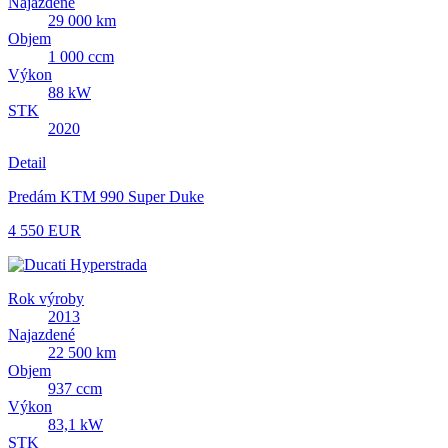
Najazdené
29 000 km
Objem
1 000 ccm
Výkon
88 kW
STK
2020
Detail
Predám KTM 990 Super Duke
4 550 EUR
Rok výroby
2013
Najazdené
22 500 km
Objem
937 ccm
Výkon
83,1 kW
STK