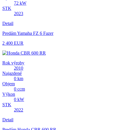
72 kW
STK
2023
Detail
Predám Yamaha FZ 6 Fazer
2 400 EUR
Rok výroby
2010
Najazdené
0 km
Objem
0 ccm
Výkon
0 kW
STK
2022
Detail
Predám Honda CBR 600 RR