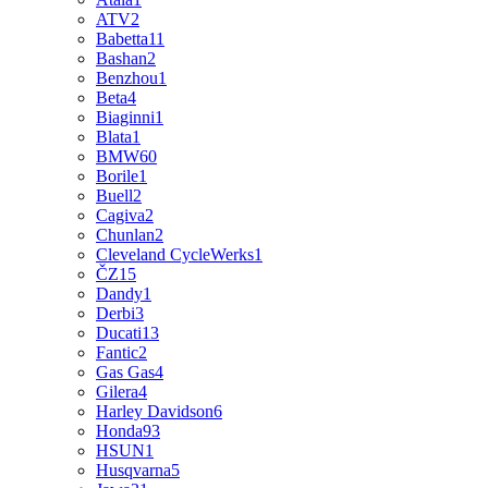
ATV
2
Babetta
11
Bashan
2
Benzhou
1
Beta
4
Biaginni
1
Blata
1
BMW
60
Borile
1
Buell
2
Cagiva
2
Chunlan
2
Cleveland CycleWerks
1
ČZ
15
Dandy
1
Derbi
3
Ducati
13
Fantic
2
Gas Gas
4
Gilera
4
Harley Davidson
6
Honda
93
HSUN
1
Husqvarna
5