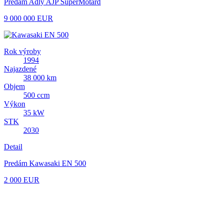
Predám Adly AJP SuperMotard
9 000 000 EUR
Rok výroby
1994
Najazdené
38 000 km
Objem
500 ccm
Výkon
35 kW
STK
2030
Detail
Predám Kawasaki EN 500
2 000 EUR