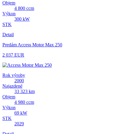
Objem
4 800 ccm
Výkon
300 kW
STK
Detail
Predám Access Motor Max 250
2 037 EUR
Rok výroby
2000
Najazdené
33 323 km
Objem
4 980 ccm
Výkon
69 kW
STK
2029
Detail