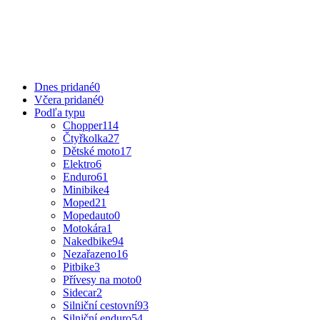
Dnes pridané
0
Včera pridané
0
Podľa typu
Chopper
114
Čtyřkolka
27
Dětské moto
17
Elektro
6
Enduro
61
Minibike
4
Moped
21
Mopedauto
0
Motokára
1
Nakedbike
94
Nezařazeno
16
Pitbike
3
Přívesy na moto
0
Sidecar
2
Silniční cestovní
93
Silniční enduro
54