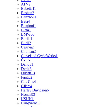
ATV
2
Babetta
11
Bashan
2
Benzhou
1
Beta
4
Biaginni
1
Blata
1
BMW
60
Borile
1
Buell
2
Cagiva
2
Chunlan
2
Cleveland CycleWerks
1
ČZ
15
Dandy
1
Derbi
3
Ducati
13
Fantic
2
Gas Gas
4
Gilera
4
Harley Davidson
6
Honda
93
HSUN
1
Husqvarna
5