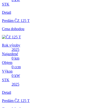
STK
Detail
Predám ČZ 125 T
Cena dohodou
Rok výroby
2025
Najazdené
0 km
Objem
0 ccm
Výkon
0 kW
STK
2025
Detail
Predám ČZ 125 T