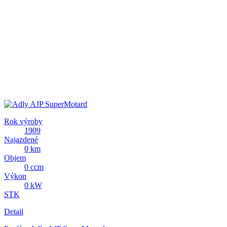
Rok výroby
1909
Najazdené
0 km
Objem
0 ccm
Výkon
0 kW
STK
Detail