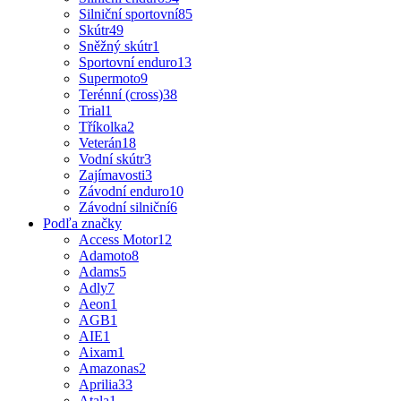
Silniční sportovní
85
Skútr
49
Sněžný skútr
1
Sportovní enduro
13
Supermoto
9
Terénní (cross)
38
Trial
1
Tříkolka
2
Veterán
18
Vodní skútr
3
Zajímavosti
3
Závodní enduro
10
Závodní silniční
6
Podľa značky
Access Motor
12
Adamoto
8
Adams
5
Adly
7
Aeon
1
AGB
1
AIE
1
Aixam
1
Amazonas
2
Aprilia
33
Atala
1