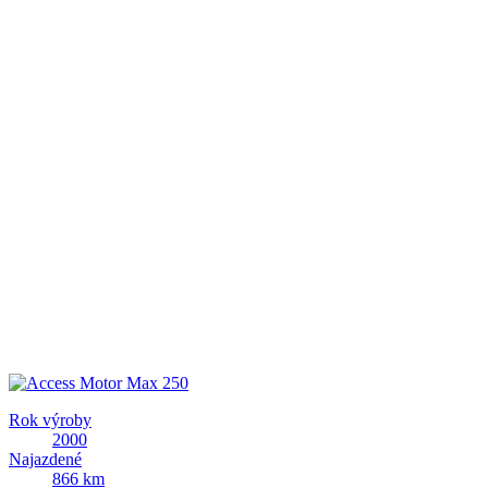
Rok výroby
2000
Najazdené
866 km