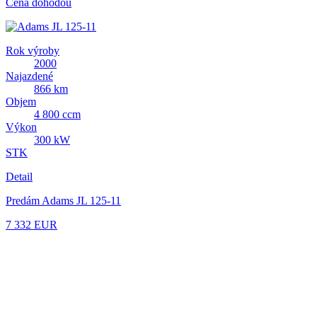
Cena dohodou
Rok výroby
2000
Najazdené
866 km
Objem
4 800 ccm
Výkon
300 kW
STK
Detail
Predám Adams JL 125-11
7 332 EUR