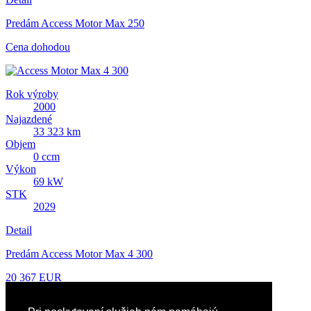
Predám Access Motor Max 250
Cena dohodou
Rok výroby
2000
Najazdené
33 323 km
Objem
0 ccm
Výkon
69 kW
STK
2029
Detail
Predám Access Motor Max 4 300
20 367 EUR
Ďalší »
« Predchádzajúca