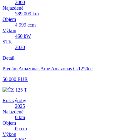
2000
Najazdené
589 009 km
Objem
4 999 ccm
Výkon
460 kW
STK
2030
Detail
Predám Amazonas Ame Amazonas C-1250cc
50 000 EUR
Rok výroby
2025
Najazdené
0 km
Objem
0 ccm
Výkon
0 kW