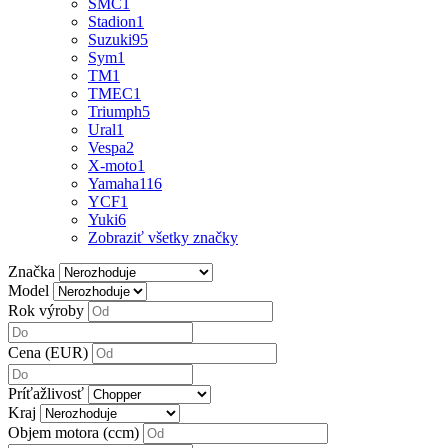
SMC
1
Stadion
1
Suzuki
95
Sym
1
TM
1
TMEC
1
Triumph
5
Ural
1
Vespa
2
X-moto
1
Yamaha
116
YCF
1
Yuki
6
Zobraziť všetky značky
Značka
Model
Rok výroby
Cena (EUR)
Príťažlivosť
Kraj
Objem motora (ccm)