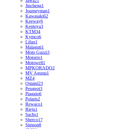
Jawa
21
Jincheng
1
Journeyman
1
Kawasaki
62
Keeway
6
Kentoya
3
KTM
34
Kymco
6
Lifan
1
Malaguti
1
Moto Guzzi
3
Motorro
1
Motowell
1
MPKORADO
2
MV Agusta
1
MZ
4
Ostatní
23
Peugeot
3
Piaggio
6
Polaris
2
Rewaco
1
Rieju
1
Sachs
1
Sherco
17
Simson
8