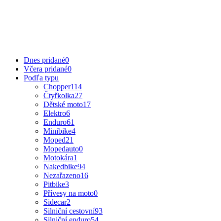
Dnes pridané
0
Včera pridané
0
Podľa typu
Chopper
114
Čtyřkolka
27
Dětské moto
17
Elektro
6
Enduro
61
Minibike
4
Moped
21
Mopedauto
0
Motokára
1
Nakedbike
94
Nezařazeno
16
Pitbike
3
Přívesy na moto
0
Sidecar
2
Silniční cestovní
93
Silniční enduro
54