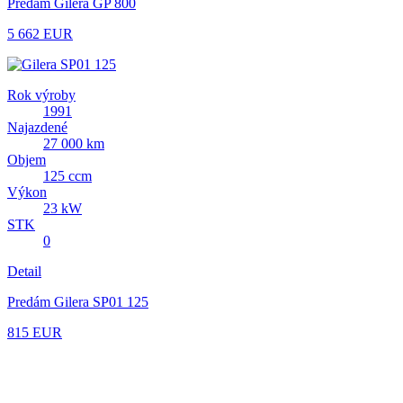
Predám Gilera GP 800
5 662 EUR
Rok výroby
1991
Najazdené
27 000 km
Objem
125 ccm
Výkon
23 kW
STK
0
Detail
Predám Gilera SP01 125
815 EUR