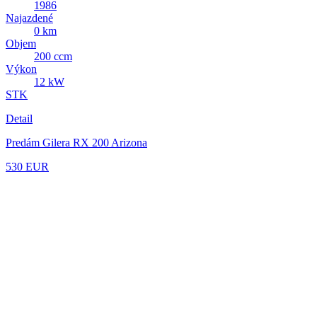
1986
Najazdené
0 km
Objem
200 ccm
Výkon
12 kW
STK
Detail
Predám Gilera RX 200 Arizona
530 EUR