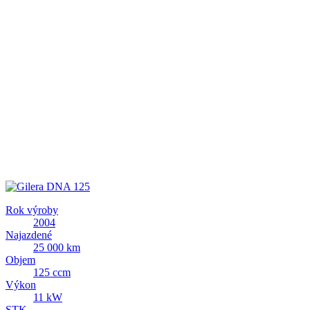
Rok výroby
2004
Najazdené
25 000 km
Objem
125 ccm
Výkon
11 kW
STK