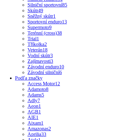
Silniční sportovní
85
Skútr
49
Sněžný skútr
1
Sportovní enduro
13
Supermoto
9
Terénní (cross)
38
Trial
1
Tříkolka
2
Veterán
18
Vodní skútr
3
Zajímavosti
3
Závodní enduro
10
Závodní silniční
6
Podľa značky
Access Motor
12
Adamoto
8
Adams
5
Adly
7
Aeon
1
AGB
1
AIE
1
Aixam
1
Amazonas
2
Aprilia
33
Atala
1