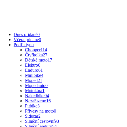
Dnes pridané
0
Včera pridané
0
Podľa typu
Chopper
114
Čtyřkolka
27
Dětské moto
17
Elektro
6
Enduro
61
Minibike
4
Moped
21
Mopedauto
0
Motokára
1
Nakedbike
94
Nezařazeno
16
Pitbike
3
Přívesy na moto
0
Sidecar
2
Silniční cestovní
93
Silniční enduro
54