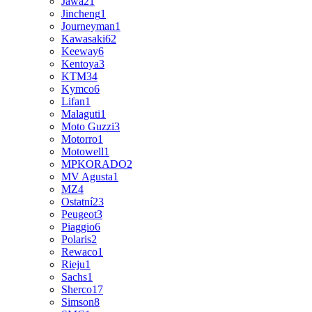
Jawa
21
Jincheng
1
Journeyman
1
Kawasaki
62
Keeway
6
Kentoya
3
KTM
34
Kymco
6
Lifan
1
Malaguti
1
Moto Guzzi
3
Motorro
1
Motowell
1
MPKORADO
2
MV Agusta
1
MZ
4
Ostatní
23
Peugeot
3
Piaggio
6
Polaris
2
Rewaco
1
Rieju
1
Sachs
1
Sherco
17
Simson
8