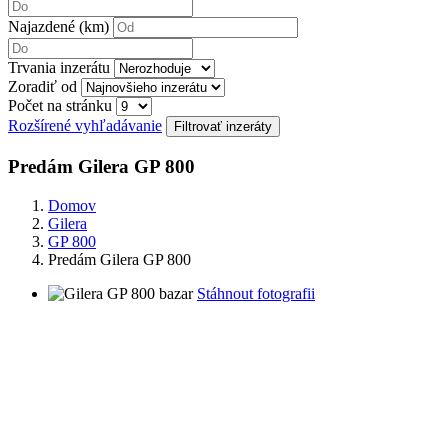
Najazdené (km)
Trvania inzerátu
Zoradiť od
Počet na stránku
Rozšírené vyhľadávanie
Predám Gilera GP 800
Domov
Gilera
GP 800
Predám Gilera GP 800
Stáhnout fotografii