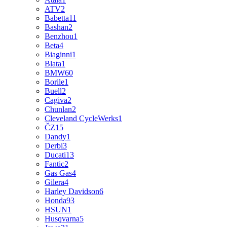
ATV
2
Babetta
11
Bashan
2
Benzhou
1
Beta
4
Biaginni
1
Blata
1
BMW
60
Borile
1
Buell
2
Cagiva
2
Chunlan
2
Cleveland CycleWerks
1
ČZ
15
Dandy
1
Derbi
3
Ducati
13
Fantic
2
Gas Gas
4
Gilera
4
Harley Davidson
6
Honda
93
HSUN
1
Husqvarna
5