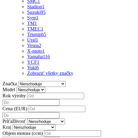
SMC
1
Stadion
1
Suzuki
95
Sym
1
TM
1
TMEC
1
Triumph
5
Ural
1
Vespa
2
X-moto
1
Yamaha
116
YCF
1
Yuki
6
Zobraziť všetky značky
Značka
Model
Rok výroby
Cena (EUR)
Príťažlivosť
Kraj
Objem motora (ccm)