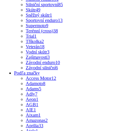
Silniční sportovní
85
Skútr
49
Sněžný skútr
1
Sportovní enduro
13
Supermoto
9
Terénní (cross)
38
Trial
1
Tříkolka
2
Veterán
18
Vodní skútr
3
Zajímavosti
3
Závodní enduro
10
Závodní silniční
6
Podľa značky
Access Motor
12
Adamoto
8
Adams
5
Adly
7
Aeon
1
AGB
1
AIE
1
Aixam
1
Amazonas
2
Aprilia
33
Atala
1