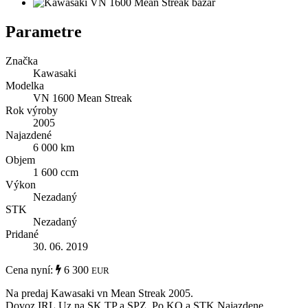
Parametre
Značka
Kawasaki
Modelka
VN 1600 Mean Streak
Rok výroby
2005
Najazdené
6 000 km
Objem
1 600 ccm
Výkon
Nezadaný
STK
Nezadaný
Pridané
30. 06. 2019
Cena nyní:
6 300
EUR
Na predaj Kawasaki vn Mean Streak 2005.
Dovoz IRL.Uz na SK TP a SPZ. Po KO a STK.Najazdene