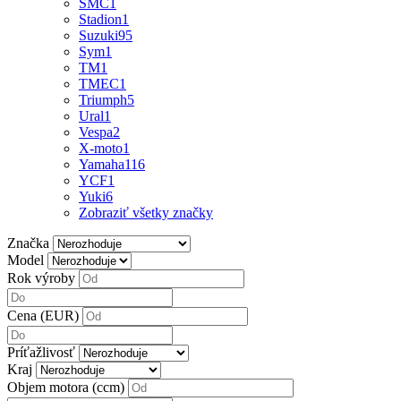
SMC
1
Stadion
1
Suzuki
95
Sym
1
TM
1
TMEC
1
Triumph
5
Ural
1
Vespa
2
X-moto
1
Yamaha
116
YCF
1
Yuki
6
Zobraziť všetky značky
Značka
Model
Rok výroby
Cena (EUR)
Príťažlivosť
Kraj
Objem motora (ccm)