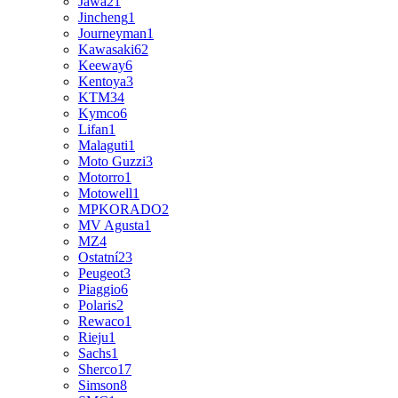
Jawa
21
Jincheng
1
Journeyman
1
Kawasaki
62
Keeway
6
Kentoya
3
KTM
34
Kymco
6
Lifan
1
Malaguti
1
Moto Guzzi
3
Motorro
1
Motowell
1
MPKORADO
2
MV Agusta
1
MZ
4
Ostatní
23
Peugeot
3
Piaggio
6
Polaris
2
Rewaco
1
Rieju
1
Sachs
1
Sherco
17
Simson
8