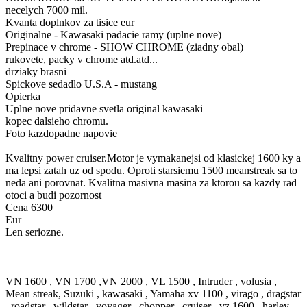
necelych 7000 mil.
Kvanta doplnkov za tisice eur
Originalne - Kawasaki padacie ramy (uplne nove)
Prepinace v chrome - SHOW CHROME (ziadny obal)
rukovete, packy v chrome atd.atd...
drziaky brasni
Spickove sedadlo U.S.A - mustang
Opierka
Uplne nove pridavne svetla original kawasaki
kopec dalsieho chromu.
Foto kazdopadne napovie
Kvalitny power cruiser.Motor je vymakanejsi od klasickej 1600 ky a
ma lepsi zatah uz od spodu. Oproti starsiemu 1500 meanstreak sa to
neda ani porovnat. Kvalitna masivna masina za ktorou sa kazdy rad
otoci a budi pozornost
Cena 6300
Eur
Len seriozne.
VN 1600 , VN 1700 ,VN 2000 , VL 1500 , Intruder , volusia ,
Mean streak, Suzuki , kawasaki , Yamaha xv 1100 , virago , dragstar
, roadstar , wildstar , voyager , chopper , cruiser , vz 1600 , harley ,