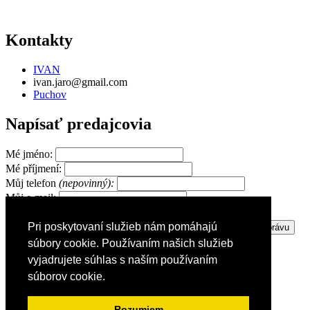
Kontakty
IVAN
ivan.jaro@gmail.com
Puchov
Napísať predajcovia
Mé jméno:
Mé příjmení:
Můj telefon
(nepovinný):
Můj e-mail:
Pri poskytovaní služieb nám pomáhajú
Zpráva pro prodejce:
súbory cookie. Používaním našich služieb
vyjadrujete súhlas s naším používaním
súborov cookie.
Reklama
Nápoveda
Všeobecné podmienky
Rozumiem