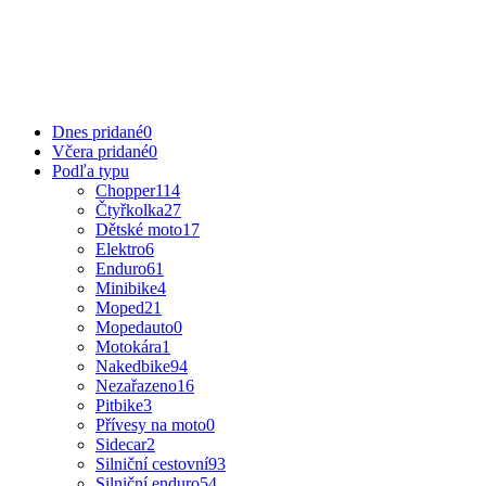
Dnes pridané
0
Včera pridané
0
Podľa typu
Chopper
114
Čtyřkolka
27
Dětské moto
17
Elektro
6
Enduro
61
Minibike
4
Moped
21
Mopedauto
0
Motokára
1
Nakedbike
94
Nezařazeno
16
Pitbike
3
Přívesy na moto
0
Sidecar
2
Silniční cestovní
93
Silniční enduro
54