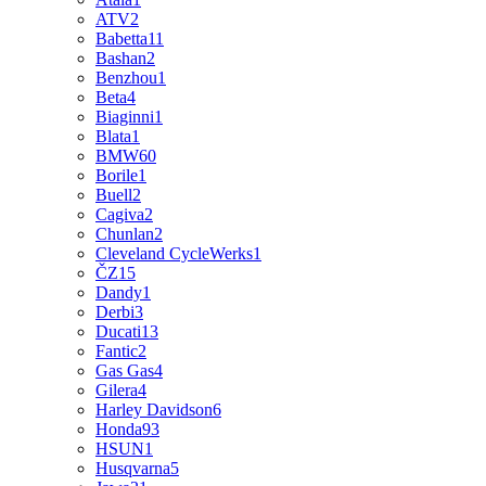
ATV
2
Babetta
11
Bashan
2
Benzhou
1
Beta
4
Biaginni
1
Blata
1
BMW
60
Borile
1
Buell
2
Cagiva
2
Chunlan
2
Cleveland CycleWerks
1
ČZ
15
Dandy
1
Derbi
3
Ducati
13
Fantic
2
Gas Gas
4
Gilera
4
Harley Davidson
6
Honda
93
HSUN
1
Husqvarna
5