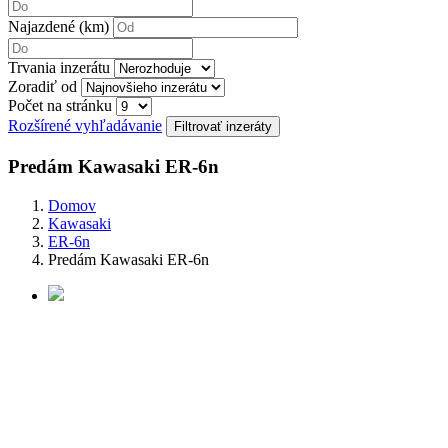
Najazdené (km)
Trvania inzerátu
Zoradiť od
Počet na stránku
Rozšírené vyhľadávanie
Predám Kawasaki ER-6n
Domov
Kawasaki
ER-6n
Predám Kawasaki ER-6n