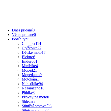
Dnes pridané
0
Včera pridané
0
Podľa typu
Chopper
114
Čtyřkolka
27
Dětské moto
17
Elektro
6
Enduro
61
Minibike
4
Moped
21
Mopedauto
0
Motokára
1
Nakedbike
94
Nezařazeno
16
Pitbike
3
Přívesy na moto
0
Sidecar
2
Silniční cestovní
93
Silniční enduro
54