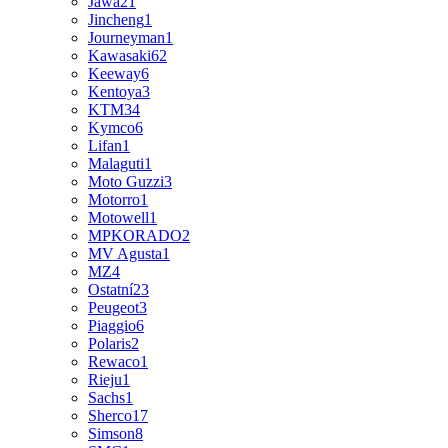
Jawa
21
Jincheng
1
Journeyman
1
Kawasaki
62
Keeway
6
Kentoya
3
KTM
34
Kymco
6
Lifan
1
Malaguti
1
Moto Guzzi
3
Motorro
1
Motowell
1
MPKORADO
2
MV Agusta
1
MZ
4
Ostatní
23
Peugeot
3
Piaggio
6
Polaris
2
Rewaco
1
Rieju
1
Sachs
1
Sherco
17
Simson
8