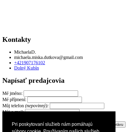
Kontakty
MichaelaD.
michaela.miska.dutkova@gmail.com
+421907176102
Dolný Kubín
Napísať predajcovia
Mé jméno:
Mé příjmení:
Můj telefon
(nepovinný):
Můj e-mail:
Pri poskytovaní služieb nám pomáhajú
Zpráva pro prodejce:
súbory cookie. Používaním našich služieb