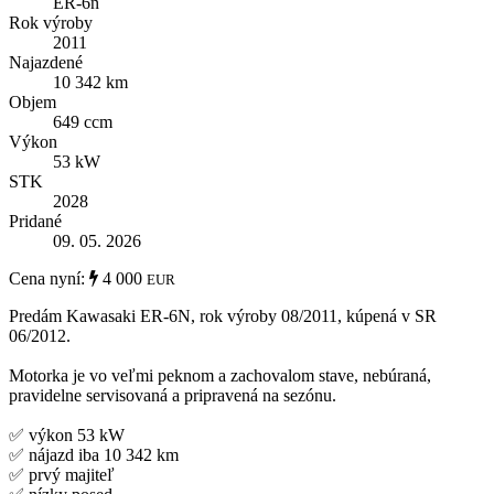
ER-6n
Rok výroby
2011
Najazdené
10 342 km
Objem
649 ccm
Výkon
53 kW
STK
2028
Pridané
09. 05. 2026
Cena nyní:
4 000
EUR
Predám Kawasaki ER-6N, rok výroby 08/2011, kúpená v SR
06/2012.
Motorka je vo veľmi peknom a zachovalom stave, nebúraná,
pravidelne servisovaná a pripravená na sezónu.
✅ výkon 53 kW
✅ nájazd iba 10 342 km
✅ prvý majiteľ