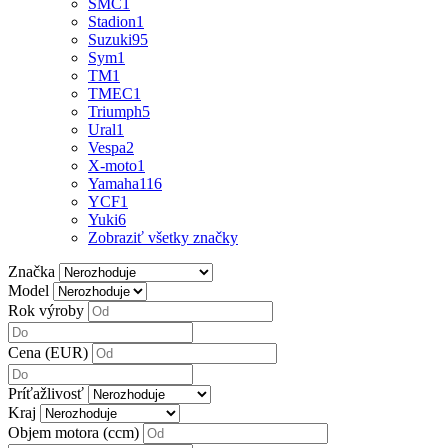
SMC
1
Stadion
1
Suzuki
95
Sym
1
TM
1
TMEC
1
Triumph
5
Ural
1
Vespa
2
X-moto
1
Yamaha
116
YCF
1
Yuki
6
Zobraziť všetky značky
Značka
Model
Rok výroby
Cena (EUR)
Príťažlivosť
Kraj
Objem motora (ccm)