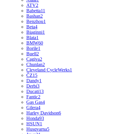
ATV
2
Babetta
11
Bashan
2
Benzhou
1
Beta
4
Biaginni
1
Blata
1
BMW
60
Borile
1
Buell
2
Cagiva
2
Chunlan
2
Cleveland CycleWerks
1
ČZ
15
Dandy
1
Derbi
3
Ducati
13
Fantic
2
Gas Gas
4
Gilera
4
Harley Davidson
6
Honda
93
HSUN
1
Husqvarna
5