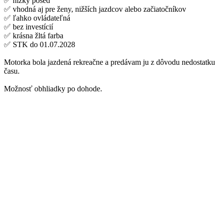
✅ nízky posed
✅ vhodná aj pre ženy, nižších jazdcov alebo začiatočníkov
✅ ľahko ovládateľná
✅ bez investícií
✅ krásna žltá farba
✅ STK do 01.07.2028
Motorka bola jazdená rekreačne a predávam ju z dôvodu nedostatku
času.
Možnosť obhliadky po dohode.