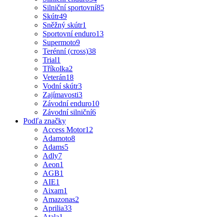
Silniční sportovní
85
Skútr
49
Sněžný skútr
1
Sportovní enduro
13
Supermoto
9
Terénní (cross)
38
Trial
1
Tříkolka
2
Veterán
18
Vodní skútr
3
Zajímavosti
3
Závodní enduro
10
Závodní silniční
6
Podľa značky
Access Motor
12
Adamoto
8
Adams
5
Adly
7
Aeon
1
AGB
1
AIE
1
Aixam
1
Amazonas
2
Aprilia
33
Atala
1