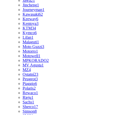
Jawa
21
Jincheng
1
Journeyman
1
Kawasaki
62
Keeway
6
Kentoya
3
KTM
34
Kymco
6
Lifan
1
Malaguti
1
Moto Guzzi
3
Motorro
1
Motowell
1
MPKORADO
2
MV Agusta
1
MZ
4
Ostatní
23
Peugeot
3
Piaggio
6
Polaris
2
Rewaco
1
Rieju
1
Sachs
1
Sherco
17
Simson
8