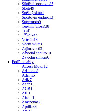
Silniční sportovní
85
Skútr
49
Sněžný skútr
1
Sportovní enduro
13
Supermoto
9
Terénní (cross)
38
Trial
1
Tříkolka
2
Veterán
18
Vodní skútr
3
Zajímavosti
3
Závodní enduro
10
Závodní silniční
6
Podľa značky
Access Motor
12
Adamoto
8
Adams
5
Adly
7
Aeon
1
AGB
1
AIE
1
Aixam
1
Amazonas
2
Aprilia
33
Atala
1