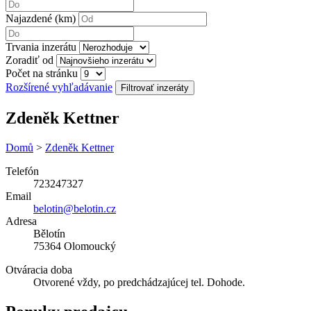
Najazdené (km)
Trvania inzerátu
Zoradiť od
Počet na stránku
Rozšírené vyhľadávanie
Zdeněk Kettner
Domů
>
Zdeněk Kettner
Telefón
723247327
Email
belotin@belotin.cz
Adresa
Bělotín
75364 Olomoucký
Otváracia doba
Otvorené vždy, po predchádzajúcej tel. Dohode.