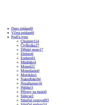
Dnes pridané
0
Včera pridané
0
Podľa typu
Chopper
114
Čtyřkolka
27
Dětské moto
17
Elektro
6
Enduro
61
Minibike
4
Moped
21
Mopedauto
0
Motokára
1
Nakedbike
94
Nezařazeno
16
Pitbike
3
Přívesy na moto
0
Sidecar
2
Silniční cestovní
93
Silniční enduro
54