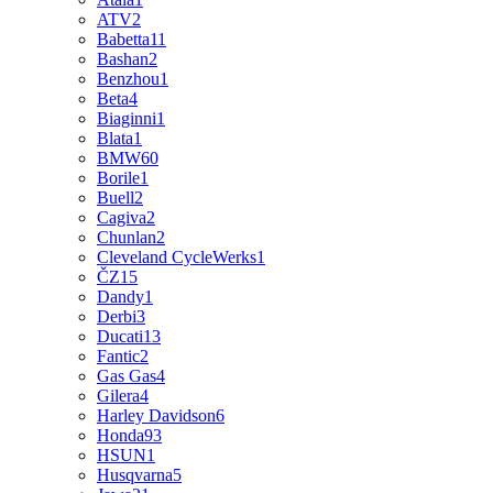
ATV
2
Babetta
11
Bashan
2
Benzhou
1
Beta
4
Biaginni
1
Blata
1
BMW
60
Borile
1
Buell
2
Cagiva
2
Chunlan
2
Cleveland CycleWerks
1
ČZ
15
Dandy
1
Derbi
3
Ducati
13
Fantic
2
Gas Gas
4
Gilera
4
Harley Davidson
6
Honda
93
HSUN
1
Husqvarna
5