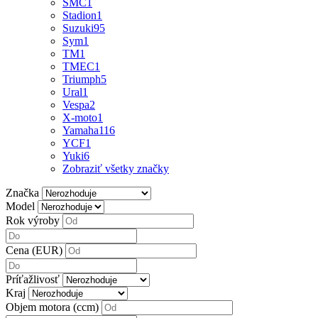
SMC
1
Stadion
1
Suzuki
95
Sym
1
TM
1
TMEC
1
Triumph
5
Ural
1
Vespa
2
X-moto
1
Yamaha
116
YCF
1
Yuki
6
Zobraziť všetky značky
Značka
Model
Rok výroby
Cena (EUR)
Príťažlivosť
Kraj
Objem motora (ccm)