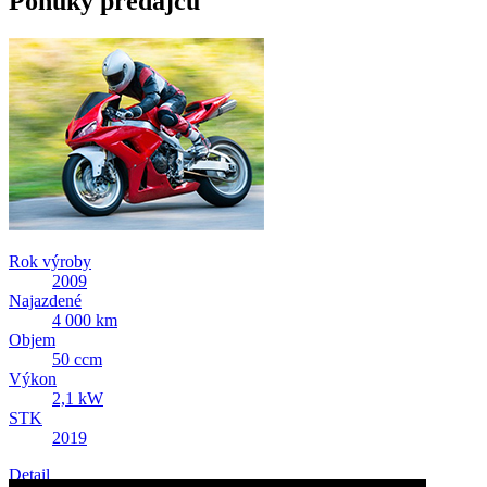
Ponuky predajcu
Rok výroby
2009
Najazdené
4 000 km
Objem
50 ccm
Výkon
2,1 kW
STK
2019
Detail