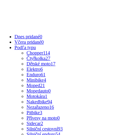
Dnes pridané
0
Včera pridané
0
Podľa typu
Chopper
114
Čtyřkolka
27
Dětské moto
17
Elektro
6
Enduro
61
Minibike
4
Moped
21
Mopedauto
0
Motokára
1
Nakedbike
94
Nezařazeno
16
Pitbike
3
Přívesy na moto
0
Sidecar
2
Silniční cestovní
93
Silniční enduro
54