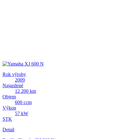
Rok výroby
2009
Najazdené
12 200 km
Objem
600 ccm
Výkon
57 kW
STK
Detail