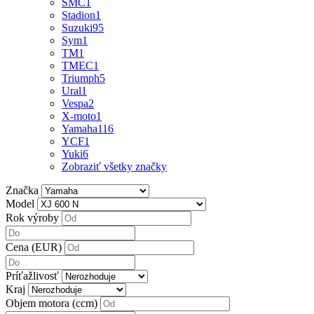
SMC
1
Stadion
1
Suzuki
95
Sym
1
TM
1
TMEC
1
Triumph
5
Ural
1
Vespa
2
X-moto
1
Yamaha
116
YCF
1
Yuki
6
Zobraziť všetky značky
Značka
Model
Rok výroby
Cena (EUR)
Príťažlivosť
Kraj
Objem motora (ccm)