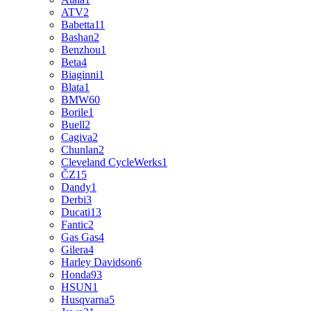
ATV
2
Babetta
11
Bashan
2
Benzhou
1
Beta
4
Biaginni
1
Blata
1
BMW
60
Borile
1
Buell
2
Cagiva
2
Chunlan
2
Cleveland CycleWerks
1
ČZ
15
Dandy
1
Derbi
3
Ducati
13
Fantic
2
Gas Gas
4
Gilera
4
Harley Davidson
6
Honda
93
HSUN
1
Husqvarna
5