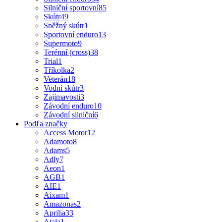
Silniční sportovní
85
Skútr
49
Sněžný skútr
1
Sportovní enduro
13
Supermoto
9
Terénní (cross)
38
Trial
1
Tříkolka
2
Veterán
18
Vodní skútr
3
Zajímavosti
3
Závodní enduro
10
Závodní silniční
6
Podľa značky
Access Motor
12
Adamoto
8
Adams
5
Adly
7
Aeon
1
AGB
1
AIE
1
Aixam
1
Amazonas
2
Aprilia
33
Atala
1