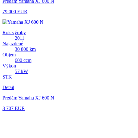
Predám Yamaha XJ 600 N
79 000 EUR
Rok výroby
2011
Najazdené
30 800 km
Objem
600 ccm
Výkon
57 kW
STK
Detail
Predám Yamaha XJ 600 N
3 707 EUR