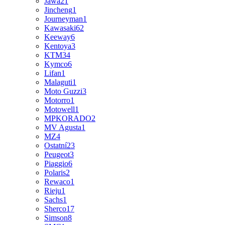
Jawa
21
Jincheng
1
Journeyman
1
Kawasaki
62
Keeway
6
Kentoya
3
KTM
34
Kymco
6
Lifan
1
Malaguti
1
Moto Guzzi
3
Motorro
1
Motowell
1
MPKORADO
2
MV Agusta
1
MZ
4
Ostatní
23
Peugeot
3
Piaggio
6
Polaris
2
Rewaco
1
Rieju
1
Sachs
1
Sherco
17
Simson
8