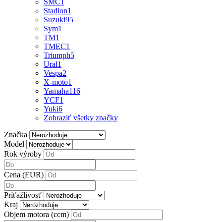
SMC
1
Stadion
1
Suzuki
95
Sym
1
TM
1
TMEC
1
Triumph
5
Ural
1
Vespa
2
X-moto
1
Yamaha
116
YCF
1
Yuki
6
Zobraziť všetky značky
Značka
Model
Rok výroby
Cena (EUR)
Príťažlivosť
Kraj
Objem motora (ccm)