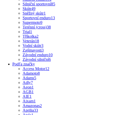
Silniční sportovní
85
Skútr
49
Sněžný skútr
1
Sportovní enduro
13
Supermoto
9
Terénní (cross)
38
Trial
1
Tříkolka
2
Veterán
18
Vodní skútr
3
Zajímavosti
3
Závodní enduro
10
Závodní silniční
6
Podľa značky
Access Motor
12
Adamoto
8
Adams
5
Adly
7
Aeon
1
AGB
1
AIE
1
Aixam
1
Amazonas
2
Aprilia
33
Atala
1