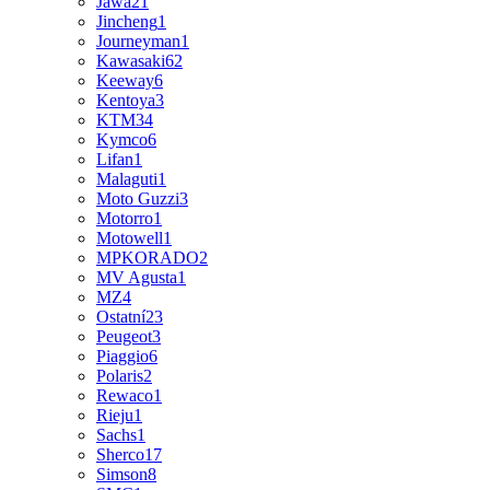
Jawa
21
Jincheng
1
Journeyman
1
Kawasaki
62
Keeway
6
Kentoya
3
KTM
34
Kymco
6
Lifan
1
Malaguti
1
Moto Guzzi
3
Motorro
1
Motowell
1
MPKORADO
2
MV Agusta
1
MZ
4
Ostatní
23
Peugeot
3
Piaggio
6
Polaris
2
Rewaco
1
Rieju
1
Sachs
1
Sherco
17
Simson
8