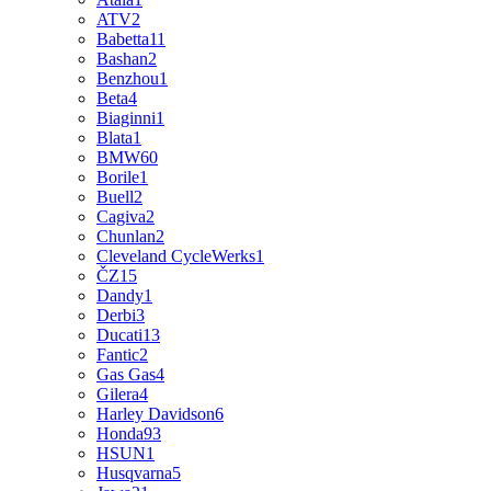
ATV
2
Babetta
11
Bashan
2
Benzhou
1
Beta
4
Biaginni
1
Blata
1
BMW
60
Borile
1
Buell
2
Cagiva
2
Chunlan
2
Cleveland CycleWerks
1
ČZ
15
Dandy
1
Derbi
3
Ducati
13
Fantic
2
Gas Gas
4
Gilera
4
Harley Davidson
6
Honda
93
HSUN
1
Husqvarna
5