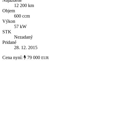
Najazdené
12 200 km
Objem
600 ccm
Výkon
57 kW
STK
Nezadaný
Pridané
28. 12. 2015
Cena nyní:
79 000
EUR