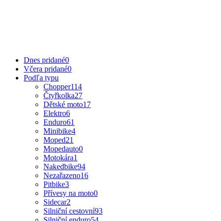
Dnes pridané
0
Včera pridané
0
Podľa typu
Chopper
114
Čtyřkolka
27
Dětské moto
17
Elektro
6
Enduro
61
Minibike
4
Moped
21
Mopedauto
0
Motokára
1
Nakedbike
94
Nezařazeno
16
Pitbike
3
Přívesy na moto
0
Sidecar
2
Silniční cestovní
93
Silniční enduro
54