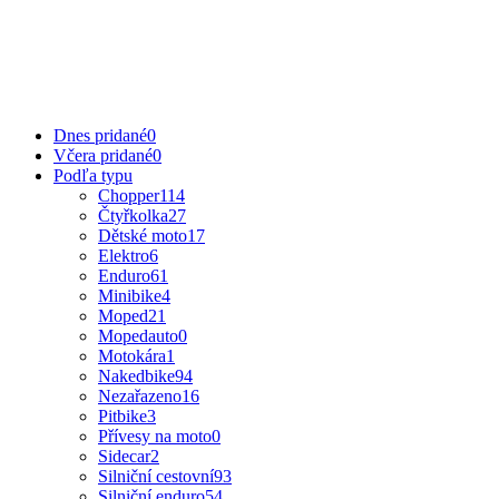
Dnes pridané
0
Včera pridané
0
Podľa typu
Chopper
114
Čtyřkolka
27
Dětské moto
17
Elektro
6
Enduro
61
Minibike
4
Moped
21
Mopedauto
0
Motokára
1
Nakedbike
94
Nezařazeno
16
Pitbike
3
Přívesy na moto
0
Sidecar
2
Silniční cestovní
93
Silniční enduro
54