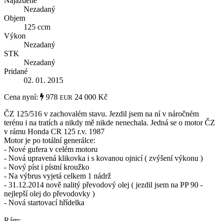
Najazdené
Nezadaný
Objem
125 ccm
Výkon
Nezadaný
STK
Nezadaný
Pridané
02. 01. 2015
Cena nyní:
978
24 000 Kč
EUR
ČZ 125/516 v zachovalém stavu. Jezdil jsem na ní v náročném
terénu i na tratích a nikdy mě nikde nenechala. Jedná se o motor ČZ
v rámu Honda CR 125 r.v. 1987
Motor je po totální generálce:
- Nové gufera v celém motoru
- Nová upravená klikovka i s kovanou ojnicí ( zvýšení výkonu )
- Nový píst i pístní kroužko
- Na výbrus vyjetá celkem 1 nádrž
- 31.12.2014 nově nalitý převodový olej ( jezdil jsem na PP 90 -
nejlepší olej do převodovky )
- Nová startovací hřídelka
Rám: