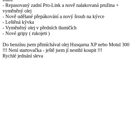
- Repasovaný zadní Pro-Link a nově nalakovaná pružina +
vyměněný olej
- Nově udělané přepákování a nový šroub na kývce
- Leštěná kývka
- Vyměněný olej v předních tlumičích
- Nové gripy ( rukojeti )
Do benzínu jsem přimíchával olej Husqarna XP nebo Motul 300
!!! Není startovačka - ještě jsem jí nestihl koupit !!!
Rychlé jednání sleva