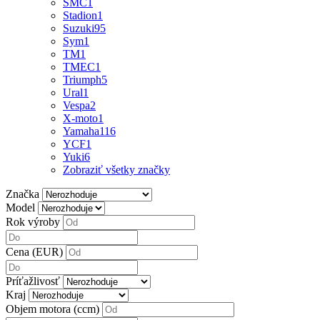
SMC
1
Stadion
1
Suzuki
95
Sym
1
TM
1
TMEC
1
Triumph
5
Ural
1
Vespa
2
X-moto
1
Yamaha
116
YCF
1
Yuki
6
Zobraziť všetky značky
Značka
Model
Rok výroby
Cena (EUR)
Príťažlivosť
Kraj
Objem motora (ccm)