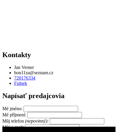
Kontakty
Jan Verner
hon11za@seznam.cz
720176334
Fulnek
Napísať predajcovia
Mé jméno:
Mé příjmení:
Můj telefon
(nepovinný):
Můj e-mail: