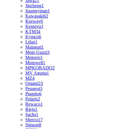
Jawa
21
Jincheng
1
Journeyman
1
Kawasaki
62
Keeway
6
Kentoya
3
KTM
34
Kymco
6
Lifan
1
Malaguti
1
Moto Guzzi
3
Motorro
1
Motowell
1
MPKORADO
2
MV Agusta
1
MZ
4
Ostatní
23
Peugeot
3
Piaggio
6
Polaris
2
Rewaco
1
Rieju
1
Sachs
1
Sherco
17
Simson
8