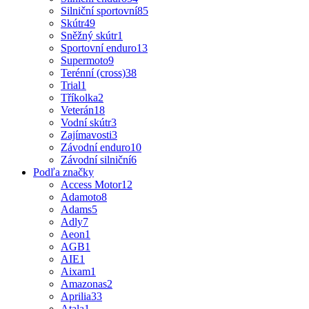
Silniční sportovní
85
Skútr
49
Sněžný skútr
1
Sportovní enduro
13
Supermoto
9
Terénní (cross)
38
Trial
1
Tříkolka
2
Veterán
18
Vodní skútr
3
Zajímavosti
3
Závodní enduro
10
Závodní silniční
6
Podľa značky
Access Motor
12
Adamoto
8
Adams
5
Adly
7
Aeon
1
AGB
1
AIE
1
Aixam
1
Amazonas
2
Aprilia
33
Atala
1