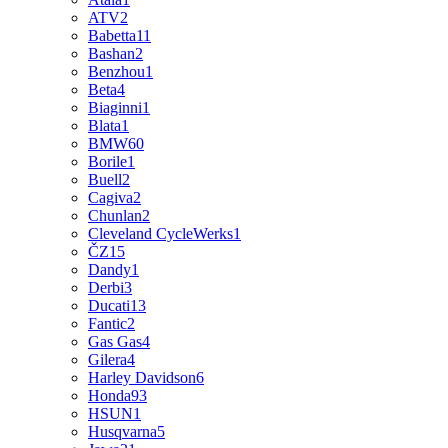
ATV
2
Babetta
11
Bashan
2
Benzhou
1
Beta
4
Biaginni
1
Blata
1
BMW
60
Borile
1
Buell
2
Cagiva
2
Chunlan
2
Cleveland CycleWerks
1
ČZ
15
Dandy
1
Derbi
3
Ducati
13
Fantic
2
Gas Gas
4
Gilera
4
Harley Davidson
6
Honda
93
HSUN
1
Husqvarna
5