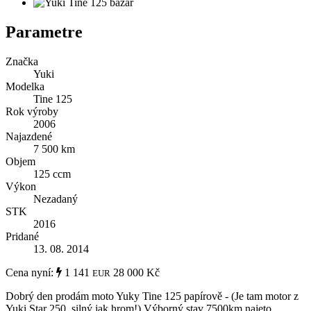
Parametre
Značka
Yuki
Modelka
Tine 125
Rok výroby
2006
Najazdené
7 500 km
Objem
125 ccm
Výkon
Nezadaný
STK
2016
Pridané
13. 08. 2014
Cena nyní:
1 141
28 000 Kč
EUR
Dobrý den prodám moto Yuky Tine 125 papírově - (Je tam motor z
Yuki Star 250, silný jak hrom!) Výborný stav 7500km najeto,