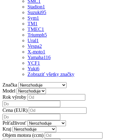
SMC
1
Stadion
1
Suzuki
95
Sym
1
TM
1
TMEC
1
Triumph
5
Ural
1
Vespa
2
X-moto
1
Yamaha
116
YCF
1
Yuki
6
Zobraziť všetky značky
Značka
Model
Rok výroby
Cena (EUR)
Príťažlivosť
Kraj
Objem motora (ccm)