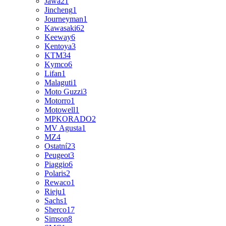
Jawa
21
Jincheng
1
Journeyman
1
Kawasaki
62
Keeway
6
Kentoya
3
KTM
34
Kymco
6
Lifan
1
Malaguti
1
Moto Guzzi
3
Motorro
1
Motowell
1
MPKORADO
2
MV Agusta
1
MZ
4
Ostatní
23
Peugeot
3
Piaggio
6
Polaris
2
Rewaco
1
Rieju
1
Sachs
1
Sherco
17
Simson
8