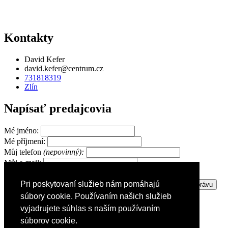
Kontakty
David Kefer
david.kefer@centrum.cz
731818319
Zlín
Napísať predajcovia
Mé jméno:
Mé příjmení:
Můj telefon
(nepovinný):
Můj e-mail:
Pri poskytovaní služieb nám pomáhajú
Zpráva pro prodejce:
súbory cookie. Používaním našich služieb
vyjadrujete súhlas s naším používaním
súborov cookie.
Reklama