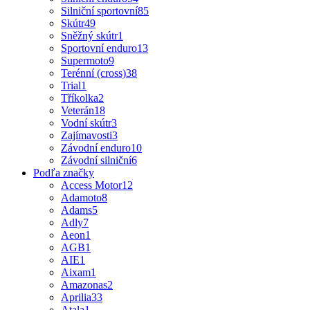
Silniční sportovní
85
Skútr
49
Sněžný skútr
1
Sportovní enduro
13
Supermoto
9
Terénní (cross)
38
Trial
1
Tříkolka
2
Veterán
18
Vodní skútr
3
Zajímavosti
3
Závodní enduro
10
Závodní silniční
6
Podľa značky
Access Motor
12
Adamoto
8
Adams
5
Adly
7
Aeon
1
AGB
1
AIE
1
Aixam
1
Amazonas
2
Aprilia
33
Atala
1