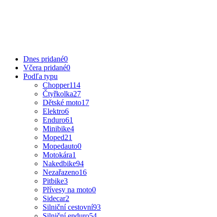
Dnes pridané
0
Včera pridané
0
Podľa typu
Chopper
114
Čtyřkolka
27
Dětské moto
17
Elektro
6
Enduro
61
Minibike
4
Moped
21
Mopedauto
0
Motokára
1
Nakedbike
94
Nezařazeno
16
Pitbike
3
Přívesy na moto
0
Sidecar
2
Silniční cestovní
93
Silniční enduro
54