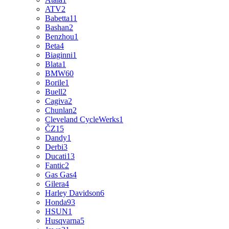
ATV
2
Babetta
11
Bashan
2
Benzhou
1
Beta
4
Biaginni
1
Blata
1
BMW
60
Borile
1
Buell
2
Cagiva
2
Chunlan
2
Cleveland CycleWerks
1
ČZ
15
Dandy
1
Derbi
3
Ducati
13
Fantic
2
Gas Gas
4
Gilera
4
Harley Davidson
6
Honda
93
HSUN
1
Husqvarna
5