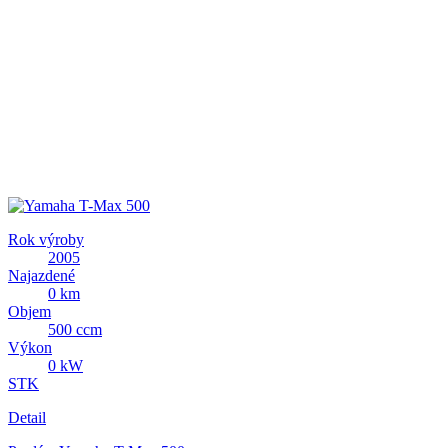
Rok výroby
2005
Najazdené
0 km
Objem
500 ccm
Výkon
0 kW
STK
Detail