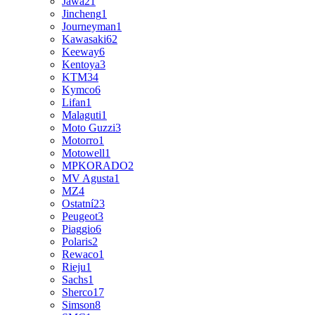
Jawa
21
Jincheng
1
Journeyman
1
Kawasaki
62
Keeway
6
Kentoya
3
KTM
34
Kymco
6
Lifan
1
Malaguti
1
Moto Guzzi
3
Motorro
1
Motowell
1
MPKORADO
2
MV Agusta
1
MZ
4
Ostatní
23
Peugeot
3
Piaggio
6
Polaris
2
Rewaco
1
Rieju
1
Sachs
1
Sherco
17
Simson
8