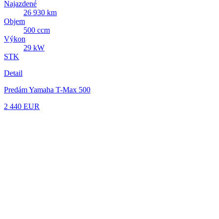
Najazdené
26 930 km
Objem
500 ccm
Výkon
29 kW
STK
Detail
Predám Yamaha T-Max 500
2 440 EUR