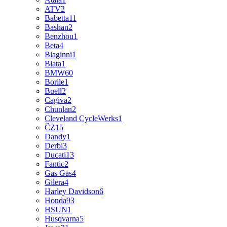
ATV
2
Babetta
11
Bashan
2
Benzhou
1
Beta
4
Biaginni
1
Blata
1
BMW
60
Borile
1
Buell
2
Cagiva
2
Chunlan
2
Cleveland CycleWerks
1
ČZ
15
Dandy
1
Derbi
3
Ducati
13
Fantic
2
Gas Gas
4
Gilera
4
Harley Davidson
6
Honda
93
HSUN
1
Husqvarna
5