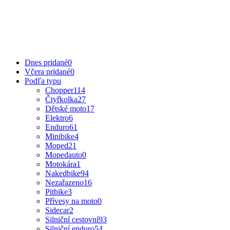
Dnes pridané
0
Včera pridané
0
Podľa typu
Chopper
114
Čtyřkolka
27
Dětské moto
17
Elektro
6
Enduro
61
Minibike
4
Moped
21
Mopedauto
0
Motokára
1
Nakedbike
94
Nezařazeno
16
Pitbike
3
Přívesy na moto
0
Sidecar
2
Silniční cestovní
93
Silniční enduro
54