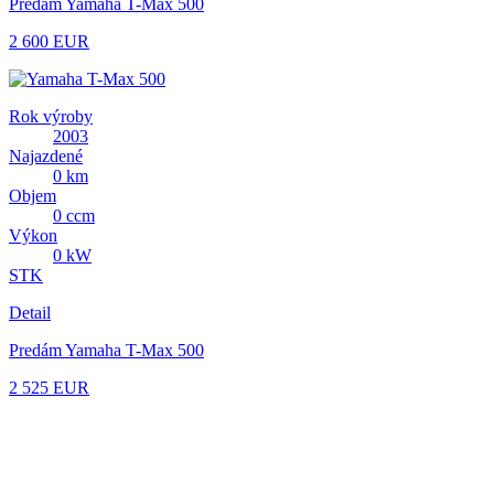
Predám Yamaha T-Max 500
2 600 EUR
Rok výroby
2003
Najazdené
0 km
Objem
0 ccm
Výkon
0 kW
STK
Detail
Predám Yamaha T-Max 500
2 525 EUR