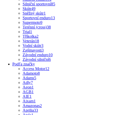
Silniční sportovní
85
Skútr
49
Sněžný skútr
1
Sportovní enduro
13
Supermoto
9
Terénní (cross)
38
Trial
1
Tříkolka
2
Veterán
18
Vodní skútr
3
Zajímavosti
3
Závodní enduro
10
Závodní silniční
6
Podľa značky
Access Motor
12
Adamoto
8
Adams
5
Adly
7
Aeon
1
AGB
1
AIE
1
Aixam
1
Amazonas
2
Aprilia
33
Atala
1