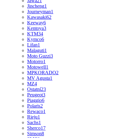
Jawa
21
Jincheng
1
Journeyman
1
Kawasaki
62
Keeway
6
Kentoya
3
KTM
34
Kymco
6
Lifan
1
Malaguti
1
Moto Guzzi
3
Motorro
1
Motowell
1
MPKORADO
2
MV Agusta
1
MZ
4
Ostatní
23
Peugeot
3
Piaggio
6
Polaris
2
Rewaco
1
Rieju
1
Sachs
1
Sherco
17
Simson
8