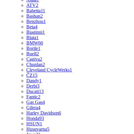
ATV
2
Babetta
11
Bashan
2
Benzhou
1
Beta
4
Biaginni
1
Blata
1
BMW
60
Borile
1
Buell
2
Cagiva
2
Chunlan
2
Cleveland CycleWerks
1
ČZ
15
Dandy
1
Derbi
3
Ducati
13
Fantic
2
Gas Gas
4
Gilera
4
Harley Davidson
6
Honda
93
HSUN
1
Husqvarna
5