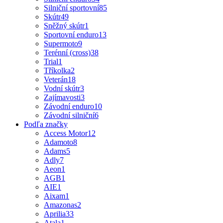
Silniční sportovní
85
Skútr
49
Sněžný skútr
1
Sportovní enduro
13
Supermoto
9
Terénní (cross)
38
Trial
1
Tříkolka
2
Veterán
18
Vodní skútr
3
Zajímavosti
3
Závodní enduro
10
Závodní silniční
6
Podľa značky
Access Motor
12
Adamoto
8
Adams
5
Adly
7
Aeon
1
AGB
1
AIE
1
Aixam
1
Amazonas
2
Aprilia
33
Atala
1