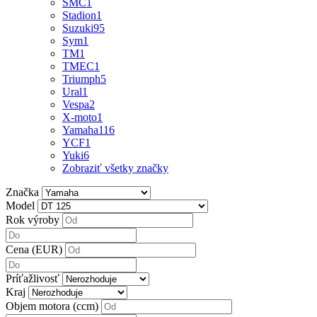
SMC
1
Stadion
1
Suzuki
95
Sym
1
TM
1
TMEC
1
Triumph
5
Ural
1
Vespa
2
X-moto
1
Yamaha
116
YCF
1
Yuki
6
Zobraziť všetky značky
Značka
Model
Rok výroby
Cena (EUR)
Príťažlivosť
Kraj
Objem motora (ccm)