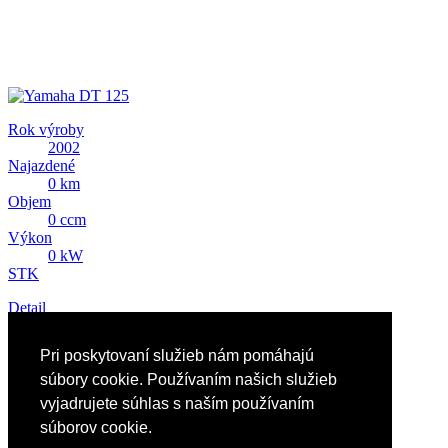
Rok výroby
2002
Najazdené
0 km
Objem
0 ccm
Výkon
0 kW
STK
Detail
Predám Yamaha DT 125
Pri poskytovaní služieb nám pomáhajú
1 426 EUR
súbory cookie. Používaním našich služieb
vyjadrujete súhlas s naším používaním
súborov cookie.
Reklama
Nápoveda