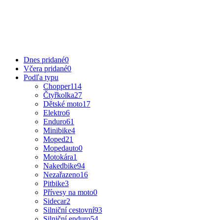
Dnes pridané
0
Včera pridané
0
Podľa typu
Chopper
114
Čtyřkolka
27
Dětské moto
17
Elektro
6
Enduro
61
Minibike
4
Moped
21
Mopedauto
0
Motokára
1
Nakedbike
94
Nezařazeno
16
Pitbike
3
Přívesy na moto
0
Sidecar
2
Silniční cestovní
93
Silniční enduro
54