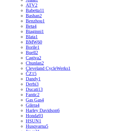
ATV
2
Babetta
11
Bashan
2
Benzhou
1
Beta
4
Biaginni
1
Blata
1
BMW
60
Borile
1
Buell
2
Cagiva
2
Chunlan
2
Cleveland CycleWerks
1
ČZ
15
Dandy
1
Derbi
3
Ducati
13
Fantic
2
Gas Gas
4
Gilera
4
Harley Davidson
6
Honda
93
HSUN
1
Husqvarna
5