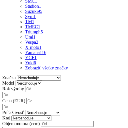
SMC
1
Stadion
1
Suzuki
95
Sym
1
TM
1
TMEC
1
Triumph
5
Ural
1
Vespa
2
X-moto
1
Yamaha
116
YCF
1
Yuki
6
Zobraziť všetky značky
Značka
Model
Rok výroby
Cena (EUR)
Príťažlivosť
Kraj
Objem motora (ccm)