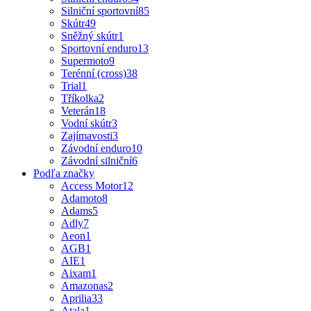
Silniční sportovní
85
Skútr
49
Sněžný skútr
1
Sportovní enduro
13
Supermoto
9
Terénní (cross)
38
Trial
1
Tříkolka
2
Veterán
18
Vodní skútr
3
Zajímavosti
3
Závodní enduro
10
Závodní silniční
6
Podľa značky
Access Motor
12
Adamoto
8
Adams
5
Adly
7
Aeon
1
AGB
1
AIE
1
Aixam
1
Amazonas
2
Aprilia
33
Atala
1