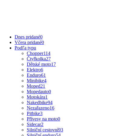
Dnes pridané
0
Včera pridané
0
Podľa typu
Chopper
114
Čtyřkolka
27
Dětské moto
17
Elektro
6
Enduro
61
Minibike
4
Moped
21
Mopedauto
0
Motokára
1
Nakedbike
94
Nezařazeno
16
Pitbike
3
Přívesy na moto
0
Sidecar
2
Silniční cestovní
93
Silniční enduro
54