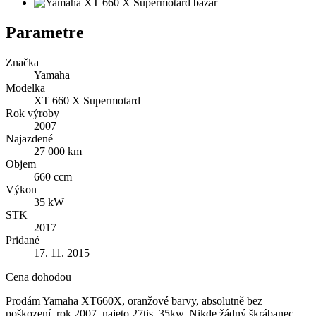
Parametre
Značka
Yamaha
Modelka
XT 660 X Supermotard
Rok výroby
2007
Najazdené
27 000 km
Objem
660 ccm
Výkon
35 kW
STK
2017
Pridané
17. 11. 2015
Cena dohodou
Prodám Yamaha XT660X, oranžové barvy, absolutně bez
poškození, rok 2007, najeto 27tis, 35kw. Nikde žádný škrábanec,