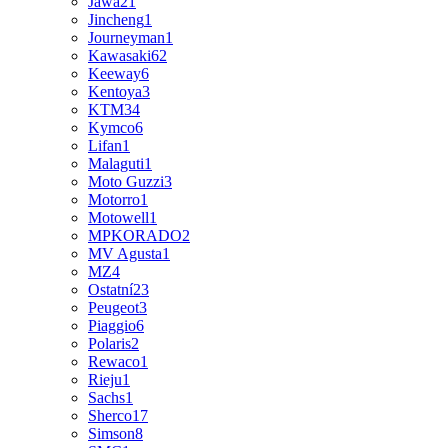
Jawa
21
Jincheng
1
Journeyman
1
Kawasaki
62
Keeway
6
Kentoya
3
KTM
34
Kymco
6
Lifan
1
Malaguti
1
Moto Guzzi
3
Motorro
1
Motowell
1
MPKORADO
2
MV Agusta
1
MZ
4
Ostatní
23
Peugeot
3
Piaggio
6
Polaris
2
Rewaco
1
Rieju
1
Sachs
1
Sherco
17
Simson
8