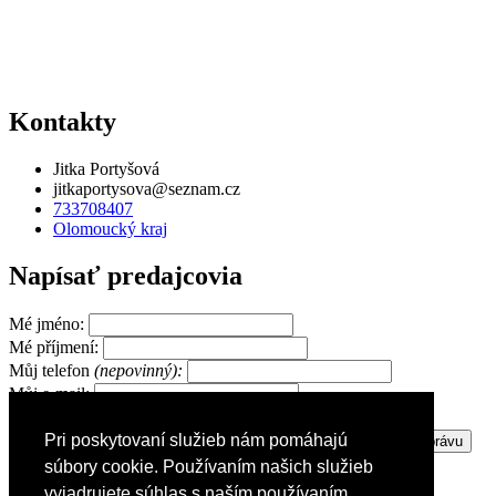
Kontakty
Jitka Portyšová
jitkaportysova@seznam.cz
733708407
Olomoucký kraj
Napísať predajcovia
Mé jméno:
Mé příjmení:
Můj telefon
(nepovinný):
Můj e-mail:
Pri poskytovaní služieb nám pomáhajú
Zpráva pro prodejce:
súbory cookie. Používaním našich služieb
vyjadrujete súhlas s naším používaním