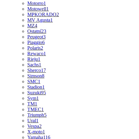
Motorro
1
Motowell
1
MPKORADO
2
MV Agusta
1
MZ
4
Ostatní
23
Peugeot
3
Piaggio
6
Polaris
2
Rewaco
1
Rieju
1
Sachs
1
Sherco
17
Simson
8
SMC
1
Stadion
1
Suzuki
95
Sym
1
TM
1
TMEC
1
Triumph
5
Ural
1
Vespa
2
X-moto
1
Yamaha
116