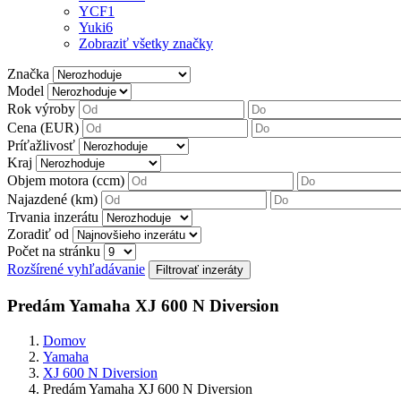
YCF
1
Yuki
6
Zobraziť všetky značky
Značka
Model
Rok výroby
Cena (EUR)
Príťažlivosť
Kraj
Objem motora (ccm)
Najazdené (km)
Trvania inzerátu
Zoradiť od
Počet na stránku
Rozšírené vyhľadávanie
Predám Yamaha XJ 600 N Diversion
Domov
Yamaha
XJ 600 N Diversion
Predám Yamaha XJ 600 N Diversion