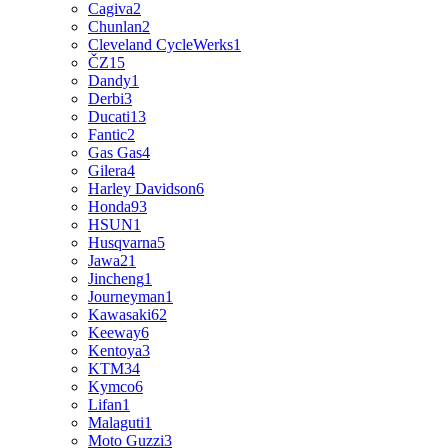
Cagiva
2
Chunlan
2
Cleveland CycleWerks
1
ČZ
15
Dandy
1
Derbi
3
Ducati
13
Fantic
2
Gas Gas
4
Gilera
4
Harley Davidson
6
Honda
93
HSUN
1
Husqvarna
5
Jawa
21
Jincheng
1
Journeyman
1
Kawasaki
62
Keeway
6
Kentoya
3
KTM
34
Kymco
6
Lifan
1
Malaguti
1
Moto Guzzi
3