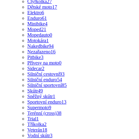
Čtyřkolka
27
Dětské moto
17
Elektro
6
Enduro
61
Minibike
4
Moped
21
Mopedauto
0
Motokára
1
Nakedbike
94
Nezařazeno
16
Pitbike
3
Přívesy na moto
0
Sidecar
2
Silniční cestovní
93
Silniční enduro
54
Silniční sportovní
85
Skútr
49
Sněžný skútr
1
Sportovní enduro
13
Supermoto
9
Terénní (cross)
38
Trial
1
Tříkolka
2
Veterán
18
Vodní skútr
3