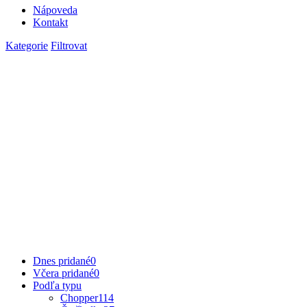
Nápoveda
Kontakt
Kategorie
Filtrovat
Dnes pridané
0
Včera pridané
0
Podľa typu
Chopper
114