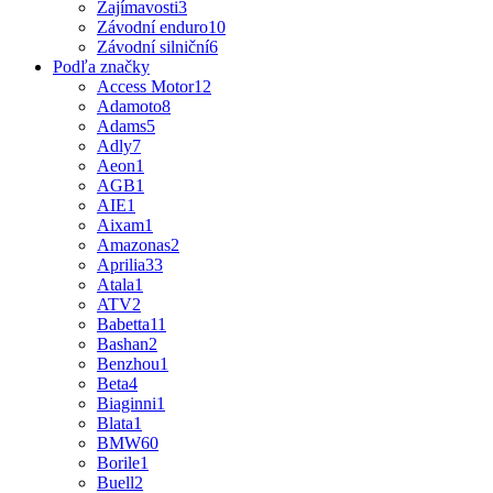
Zajímavosti
3
Závodní enduro
10
Závodní silniční
6
Podľa značky
Access Motor
12
Adamoto
8
Adams
5
Adly
7
Aeon
1
AGB
1
AIE
1
Aixam
1
Amazonas
2
Aprilia
33
Atala
1
ATV
2
Babetta
11
Bashan
2
Benzhou
1
Beta
4
Biaginni
1
Blata
1
BMW
60
Borile
1
Buell
2