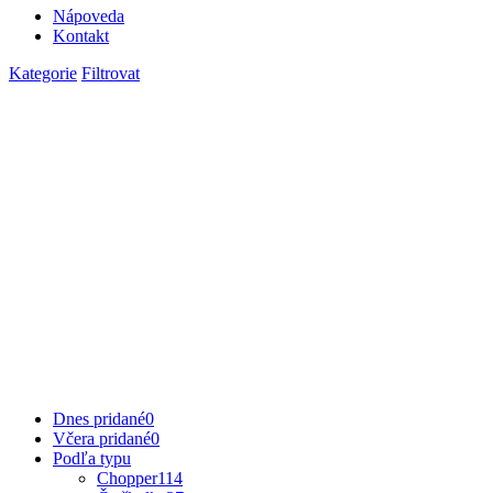
Nápoveda
Kontakt
Kategorie
Filtrovat
Dnes pridané
0
Včera pridané
0
Podľa typu
Chopper
114