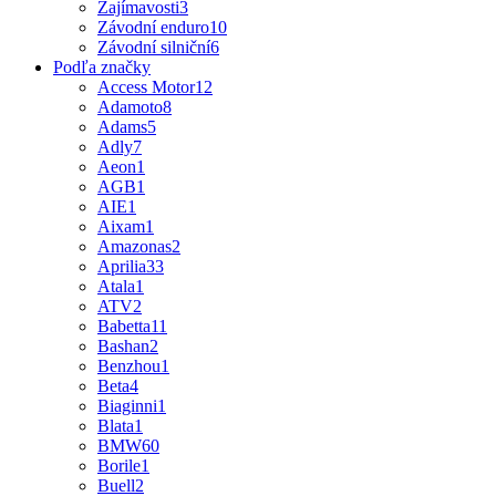
Zajímavosti
3
Závodní enduro
10
Závodní silniční
6
Podľa značky
Access Motor
12
Adamoto
8
Adams
5
Adly
7
Aeon
1
AGB
1
AIE
1
Aixam
1
Amazonas
2
Aprilia
33
Atala
1
ATV
2
Babetta
11
Bashan
2
Benzhou
1
Beta
4
Biaginni
1
Blata
1
BMW
60
Borile
1
Buell
2