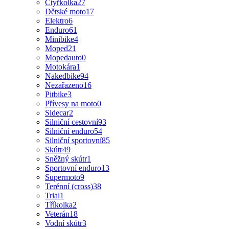
Čtyřkolka
27
Dětské moto
17
Elektro
6
Enduro
61
Minibike
4
Moped
21
Mopedauto
0
Motokára
1
Nakedbike
94
Nezařazeno
16
Pitbike
3
Přívesy na moto
0
Sidecar
2
Silniční cestovní
93
Silniční enduro
54
Silniční sportovní
85
Skútr
49
Sněžný skútr
1
Sportovní enduro
13
Supermoto
9
Terénní (cross)
38
Trial
1
Tříkolka
2
Veterán
18
Vodní skútr
3