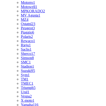
Motorro
1
Motowell
1
MPKORADO
2
MV Agusta
1
MZ
4
Ostatní
23
Peugeot
3
Piaggio
6
Polaris
2
Rewaco
1
Rieju
1
Sachs
1
Sherco
17
Simson
8
SMC
1
Stadion
1
Suzuki
95
Sym
1
TM
1
TMEC
1
Triumph
5
Ural
1
Vespa
2
X-moto
1
Yamaha
116