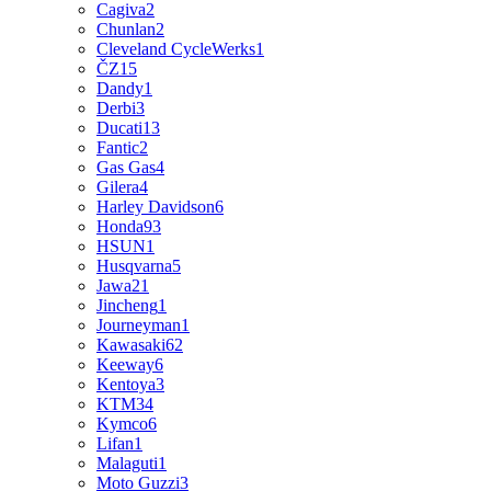
Cagiva
2
Chunlan
2
Cleveland CycleWerks
1
ČZ
15
Dandy
1
Derbi
3
Ducati
13
Fantic
2
Gas Gas
4
Gilera
4
Harley Davidson
6
Honda
93
HSUN
1
Husqvarna
5
Jawa
21
Jincheng
1
Journeyman
1
Kawasaki
62
Keeway
6
Kentoya
3
KTM
34
Kymco
6
Lifan
1
Malaguti
1
Moto Guzzi
3