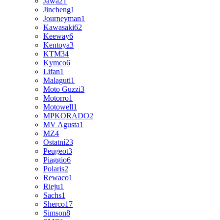
Jawa
21
Jincheng
1
Journeyman
1
Kawasaki
62
Keeway
6
Kentoya
3
KTM
34
Kymco
6
Lifan
1
Malaguti
1
Moto Guzzi
3
Motorro
1
Motowell
1
MPKORADO
2
MV Agusta
1
MZ
4
Ostatní
23
Peugeot
3
Piaggio
6
Polaris
2
Rewaco
1
Rieju
1
Sachs
1
Sherco
17
Simson
8