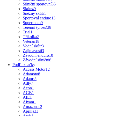
Silniční sportovní
85
Skútr
49
Sněžný skútr
1
Sportovní enduro
13
Supermoto
9
Terénní (cross)
38
Trial
1
Tříkolka
2
Veterán
18
Vodní skútr
3
Zajímavosti
3
Závodní enduro
10
Závodní silniční
6
Podľa značky
Access Motor
12
Adamoto
8
Adams
5
Adly
7
Aeon
1
AGB
1
AIE
1
Aixam
1
Amazonas
2
Aprilia
33
Atala
1