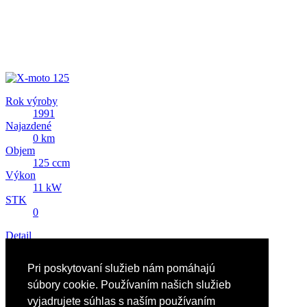
Rok výroby
1991
Najazdené
0 km
Objem
125 ccm
Výkon
11 kW
STK
0
Detail
Predám X-moto 125
Pri poskytovaní služieb nám pomáhajú
407 EUR
súbory cookie. Používaním našich služieb
vyjadrujete súhlas s naším používaním