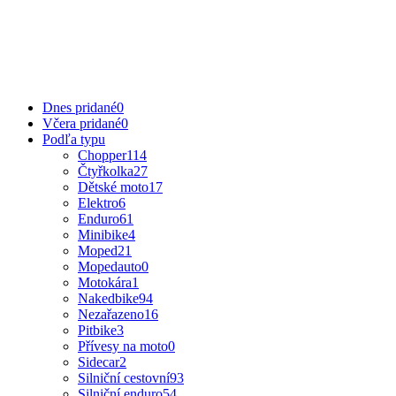
Dnes pridané
0
Včera pridané
0
Podľa typu
Chopper
114
Čtyřkolka
27
Dětské moto
17
Elektro
6
Enduro
61
Minibike
4
Moped
21
Mopedauto
0
Motokára
1
Nakedbike
94
Nezařazeno
16
Pitbike
3
Přívesy na moto
0
Sidecar
2
Silniční cestovní
93
Silniční enduro
54