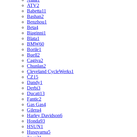
ATV
2
Babetta
11
Bashan
2
Benzhou
1
Beta
4
Biaginni
1
Blata
1
BMW
60
Borile
1
Buell
2
Cagiva
2
Chunlan
2
Cleveland CycleWerks
1
ČZ
15
Dandy
1
Derbi
3
Ducati
13
Fantic
2
Gas Gas
4
Gilera
4
Harley Davidson
6
Honda
93
HSUN
1
Husqvarna
5