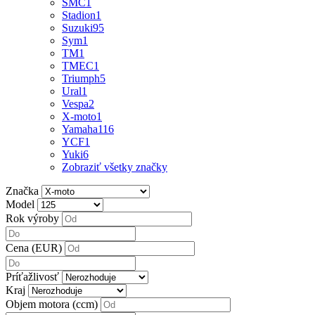
SMC
1
Stadion
1
Suzuki
95
Sym
1
TM
1
TMEC
1
Triumph
5
Ural
1
Vespa
2
X-moto
1
Yamaha
116
YCF
1
Yuki
6
Zobraziť všetky značky
Značka
Model
Rok výroby
Cena (EUR)
Príťažlivosť
Kraj
Objem motora (ccm)