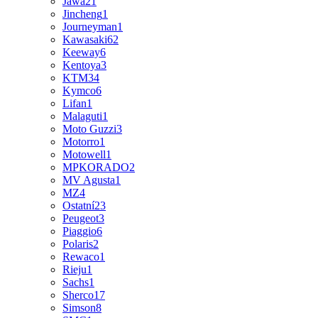
Jawa
21
Jincheng
1
Journeyman
1
Kawasaki
62
Keeway
6
Kentoya
3
KTM
34
Kymco
6
Lifan
1
Malaguti
1
Moto Guzzi
3
Motorro
1
Motowell
1
MPKORADO
2
MV Agusta
1
MZ
4
Ostatní
23
Peugeot
3
Piaggio
6
Polaris
2
Rewaco
1
Rieju
1
Sachs
1
Sherco
17
Simson
8