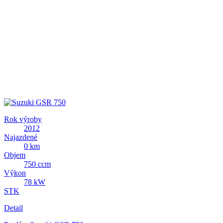
Rok výroby
2012
Najazdené
0 km
Objem
750 ccm
Výkon
78 kW
STK
Detail