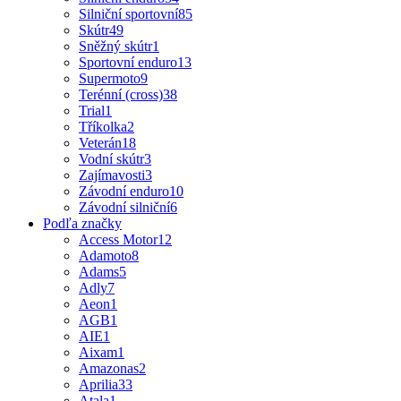
Silniční sportovní
85
Skútr
49
Sněžný skútr
1
Sportovní enduro
13
Supermoto
9
Terénní (cross)
38
Trial
1
Tříkolka
2
Veterán
18
Vodní skútr
3
Zajímavosti
3
Závodní enduro
10
Závodní silniční
6
Podľa značky
Access Motor
12
Adamoto
8
Adams
5
Adly
7
Aeon
1
AGB
1
AIE
1
Aixam
1
Amazonas
2
Aprilia
33
Atala
1