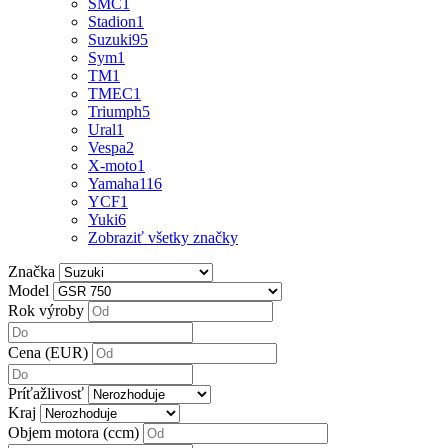
SMC
1
Stadion
1
Suzuki
95
Sym
1
TM
1
TMEC
1
Triumph
5
Ural
1
Vespa
2
X-moto
1
Yamaha
116
YCF
1
Yuki
6
Zobraziť všetky značky
Značka
Model
Rok výroby
Cena (EUR)
Príťažlivosť
Kraj
Objem motora (ccm)