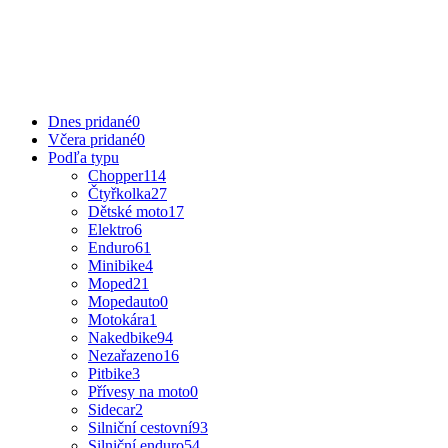
Dnes pridané
0
Včera pridané
0
Podľa typu
Chopper
114
Čtyřkolka
27
Dětské moto
17
Elektro
6
Enduro
61
Minibike
4
Moped
21
Mopedauto
0
Motokára
1
Nakedbike
94
Nezařazeno
16
Pitbike
3
Přívesy na moto
0
Sidecar
2
Silniční cestovní
93
Silniční enduro
54