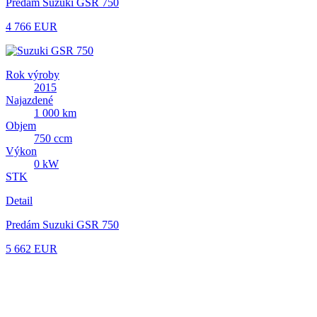
Predám Suzuki GSR 750
4 766 EUR
Rok výroby
2015
Najazdené
1 000 km
Objem
750 ccm
Výkon
0 kW
STK
Detail
Predám Suzuki GSR 750
5 662 EUR