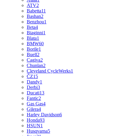
ATV
2
Babetta
11
Bashan
2
Benzhou
1
Beta
4
Biaginni
1
Blata
1
BMW
60
Borile
1
Buell
2
Cagiva
2
Chunlan
2
Cleveland CycleWerks
1
ČZ
15
Dandy
1
Derbi
3
Ducati
13
Fantic
2
Gas Gas
4
Gilera
4
Harley Davidson
6
Honda
93
HSUN
1
Husqvarna
5