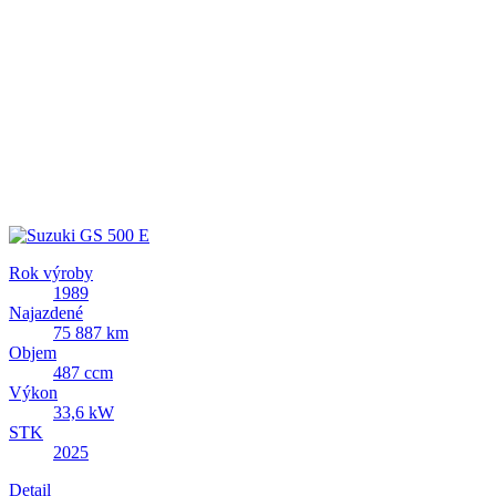
Rok výroby
1989
Najazdené
75 887 km
Objem
487 ccm
Výkon
33,6 kW
STK
2025
Detail