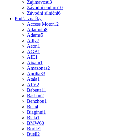
Zajímavosti
3
Závodní enduro
10
Závodní silniční
6
Podľa značky
Access Motor
12
Adamoto
8
Adams
5
Adly
7
Aeon
1
AGB
1
AIE
1
Aixam
1
Amazonas
2
Aprilia
33
Atala
1
ATV
2
Babetta
11
Bashan
2
Benzhou
1
Beta
4
Biaginni
1
Blata
1
BMW
60
Borile
1
Buell
2