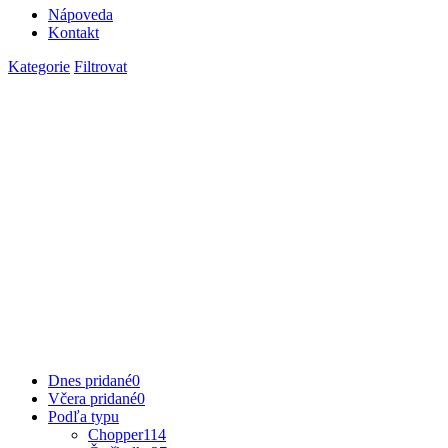
Nápoveda
Kontakt
Kategorie
Filtrovat
Dnes pridané
0
Včera pridané
0
Podľa typu
Chopper
114