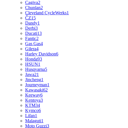
Cagiva
2
Chunlan
2
Cleveland CycleWerks
1
ČZ
15
Dandy
1
Derbi
3
Ducati
13
Fantic
2
Gas Gas
4
Gilera
4
Harley Davidson
6
Honda
93
HSUN
1
Husqvarna
5
Jawa
21
Jincheng
1
Journeyman
1
Kawasaki
62
Keeway
6
Kentoya
3
KTM
34
Kymco
6
Lifan
1
Malaguti
1
Moto Guzzi
3