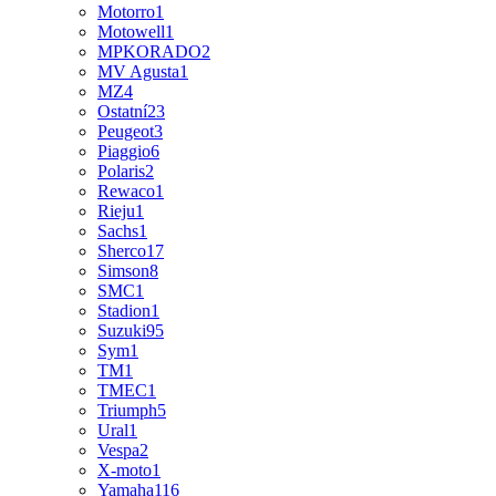
Motorro
1
Motowell
1
MPKORADO
2
MV Agusta
1
MZ
4
Ostatní
23
Peugeot
3
Piaggio
6
Polaris
2
Rewaco
1
Rieju
1
Sachs
1
Sherco
17
Simson
8
SMC
1
Stadion
1
Suzuki
95
Sym
1
TM
1
TMEC
1
Triumph
5
Ural
1
Vespa
2
X-moto
1
Yamaha
116