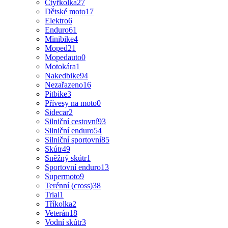
Čtyřkolka
27
Dětské moto
17
Elektro
6
Enduro
61
Minibike
4
Moped
21
Mopedauto
0
Motokára
1
Nakedbike
94
Nezařazeno
16
Pitbike
3
Přívesy na moto
0
Sidecar
2
Silniční cestovní
93
Silniční enduro
54
Silniční sportovní
85
Skútr
49
Sněžný skútr
1
Sportovní enduro
13
Supermoto
9
Terénní (cross)
38
Trial
1
Tříkolka
2
Veterán
18
Vodní skútr
3