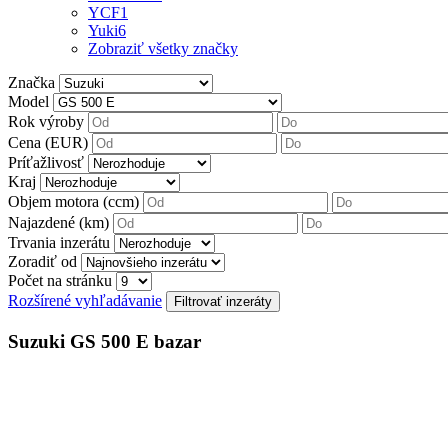
YCF
1
Yuki
6
Zobraziť všetky značky
Značka
Model
Rok výroby
Cena (EUR)
Príťažlivosť
Kraj
Objem motora (ccm)
Najazdené (km)
Trvania inzerátu
Zoradiť od
Počet na stránku
Rozšírené vyhľadávanie
Suzuki GS 500 E bazar