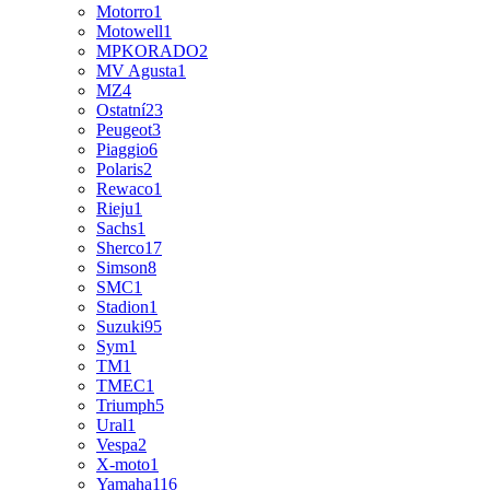
Motorro
1
Motowell
1
MPKORADO
2
MV Agusta
1
MZ
4
Ostatní
23
Peugeot
3
Piaggio
6
Polaris
2
Rewaco
1
Rieju
1
Sachs
1
Sherco
17
Simson
8
SMC
1
Stadion
1
Suzuki
95
Sym
1
TM
1
TMEC
1
Triumph
5
Ural
1
Vespa
2
X-moto
1
Yamaha
116