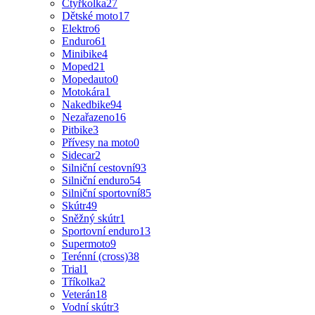
Čtyřkolka
27
Dětské moto
17
Elektro
6
Enduro
61
Minibike
4
Moped
21
Mopedauto
0
Motokára
1
Nakedbike
94
Nezařazeno
16
Pitbike
3
Přívesy na moto
0
Sidecar
2
Silniční cestovní
93
Silniční enduro
54
Silniční sportovní
85
Skútr
49
Sněžný skútr
1
Sportovní enduro
13
Supermoto
9
Terénní (cross)
38
Trial
1
Tříkolka
2
Veterán
18
Vodní skútr
3