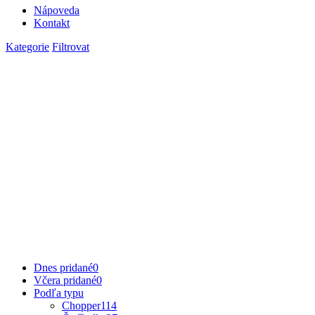
Nápoveda
Kontakt
Kategorie
Filtrovat
Dnes pridané
0
Včera pridané
0
Podľa typu
Chopper
114