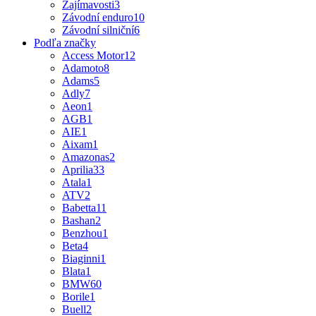
Zajímavosti
3
Závodní enduro
10
Závodní silniční
6
Podľa značky
Access Motor
12
Adamoto
8
Adams
5
Adly
7
Aeon
1
AGB
1
AIE
1
Aixam
1
Amazonas
2
Aprilia
33
Atala
1
ATV
2
Babetta
11
Bashan
2
Benzhou
1
Beta
4
Biaginni
1
Blata
1
BMW
60
Borile
1
Buell
2