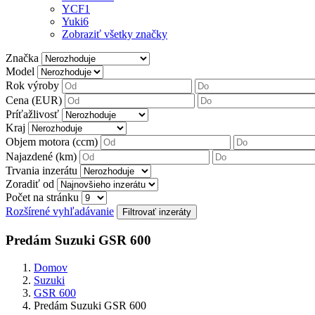
YCF
1
Yuki
6
Zobraziť všetky značky
Značka
Model
Rok výroby
Cena (EUR)
Príťažlivosť
Kraj
Objem motora (ccm)
Najazdené (km)
Trvania inzerátu
Zoradiť od
Počet na stránku
Rozšírené vyhľadávanie
Predám Suzuki GSR 600
Domov
Suzuki
GSR 600
Predám Suzuki GSR 600