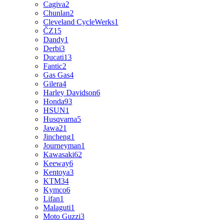
Cagiva
2
Chunlan
2
Cleveland CycleWerks
1
ČZ
15
Dandy
1
Derbi
3
Ducati
13
Fantic
2
Gas Gas
4
Gilera
4
Harley Davidson
6
Honda
93
HSUN
1
Husqvarna
5
Jawa
21
Jincheng
1
Journeyman
1
Kawasaki
62
Keeway
6
Kentoya
3
KTM
34
Kymco
6
Lifan
1
Malaguti
1
Moto Guzzi
3