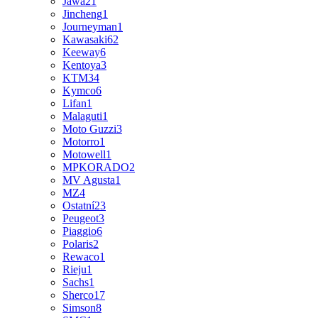
Jawa
21
Jincheng
1
Journeyman
1
Kawasaki
62
Keeway
6
Kentoya
3
KTM
34
Kymco
6
Lifan
1
Malaguti
1
Moto Guzzi
3
Motorro
1
Motowell
1
MPKORADO
2
MV Agusta
1
MZ
4
Ostatní
23
Peugeot
3
Piaggio
6
Polaris
2
Rewaco
1
Rieju
1
Sachs
1
Sherco
17
Simson
8