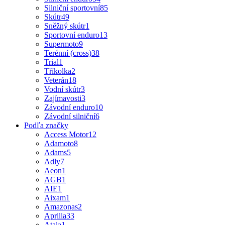
Silniční sportovní
85
Skútr
49
Sněžný skútr
1
Sportovní enduro
13
Supermoto
9
Terénní (cross)
38
Trial
1
Tříkolka
2
Veterán
18
Vodní skútr
3
Zajímavosti
3
Závodní enduro
10
Závodní silniční
6
Podľa značky
Access Motor
12
Adamoto
8
Adams
5
Adly
7
Aeon
1
AGB
1
AIE
1
Aixam
1
Amazonas
2
Aprilia
33
Atala
1