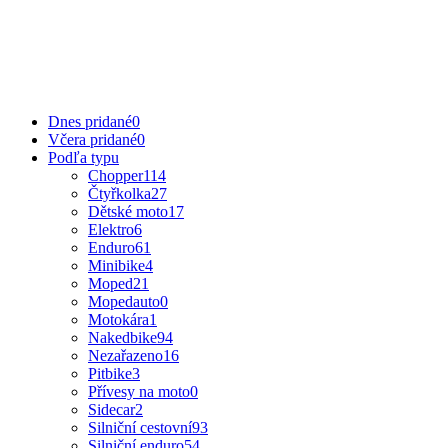
Dnes pridané
0
Včera pridané
0
Podľa typu
Chopper
114
Čtyřkolka
27
Dětské moto
17
Elektro
6
Enduro
61
Minibike
4
Moped
21
Mopedauto
0
Motokára
1
Nakedbike
94
Nezařazeno
16
Pitbike
3
Přívesy na moto
0
Sidecar
2
Silniční cestovní
93
Silniční enduro
54