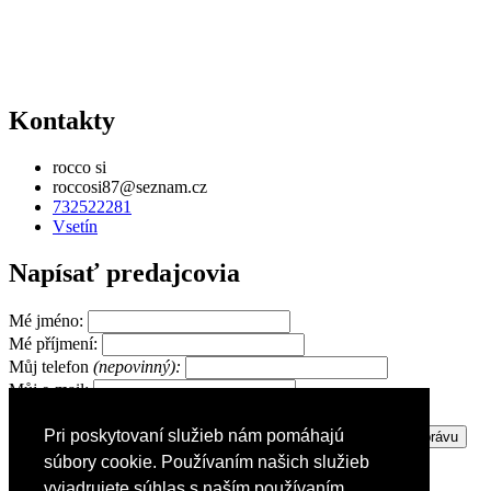
Kontakty
rocco si
roccosi87@seznam.cz
732522281
Vsetín
Napísať predajcovia
Mé jméno:
Mé příjmení:
Můj telefon
(nepovinný):
Můj e-mail:
Pri poskytovaní služieb nám pomáhajú
Zpráva pro prodejce:
súbory cookie. Používaním našich služieb
vyjadrujete súhlas s naším používaním