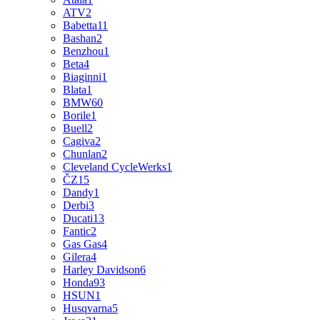
ATV
2
Babetta
11
Bashan
2
Benzhou
1
Beta
4
Biaginni
1
Blata
1
BMW
60
Borile
1
Buell
2
Cagiva
2
Chunlan
2
Cleveland CycleWerks
1
ČZ
15
Dandy
1
Derbi
3
Ducati
13
Fantic
2
Gas Gas
4
Gilera
4
Harley Davidson
6
Honda
93
HSUN
1
Husqvarna
5