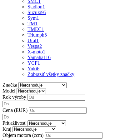
SMC
1
Stadion
1
Suzuki
95
Sym
1
TM
1
TMEC
1
Triumph
5
Ural
1
Vespa
2
X-moto
1
Yamaha
116
YCF
1
Yuki
6
Zobraziť všetky značky
Značka
Model
Rok výroby
Cena (EUR)
Príťažlivosť
Kraj
Objem motora (ccm)