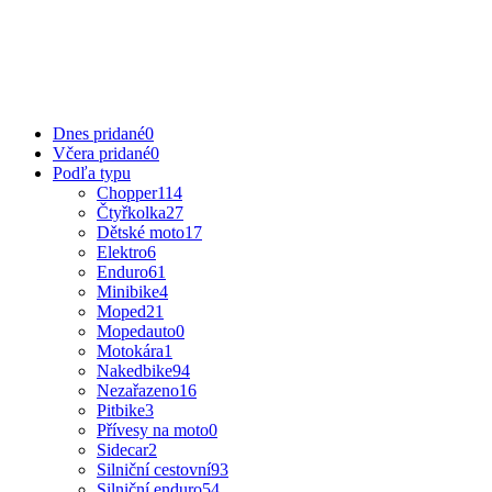
Dnes pridané
0
Včera pridané
0
Podľa typu
Chopper
114
Čtyřkolka
27
Dětské moto
17
Elektro
6
Enduro
61
Minibike
4
Moped
21
Mopedauto
0
Motokára
1
Nakedbike
94
Nezařazeno
16
Pitbike
3
Přívesy na moto
0
Sidecar
2
Silniční cestovní
93
Silniční enduro
54