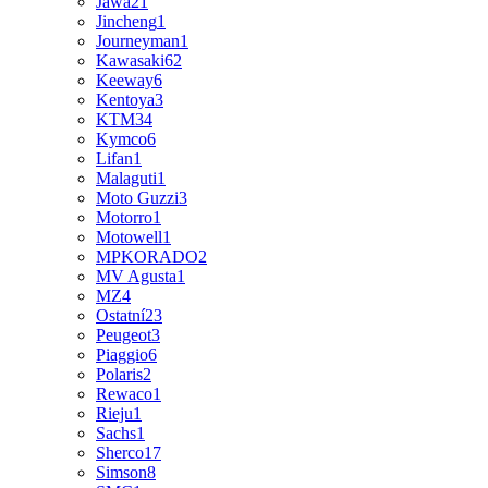
Jawa
21
Jincheng
1
Journeyman
1
Kawasaki
62
Keeway
6
Kentoya
3
KTM
34
Kymco
6
Lifan
1
Malaguti
1
Moto Guzzi
3
Motorro
1
Motowell
1
MPKORADO
2
MV Agusta
1
MZ
4
Ostatní
23
Peugeot
3
Piaggio
6
Polaris
2
Rewaco
1
Rieju
1
Sachs
1
Sherco
17
Simson
8