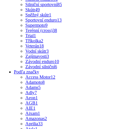
Silniční sportovní
85
Skútr
49
Sněžný skútr
1
Sportovní enduro
13
Supermoto
9
Terénní (cross)
38
Trial
1
Tříkolka
2
Veterán
18
Vodní skútr
3
Zajímavosti
3
Závodní enduro
10
Závodní silniční
6
Podľa značky
Access Motor
12
Adamoto
8
Adams
5
Adly
7
Aeon
1
AGB
1
AIE
1
Aixam
1
Amazonas
2
Aprilia
33
Atala
1