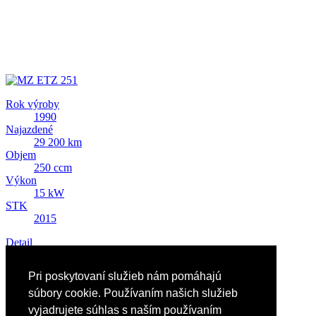
Rok výroby
1990
Najazdené
29 200 km
Objem
250 ccm
Výkon
15 kW
STK
2015
Detail
Predám MZ ETZ 251
Pri poskytovaní služieb nám pomáhajú
774 EUR
súbory cookie. Používaním našich služieb
vyjadrujete súhlas s naším používaním