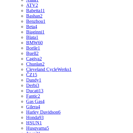
ATV
2
Babetta
11
Bashan
2
Benzhou
1
Beta
4
Biaginni
1
Blata
1
BMW
60
Borile
1
Buell
2
Cagiva
2
Chunlan
2
Cleveland CycleWerks
1
ČZ
15
Dandy
1
Derbi
3
Ducati
13
Fantic
2
Gas Gas
4
Gilera
4
Harley Davidson
6
Honda
93
HSUN
1
Husqvarna
5