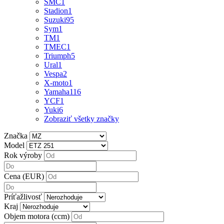
SMC
1
Stadion
1
Suzuki
95
Sym
1
TM
1
TMEC
1
Triumph
5
Ural
1
Vespa
2
X-moto
1
Yamaha
116
YCF
1
Yuki
6
Zobraziť všetky značky
Značka
Model
Rok výroby
Cena (EUR)
Príťažlivosť
Kraj
Objem motora (ccm)