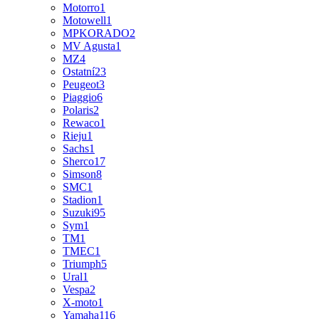
Motorro
1
Motowell
1
MPKORADO
2
MV Agusta
1
MZ
4
Ostatní
23
Peugeot
3
Piaggio
6
Polaris
2
Rewaco
1
Rieju
1
Sachs
1
Sherco
17
Simson
8
SMC
1
Stadion
1
Suzuki
95
Sym
1
TM
1
TMEC
1
Triumph
5
Ural
1
Vespa
2
X-moto
1
Yamaha
116