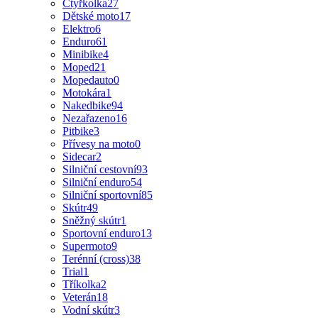
Čtyřkolka
27
Dětské moto
17
Elektro
6
Enduro
61
Minibike
4
Moped
21
Mopedauto
0
Motokára
1
Nakedbike
94
Nezařazeno
16
Pitbike
3
Přívesy na moto
0
Sidecar
2
Silniční cestovní
93
Silniční enduro
54
Silniční sportovní
85
Skútr
49
Sněžný skútr
1
Sportovní enduro
13
Supermoto
9
Terénní (cross)
38
Trial
1
Tříkolka
2
Veterán
18
Vodní skútr
3