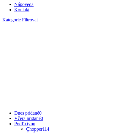
Nápoveda
Kontakt
Kategorie
Filtrovat
Dnes pridané
0
Včera pridané
0
Podľa typu
Chopper
114