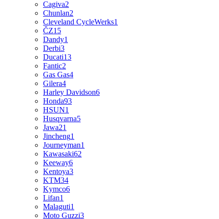
Cagiva
2
Chunlan
2
Cleveland CycleWerks
1
ČZ
15
Dandy
1
Derbi
3
Ducati
13
Fantic
2
Gas Gas
4
Gilera
4
Harley Davidson
6
Honda
93
HSUN
1
Husqvarna
5
Jawa
21
Jincheng
1
Journeyman
1
Kawasaki
62
Keeway
6
Kentoya
3
KTM
34
Kymco
6
Lifan
1
Malaguti
1
Moto Guzzi
3