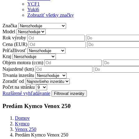
YCF
1
Yuki
6
Zobraziť všetky značky
Značka
Model
Rok výroby
Cena (EUR)
Príťažlivosť
Kraj
Objem motora (ccm)
Najazdené (km)
Trvania inzerátu
Zoradiť od
Počet na stránku
Rozšírené vyhľadávanie
Predám Kymco Venox 250
Domov
Kymco
Venox 250
Predám Kymco Venox 250