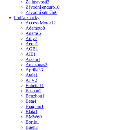
Zajímavosti
3
Závodní enduro
10
Závodní silniční
6
Podľa značky
Access Motor
12
Adamoto
8
Adams
5
Adly
7
Aeon
1
AGB
1
AIE
1
Aixam
1
Amazonas
2
Aprilia
33
Atala
1
ATV
2
Babetta
11
Bashan
2
Benzhou
1
Beta
4
Biaginni
1
Blata
1
BMW
60
Borile
1
Buell
2