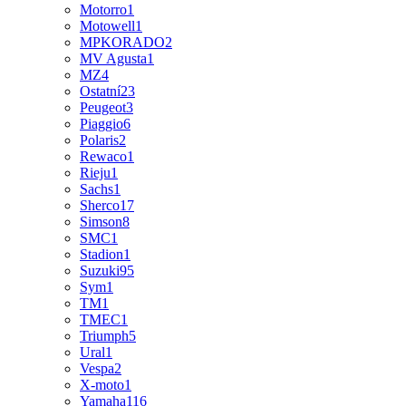
Motorro
1
Motowell
1
MPKORADO
2
MV Agusta
1
MZ
4
Ostatní
23
Peugeot
3
Piaggio
6
Polaris
2
Rewaco
1
Rieju
1
Sachs
1
Sherco
17
Simson
8
SMC
1
Stadion
1
Suzuki
95
Sym
1
TM
1
TMEC
1
Triumph
5
Ural
1
Vespa
2
X-moto
1
Yamaha
116