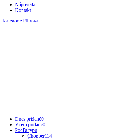
Nápoveda
Kontakt
Kategorie
Filtrovat
Dnes pridané
0
Včera pridané
0
Podľa typu
Chopper
114