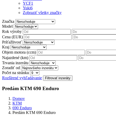
YCF
1
Yuki
6
Zobraziť všetky značky
Značka
Model
Rok výroby
Cena (EUR)
Príťažlivosť
Kraj
Objem motora (ccm)
Najazdené (km)
Trvania inzerátu
Zoradiť od
Počet na stránku
Rozšírené vyhľadávanie
Predám KTM 690 Enduro
Domov
KTM
690 Enduro
Predám KTM 690 Enduro