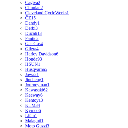
Cagiva
2
Chunlan
2
Cleveland CycleWerks
1
ČZ
15
Dandy
1
Derbi
3
Ducati
13
Fantic
2
Gas Gas
4
Gilera
4
Harley Davidson
6
Honda
93
HSUN
1
Husqvarna
5
Jawa
21
Jincheng
1
Journeyman
1
Kawasaki
62
Keeway
6
Kentoya
3
KTM
34
Kymco
6
Lifan
1
Malaguti
1
Moto Guzzi
3