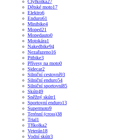
Čtyřkolka
27
Dětské moto
17
Elektro
6
Enduro
61
Minibike
4
Moped
21
Mopedauto
0
Motokára
1
Nakedbike
94
Nezařazeno
16
Pitbike
3
Přívesy na moto
0
Sidecar
2
Silniční cestovní
93
Silniční enduro
54
Silniční sportovní
85
Skútr
49
Sněžný skútr
1
Sportovní enduro
13
Supermoto
9
Terénní (cross)
38
Trial
1
Tříkolka
2
Veterán
18
Vodní skútr
3