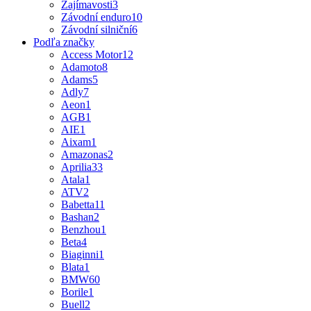
Zajímavosti
3
Závodní enduro
10
Závodní silniční
6
Podľa značky
Access Motor
12
Adamoto
8
Adams
5
Adly
7
Aeon
1
AGB
1
AIE
1
Aixam
1
Amazonas
2
Aprilia
33
Atala
1
ATV
2
Babetta
11
Bashan
2
Benzhou
1
Beta
4
Biaginni
1
Blata
1
BMW
60
Borile
1
Buell
2