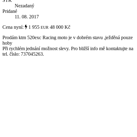
STK
Nezadaný
Pridané
11. 08. 2017
Cena nyní:
1 955
48 000 Kč
EUR
Prodám ktm 520exc Racing moto je v dobrém stavu ,ježděná pouze
hoby
Při rychlém jednání možnost slevy. Pro bližší info mě kontaktujte na
tel. číslo: 737045263.