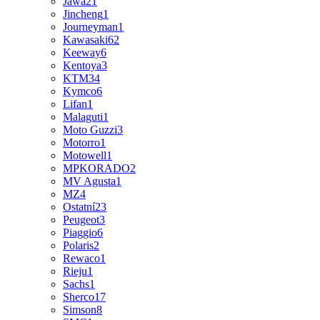
Jawa
21
Jincheng
1
Journeyman
1
Kawasaki
62
Keeway
6
Kentoya
3
KTM
34
Kymco
6
Lifan
1
Malaguti
1
Moto Guzzi
3
Motorro
1
Motowell
1
MPKORADO
2
MV Agusta
1
MZ
4
Ostatní
23
Peugeot
3
Piaggio
6
Polaris
2
Rewaco
1
Rieju
1
Sachs
1
Sherco
17
Simson
8