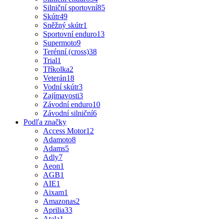
Silniční sportovní
85
Skútr
49
Sněžný skútr
1
Sportovní enduro
13
Supermoto
9
Terénní (cross)
38
Trial
1
Tříkolka
2
Veterán
18
Vodní skútr
3
Zajímavosti
3
Závodní enduro
10
Závodní silniční
6
Podľa značky
Access Motor
12
Adamoto
8
Adams
5
Adly
7
Aeon
1
AGB
1
AIE
1
Aixam
1
Amazonas
2
Aprilia
33
Atala
1