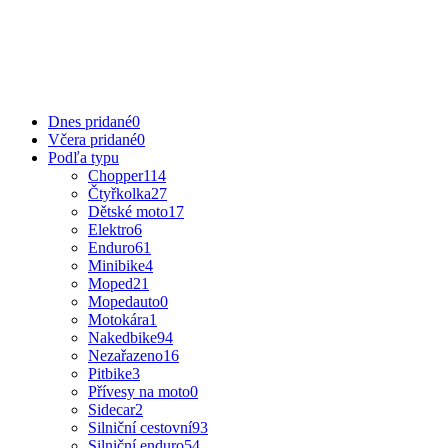
Dnes pridané
0
Včera pridané
0
Podľa typu
Chopper
114
Čtyřkolka
27
Dětské moto
17
Elektro
6
Enduro
61
Minibike
4
Moped
21
Mopedauto
0
Motokára
1
Nakedbike
94
Nezařazeno
16
Pitbike
3
Přívesy na moto
0
Sidecar
2
Silniční cestovní
93
Silniční enduro
54