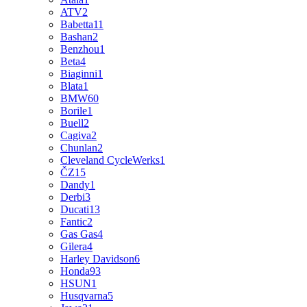
ATV
2
Babetta
11
Bashan
2
Benzhou
1
Beta
4
Biaginni
1
Blata
1
BMW
60
Borile
1
Buell
2
Cagiva
2
Chunlan
2
Cleveland CycleWerks
1
ČZ
15
Dandy
1
Derbi
3
Ducati
13
Fantic
2
Gas Gas
4
Gilera
4
Harley Davidson
6
Honda
93
HSUN
1
Husqvarna
5