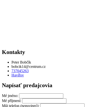
Kontakty
Peter Bobčík
bobcik14@centrum.cz
737045263
Havířov
Napísať predajcovia
Mé jméno:
Mé příjmení:
Můj telefon
(nepovinný):