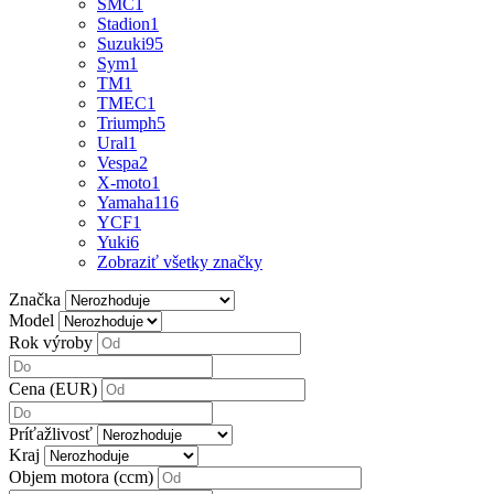
SMC
1
Stadion
1
Suzuki
95
Sym
1
TM
1
TMEC
1
Triumph
5
Ural
1
Vespa
2
X-moto
1
Yamaha
116
YCF
1
Yuki
6
Zobraziť všetky značky
Značka
Model
Rok výroby
Cena (EUR)
Príťažlivosť
Kraj
Objem motora (ccm)