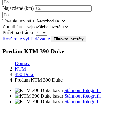
Najazdené (km)
Trvania inzerátu
Zoradiť od
Počet na stránku
Rozšírené vyhľadávanie
Predám KTM 390 Duke
Domov
KTM
390 Duke
Predám KTM 390 Duke
Stáhnout fotografii
Stáhnout fotografii
Stáhnout fotografii