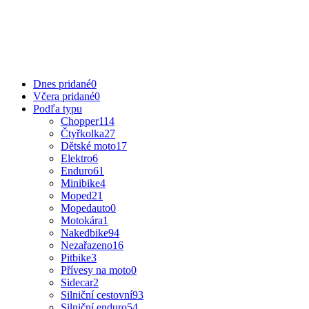
Dnes pridané
0
Včera pridané
0
Podľa typu
Chopper
114
Čtyřkolka
27
Dětské moto
17
Elektro
6
Enduro
61
Minibike
4
Moped
21
Mopedauto
0
Motokára
1
Nakedbike
94
Nezařazeno
16
Pitbike
3
Přívesy na moto
0
Sidecar
2
Silniční cestovní
93
Silniční enduro
54