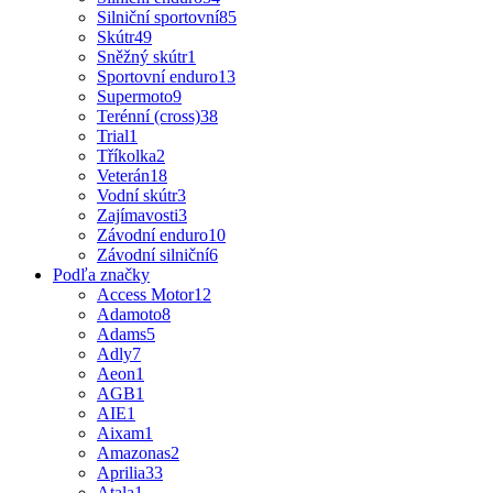
Silniční sportovní
85
Skútr
49
Sněžný skútr
1
Sportovní enduro
13
Supermoto
9
Terénní (cross)
38
Trial
1
Tříkolka
2
Veterán
18
Vodní skútr
3
Zajímavosti
3
Závodní enduro
10
Závodní silniční
6
Podľa značky
Access Motor
12
Adamoto
8
Adams
5
Adly
7
Aeon
1
AGB
1
AIE
1
Aixam
1
Amazonas
2
Aprilia
33
Atala
1