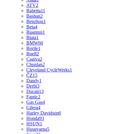
ATV
2
Babetta
11
Bashan
2
Benzhou
1
Beta
4
Biaginni
1
Blata
1
BMW
60
Borile
1
Buell
2
Cagiva
2
Chunlan
2
Cleveland CycleWerks
1
ČZ
15
Dandy
1
Derbi
3
Ducati
13
Fantic
2
Gas Gas
4
Gilera
4
Harley Davidson
6
Honda
93
HSUN
1
Husqvarna
5