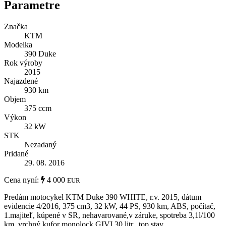
Parametre
Značka
KTM
Modelka
390 Duke
Rok výroby
2015
Najazdené
930 km
Objem
375 ccm
Výkon
32 kW
STK
Nezadaný
Pridané
29. 08. 2016
Cena nyní:
4 000
EUR
Predám motocykel KTM Duke 390 WHITE, r.v. 2015, dátum
evidencie 4/2016, 375 cm3, 32 kW, 44 PS, 930 km, ABS, počítač,
1.majiteľ, kúpené v SR, nehavarované,v záruke, spotreba 3,1l/100
km, vrchný kufor monolock GIVI 30 litr., top stav.