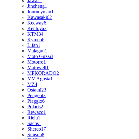
Jawa
21
Jincheng
1
Journeyman
1
Kawasaki
62
Keeway
6
Kentoya
3
KTM
34
Kymco
6
Lifan
1
Malaguti
1
Moto Guzzi
3
Motorro
1
Motowell
1
MPKORADO
2
MV Agusta
1
MZ
4
Ostatní
23
Peugeot
3
Piaggio
6
Polaris
2
Rewaco
1
Rieju
1
Sachs
1
Sherco
17
Simson
8