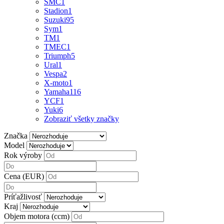
SMC
1
Stadion
1
Suzuki
95
Sym
1
TM
1
TMEC
1
Triumph
5
Ural
1
Vespa
2
X-moto
1
Yamaha
116
YCF
1
Yuki
6
Zobraziť všetky značky
Značka
Model
Rok výroby
Cena (EUR)
Príťažlivosť
Kraj
Objem motora (ccm)