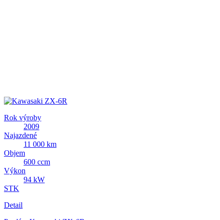
Rok výroby
2009
Najazdené
11 000 km
Objem
600 ccm
Výkon
94 kW
STK
Detail