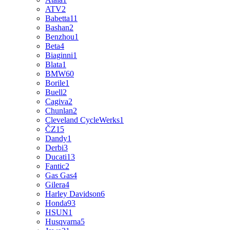
ATV
2
Babetta
11
Bashan
2
Benzhou
1
Beta
4
Biaginni
1
Blata
1
BMW
60
Borile
1
Buell
2
Cagiva
2
Chunlan
2
Cleveland CycleWerks
1
ČZ
15
Dandy
1
Derbi
3
Ducati
13
Fantic
2
Gas Gas
4
Gilera
4
Harley Davidson
6
Honda
93
HSUN
1
Husqvarna
5