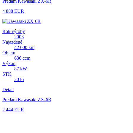
Predám Kawasaki ZX-6R
4 888 EUR
Rok výroby
2003
Najazdené
42 000 km
Objem
636 ccm
Výkon
87 kW
STK
2016
Detail
Predám Kawasaki ZX-6R
2 444 EUR