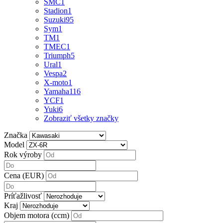
SMC
1
Stadion
1
Suzuki
95
Sym
1
TM
1
TMEC
1
Triumph
5
Ural
1
Vespa
2
X-moto
1
Yamaha
116
YCF
1
Yuki
6
Zobraziť všetky značky
Značka
Model
Rok výroby
Cena (EUR)
Príťažlivosť
Kraj
Objem motora (ccm)