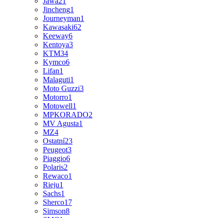
Jawa
21
Jincheng
1
Journeyman
1
Kawasaki
62
Keeway
6
Kentoya
3
KTM
34
Kymco
6
Lifan
1
Malaguti
1
Moto Guzzi
3
Motorro
1
Motowell
1
MPKORADO
2
MV Agusta
1
MZ
4
Ostatní
23
Peugeot
3
Piaggio
6
Polaris
2
Rewaco
1
Rieju
1
Sachs
1
Sherco
17
Simson
8