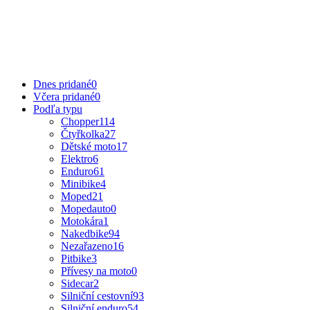
Dnes pridané
0
Včera pridané
0
Podľa typu
Chopper
114
Čtyřkolka
27
Dětské moto
17
Elektro
6
Enduro
61
Minibike
4
Moped
21
Mopedauto
0
Motokára
1
Nakedbike
94
Nezařazeno
16
Pitbike
3
Přívesy na moto
0
Sidecar
2
Silniční cestovní
93
Silniční enduro
54