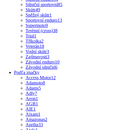
Silniční sportovní
85
Skútr
49
Sněžný skútr
1
Sportovní enduro
13
Supermoto
9
Terénní (cross)
38
Trial
1
Tříkolka
2
Veterán
18
Vodní skútr
3
Zajímavosti
3
Závodní enduro
10
Závodní silniční
6
Podľa značky
Access Motor
12
Adamoto
8
Adams
5
Adly
7
Aeon
1
AGB
1
AIE
1
Aixam
1
Amazonas
2
Aprilia
33
Atala
1