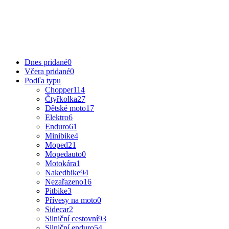
Dnes pridané
0
Včera pridané
0
Podľa typu
Chopper
114
Čtyřkolka
27
Dětské moto
17
Elektro
6
Enduro
61
Minibike
4
Moped
21
Mopedauto
0
Motokára
1
Nakedbike
94
Nezařazeno
16
Pitbike
3
Přívesy na moto
0
Sidecar
2
Silniční cestovní
93
Silniční enduro
54