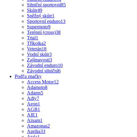
Silniční sportovní
85
Skútr
49
Sněžný skútr
1
Sportovní enduro
13
Supermoto
9
Terénní (cross)
38
Trial
1
Tříkolka
2
Veterán
18
Vodní skútr
3
Zajímavosti
3
Závodní enduro
10
Závodní silniční
6
Podľa značky
Access Motor
12
Adamoto
8
Adams
5
Adly
7
Aeon
1
AGB
1
AIE
1
Aixam
1
Amazonas
2
Aprilia
33
Atala
1