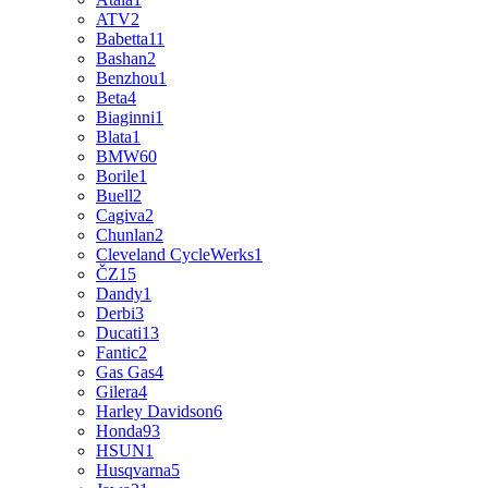
ATV
2
Babetta
11
Bashan
2
Benzhou
1
Beta
4
Biaginni
1
Blata
1
BMW
60
Borile
1
Buell
2
Cagiva
2
Chunlan
2
Cleveland CycleWerks
1
ČZ
15
Dandy
1
Derbi
3
Ducati
13
Fantic
2
Gas Gas
4
Gilera
4
Harley Davidson
6
Honda
93
HSUN
1
Husqvarna
5