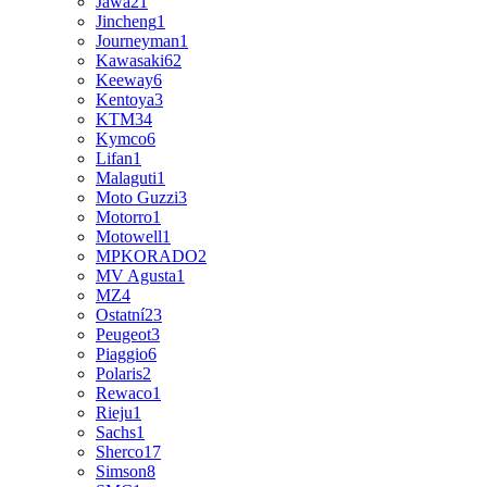
Jawa
21
Jincheng
1
Journeyman
1
Kawasaki
62
Keeway
6
Kentoya
3
KTM
34
Kymco
6
Lifan
1
Malaguti
1
Moto Guzzi
3
Motorro
1
Motowell
1
MPKORADO
2
MV Agusta
1
MZ
4
Ostatní
23
Peugeot
3
Piaggio
6
Polaris
2
Rewaco
1
Rieju
1
Sachs
1
Sherco
17
Simson
8