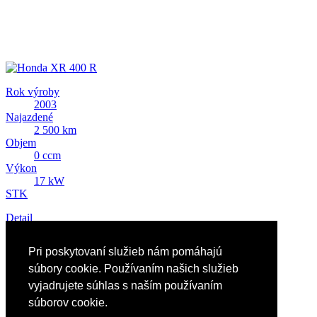
Rok výroby
2003
Najazdené
2 500 km
Objem
0 ccm
Výkon
17 kW
STK
Detail
Predám Honda XR 400 R
Pri poskytovaní služieb nám pomáhajú
2 648 EUR
súbory cookie. Používaním našich služieb
vyjadrujete súhlas s naším používaním
súborov cookie.
Reklama
Nápoveda