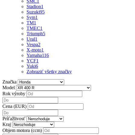
SMC
1
Stadion
1
Suzuki
95
Sym
1
TM
1
TMEC
1
Triumph
5
Ural
1
Vespa
2
X-moto
1
Yamaha
116
YCF
1
Yuki
6
Zobraziť všetky značky
Značka
Model
Rok výroby
Cena (EUR)
Príťažlivosť
Kraj
Objem motora (ccm)