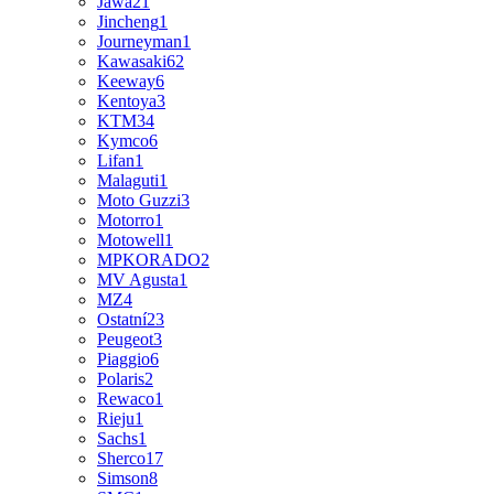
Jawa
21
Jincheng
1
Journeyman
1
Kawasaki
62
Keeway
6
Kentoya
3
KTM
34
Kymco
6
Lifan
1
Malaguti
1
Moto Guzzi
3
Motorro
1
Motowell
1
MPKORADO
2
MV Agusta
1
MZ
4
Ostatní
23
Peugeot
3
Piaggio
6
Polaris
2
Rewaco
1
Rieju
1
Sachs
1
Sherco
17
Simson
8