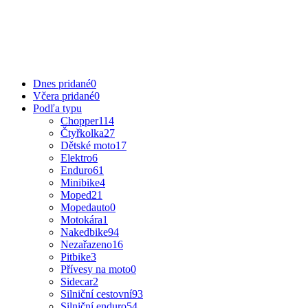
Dnes pridané
0
Včera pridané
0
Podľa typu
Chopper
114
Čtyřkolka
27
Dětské moto
17
Elektro
6
Enduro
61
Minibike
4
Moped
21
Mopedauto
0
Motokára
1
Nakedbike
94
Nezařazeno
16
Pitbike
3
Přívesy na moto
0
Sidecar
2
Silniční cestovní
93
Silniční enduro
54