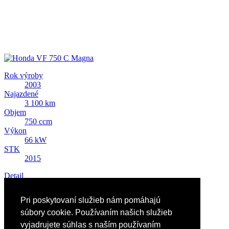
Rok výroby
2003
Najazdené
3 100 km
Objem
750 ccm
Výkon
66 kW
STK
2015
Detail
Predám Honda VF 750 C Magna
Pri poskytovaní služieb nám pomáhajú
5 092 EUR
súbory cookie. Používaním našich služieb
vyjadrujete súhlas s naším používaním