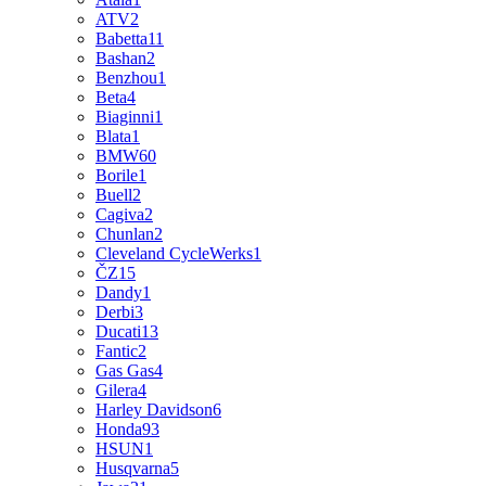
ATV
2
Babetta
11
Bashan
2
Benzhou
1
Beta
4
Biaginni
1
Blata
1
BMW
60
Borile
1
Buell
2
Cagiva
2
Chunlan
2
Cleveland CycleWerks
1
ČZ
15
Dandy
1
Derbi
3
Ducati
13
Fantic
2
Gas Gas
4
Gilera
4
Harley Davidson
6
Honda
93
HSUN
1
Husqvarna
5