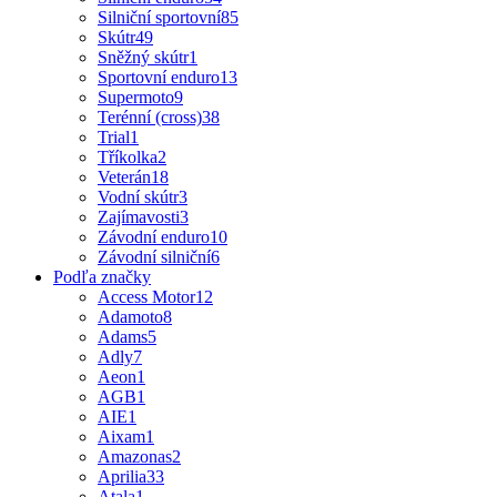
Silniční sportovní
85
Skútr
49
Sněžný skútr
1
Sportovní enduro
13
Supermoto
9
Terénní (cross)
38
Trial
1
Tříkolka
2
Veterán
18
Vodní skútr
3
Zajímavosti
3
Závodní enduro
10
Závodní silniční
6
Podľa značky
Access Motor
12
Adamoto
8
Adams
5
Adly
7
Aeon
1
AGB
1
AIE
1
Aixam
1
Amazonas
2
Aprilia
33
Atala
1