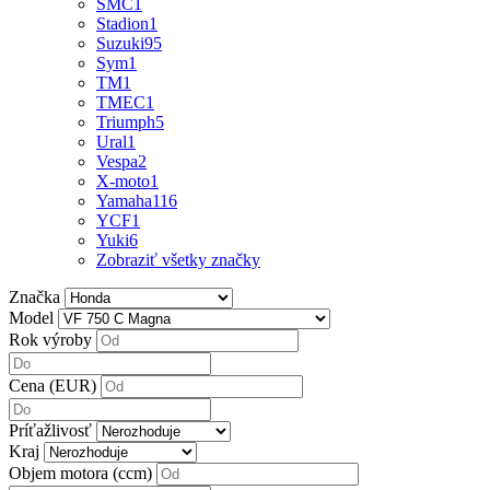
SMC
1
Stadion
1
Suzuki
95
Sym
1
TM
1
TMEC
1
Triumph
5
Ural
1
Vespa
2
X-moto
1
Yamaha
116
YCF
1
Yuki
6
Zobraziť všetky značky
Značka
Model
Rok výroby
Cena (EUR)
Príťažlivosť
Kraj
Objem motora (ccm)