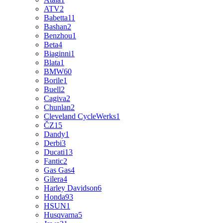
ATV
2
Babetta
11
Bashan
2
Benzhou
1
Beta
4
Biaginni
1
Blata
1
BMW
60
Borile
1
Buell
2
Cagiva
2
Chunlan
2
Cleveland CycleWerks
1
ČZ
15
Dandy
1
Derbi
3
Ducati
13
Fantic
2
Gas Gas
4
Gilera
4
Harley Davidson
6
Honda
93
HSUN
1
Husqvarna
5