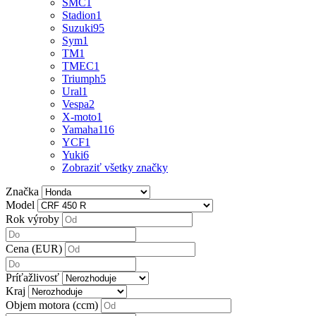
SMC
1
Stadion
1
Suzuki
95
Sym
1
TM
1
TMEC
1
Triumph
5
Ural
1
Vespa
2
X-moto
1
Yamaha
116
YCF
1
Yuki
6
Zobraziť všetky značky
Značka
Model
Rok výroby
Cena (EUR)
Príťažlivosť
Kraj
Objem motora (ccm)