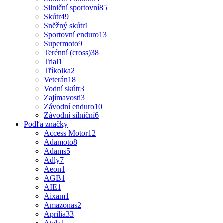
Silniční sportovní
85
Skútr
49
Sněžný skútr
1
Sportovní enduro
13
Supermoto
9
Terénní (cross)
38
Trial
1
Tříkolka
2
Veterán
18
Vodní skútr
3
Zajímavosti
3
Závodní enduro
10
Závodní silniční
6
Podľa značky
Access Motor
12
Adamoto
8
Adams
5
Adly
7
Aeon
1
AGB
1
AIE
1
Aixam
1
Amazonas
2
Aprilia
33
Atala
1