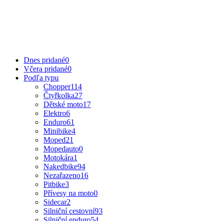
Dnes pridané
0
Včera pridané
0
Podľa typu
Chopper
114
Čtyřkolka
27
Dětské moto
17
Elektro
6
Enduro
61
Minibike
4
Moped
21
Mopedauto
0
Motokára
1
Nakedbike
94
Nezařazeno
16
Pitbike
3
Přívesy na moto
0
Sidecar
2
Silniční cestovní
93
Silniční enduro
54