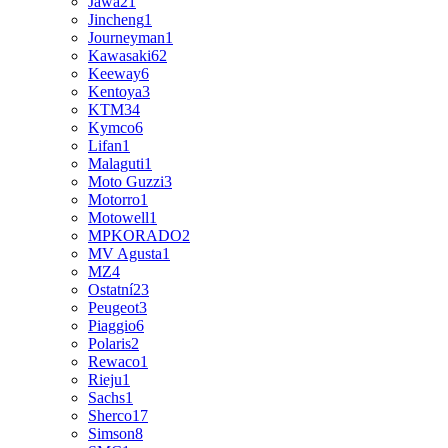
Jawa
21
Jincheng
1
Journeyman
1
Kawasaki
62
Keeway
6
Kentoya
3
KTM
34
Kymco
6
Lifan
1
Malaguti
1
Moto Guzzi
3
Motorro
1
Motowell
1
MPKORADO
2
MV Agusta
1
MZ
4
Ostatní
23
Peugeot
3
Piaggio
6
Polaris
2
Rewaco
1
Rieju
1
Sachs
1
Sherco
17
Simson
8