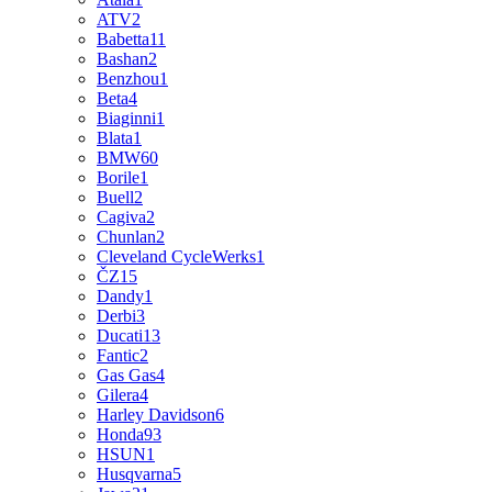
ATV
2
Babetta
11
Bashan
2
Benzhou
1
Beta
4
Biaginni
1
Blata
1
BMW
60
Borile
1
Buell
2
Cagiva
2
Chunlan
2
Cleveland CycleWerks
1
ČZ
15
Dandy
1
Derbi
3
Ducati
13
Fantic
2
Gas Gas
4
Gilera
4
Harley Davidson
6
Honda
93
HSUN
1
Husqvarna
5