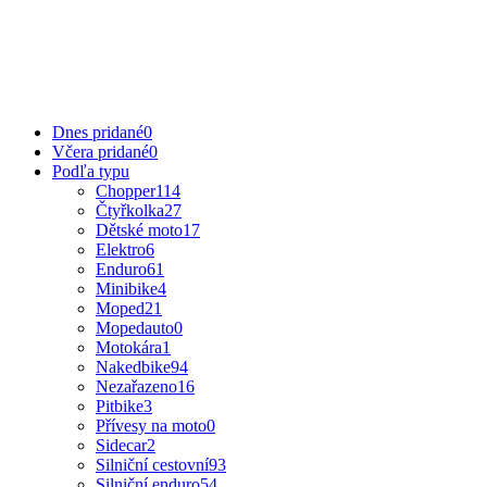
Dnes pridané
0
Včera pridané
0
Podľa typu
Chopper
114
Čtyřkolka
27
Dětské moto
17
Elektro
6
Enduro
61
Minibike
4
Moped
21
Mopedauto
0
Motokára
1
Nakedbike
94
Nezařazeno
16
Pitbike
3
Přívesy na moto
0
Sidecar
2
Silniční cestovní
93
Silniční enduro
54