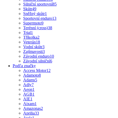
Silniční sportovní
85
Skútr
49
Sněžný skútr
1
Sportovní enduro
13
Supermoto
9
Terénní (cross)
38
Trial
1
Tříkolka
2
Veterán
18
Vodní skútr
3
Zajímavosti
3
Závodní enduro
10
Závodní silniční
6
Podľa značky
Access Motor
12
Adamoto
8
Adams
5
Adly
7
Aeon
1
AGB
1
AIE
1
Aixam
1
Amazonas
2
Aprilia
33
Atala
1