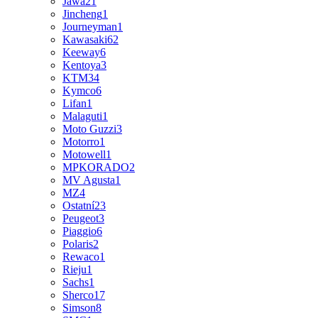
Jawa
21
Jincheng
1
Journeyman
1
Kawasaki
62
Keeway
6
Kentoya
3
KTM
34
Kymco
6
Lifan
1
Malaguti
1
Moto Guzzi
3
Motorro
1
Motowell
1
MPKORADO
2
MV Agusta
1
MZ
4
Ostatní
23
Peugeot
3
Piaggio
6
Polaris
2
Rewaco
1
Rieju
1
Sachs
1
Sherco
17
Simson
8