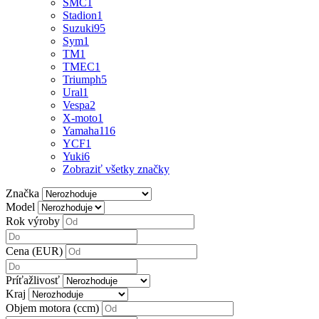
SMC
1
Stadion
1
Suzuki
95
Sym
1
TM
1
TMEC
1
Triumph
5
Ural
1
Vespa
2
X-moto
1
Yamaha
116
YCF
1
Yuki
6
Zobraziť všetky značky
Značka
Model
Rok výroby
Cena (EUR)
Príťažlivosť
Kraj
Objem motora (ccm)