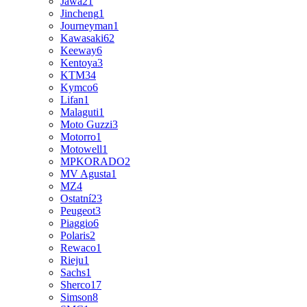
Jawa
21
Jincheng
1
Journeyman
1
Kawasaki
62
Keeway
6
Kentoya
3
KTM
34
Kymco
6
Lifan
1
Malaguti
1
Moto Guzzi
3
Motorro
1
Motowell
1
MPKORADO
2
MV Agusta
1
MZ
4
Ostatní
23
Peugeot
3
Piaggio
6
Polaris
2
Rewaco
1
Rieju
1
Sachs
1
Sherco
17
Simson
8