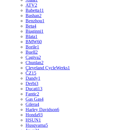
ATV
2
Babetta
11
Bashan
2
Benzhou
1
Beta
4
Biaginni
1
Blata
1
BMW
60
Borile
1
Buell
2
Cagiva
2
Chunlan
2
Cleveland CycleWerks
1
ČZ
15
Dandy
1
Derbi
3
Ducati
13
Fantic
2
Gas Gas
4
Gilera
4
Harley Davidson
6
Honda
93
HSUN
1
Husqvarna
5