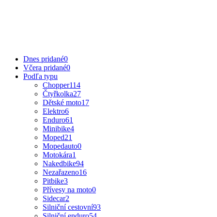
Dnes pridané
0
Včera pridané
0
Podľa typu
Chopper
114
Čtyřkolka
27
Dětské moto
17
Elektro
6
Enduro
61
Minibike
4
Moped
21
Mopedauto
0
Motokára
1
Nakedbike
94
Nezařazeno
16
Pitbike
3
Přívesy na moto
0
Sidecar
2
Silniční cestovní
93
Silniční enduro
54