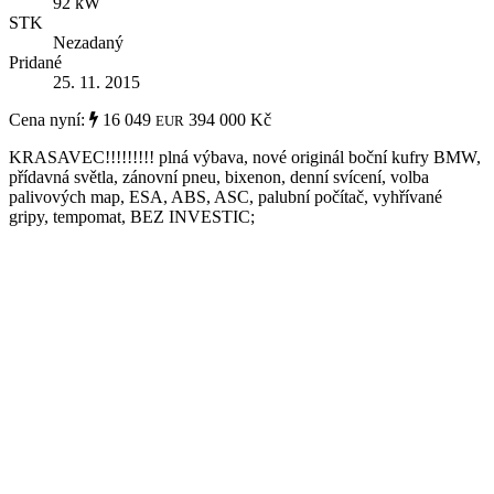
92 kW
STK
Nezadaný
Pridané
25. 11. 2015
Cena nyní:
16 049
394 000 Kč
EUR
KRASAVEC!!!!!!!!! plná výbava, nové originál boční kufry BMW,
přídavná světla, zánovní pneu, bixenon, denní svícení, volba
palivových map, ESA, ABS, ASC, palubní počítač, vyhřívané
gripy, tempomat, BEZ INVESTIC;