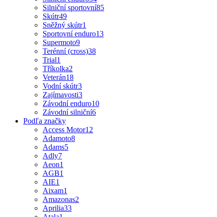
Silniční sportovní
85
Skútr
49
Sněžný skútr
1
Sportovní enduro
13
Supermoto
9
Terénní (cross)
38
Trial
1
Tříkolka
2
Veterán
18
Vodní skútr
3
Zajímavosti
3
Závodní enduro
10
Závodní silniční
6
Podľa značky
Access Motor
12
Adamoto
8
Adams
5
Adly
7
Aeon
1
AGB
1
AIE
1
Aixam
1
Amazonas
2
Aprilia
33
Atala
1