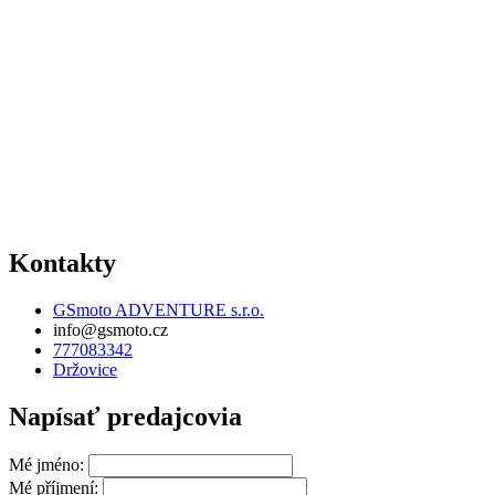
Kontakty
GSmoto ADVENTURE s.r.o.
info@gsmoto.cz
777083342
Držovice
Napísať predajcovia
Mé jméno:
Mé příjmení: