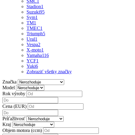
SMC
1
Stadion
1
Suzuki
95
Sym
1
TM
1
TMEC
1
Triumph
5
Ural
1
Vespa
2
X-moto
1
Yamaha
116
YCF
1
Yuki
6
Zobraziť všetky značky
Značka
Model
Rok výroby
Cena (EUR)
Príťažlivosť
Kraj
Objem motora (ccm)