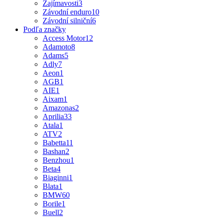
Zajímavosti
3
Závodní enduro
10
Závodní silniční
6
Podľa značky
Access Motor
12
Adamoto
8
Adams
5
Adly
7
Aeon
1
AGB
1
AIE
1
Aixam
1
Amazonas
2
Aprilia
33
Atala
1
ATV
2
Babetta
11
Bashan
2
Benzhou
1
Beta
4
Biaginni
1
Blata
1
BMW
60
Borile
1
Buell
2