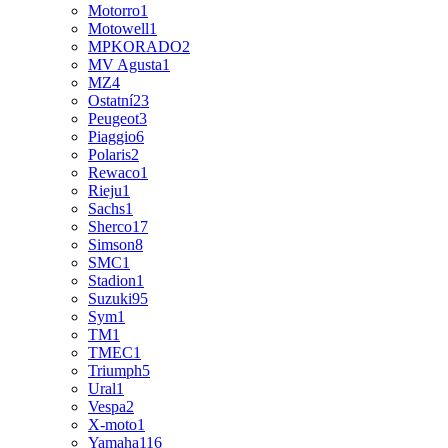
Motorro
1
Motowell
1
MPKORADO
2
MV Agusta
1
MZ
4
Ostatní
23
Peugeot
3
Piaggio
6
Polaris
2
Rewaco
1
Rieju
1
Sachs
1
Sherco
17
Simson
8
SMC
1
Stadion
1
Suzuki
95
Sym
1
TM
1
TMEC
1
Triumph
5
Ural
1
Vespa
2
X-moto
1
Yamaha
116