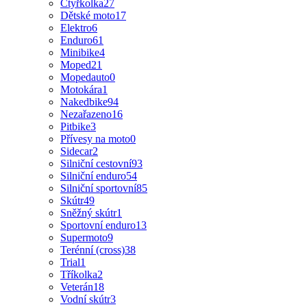
Čtyřkolka
27
Dětské moto
17
Elektro
6
Enduro
61
Minibike
4
Moped
21
Mopedauto
0
Motokára
1
Nakedbike
94
Nezařazeno
16
Pitbike
3
Přívesy na moto
0
Sidecar
2
Silniční cestovní
93
Silniční enduro
54
Silniční sportovní
85
Skútr
49
Sněžný skútr
1
Sportovní enduro
13
Supermoto
9
Terénní (cross)
38
Trial
1
Tříkolka
2
Veterán
18
Vodní skútr
3