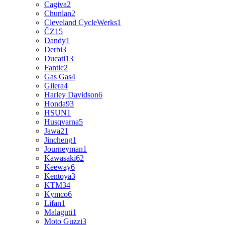
Cagiva
2
Chunlan
2
Cleveland CycleWerks
1
ČZ
15
Dandy
1
Derbi
3
Ducati
13
Fantic
2
Gas Gas
4
Gilera
4
Harley Davidson
6
Honda
93
HSUN
1
Husqvarna
5
Jawa
21
Jincheng
1
Journeyman
1
Kawasaki
62
Keeway
6
Kentoya
3
KTM
34
Kymco
6
Lifan
1
Malaguti
1
Moto Guzzi
3