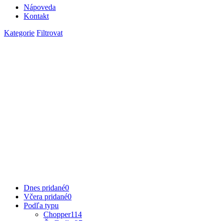
Nápoveda
Kontakt
Kategorie
Filtrovat
Dnes pridané
0
Včera pridané
0
Podľa typu
Chopper
114