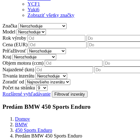
YCF
1
Yuki
6
Zobraziť všetky značky
Značka
Model
Rok výroby
Cena (EUR)
Príťažlivosť
Kraj
Objem motora (ccm)
Najazdené (km)
Trvania inzerátu
Zoradiť od
Počet na stránku
Rozšírené vyhľadávanie
Predám BMW 450 Sports Enduro
Domov
BMW
450 Sports Enduro
Predám BMW 450 Sports Enduro