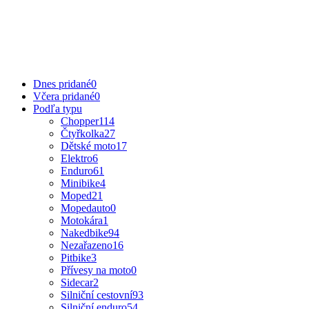
Dnes pridané
0
Včera pridané
0
Podľa typu
Chopper
114
Čtyřkolka
27
Dětské moto
17
Elektro
6
Enduro
61
Minibike
4
Moped
21
Mopedauto
0
Motokára
1
Nakedbike
94
Nezařazeno
16
Pitbike
3
Přívesy na moto
0
Sidecar
2
Silniční cestovní
93
Silniční enduro
54