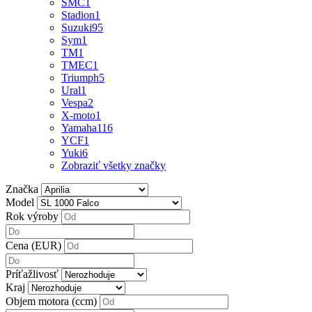
SMC
1
Stadion
1
Suzuki
95
Sym
1
TM
1
TMEC
1
Triumph
5
Ural
1
Vespa
2
X-moto
1
Yamaha
116
YCF
1
Yuki
6
Zobraziť všetky značky
Značka
Model
Rok výroby
Cena (EUR)
Príťažlivosť
Kraj
Objem motora (ccm)