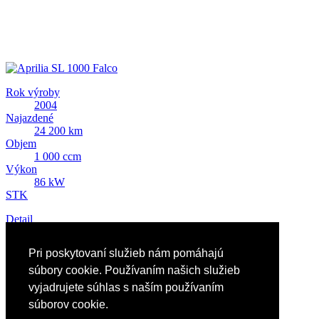
Rok výroby
2004
Najazdené
24 200 km
Objem
1 000 ccm
Výkon
86 kW
STK
Detail
Predám Aprilia SL 1000 Falco
Pri poskytovaní služieb nám pomáhajú
2 648 EUR
súbory cookie. Používaním našich služieb
vyjadrujete súhlas s naším používaním
súborov cookie.
Reklama
Nápoveda