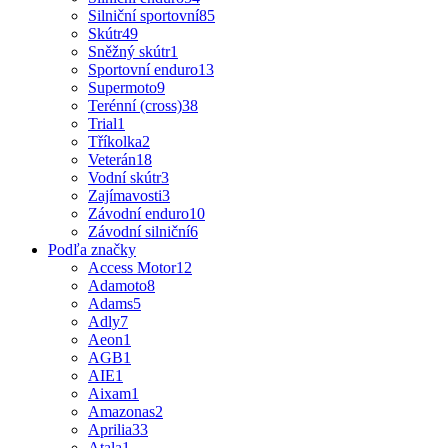
Silniční sportovní
85
Skútr
49
Sněžný skútr
1
Sportovní enduro
13
Supermoto
9
Terénní (cross)
38
Trial
1
Tříkolka
2
Veterán
18
Vodní skútr
3
Zajímavosti
3
Závodní enduro
10
Závodní silniční
6
Podľa značky
Access Motor
12
Adamoto
8
Adams
5
Adly
7
Aeon
1
AGB
1
AIE
1
Aixam
1
Amazonas
2
Aprilia
33
Atala
1