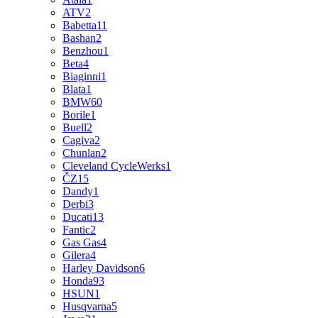
ATV
2
Babetta
11
Bashan
2
Benzhou
1
Beta
4
Biaginni
1
Blata
1
BMW
60
Borile
1
Buell
2
Cagiva
2
Chunlan
2
Cleveland CycleWerks
1
ČZ
15
Dandy
1
Derbi
3
Ducati
13
Fantic
2
Gas Gas
4
Gilera
4
Harley Davidson
6
Honda
93
HSUN
1
Husqvarna
5