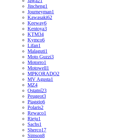
Jawa
21
Jincheng
1
Journeyman
1
Kawasaki
62
Keeway
6
Kentoya
3
KTM
34
Kymco
6
Lifan
1
Malaguti
1
Moto Guzzi
3
Motorro
1
Motowell
1
MPKORADO
2
MV Agusta
1
MZ
4
Ostatní
23
Peugeot
3
Piaggio
6
Polaris
2
Rewaco
1
Rieju
1
Sachs
1
Sherco
17
Simson
8