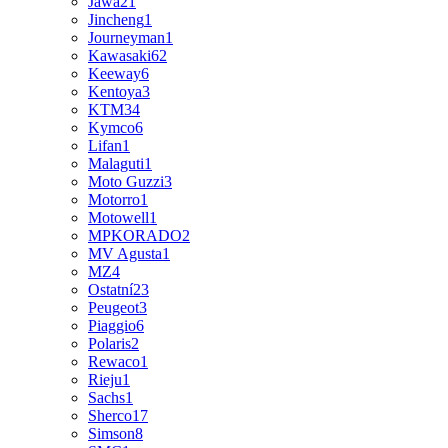
Jawa
21
Jincheng
1
Journeyman
1
Kawasaki
62
Keeway
6
Kentoya
3
KTM
34
Kymco
6
Lifan
1
Malaguti
1
Moto Guzzi
3
Motorro
1
Motowell
1
MPKORADO
2
MV Agusta
1
MZ
4
Ostatní
23
Peugeot
3
Piaggio
6
Polaris
2
Rewaco
1
Rieju
1
Sachs
1
Sherco
17
Simson
8