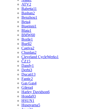
ATV
2
Babetta
11
Bashan
2
Benzhou
1
Beta
4
Biaginni
1
Blata
1
BMW
60
Borile
1
Buell
2
Cagiva
2
Chunlan
2
Cleveland CycleWerks
1
ČZ
15
Dandy
1
Derbi
3
Ducati
13
Fantic
2
Gas Gas
4
Gilera
4
Harley Davidson
6
Honda
93
HSUN
1
Husqvarna
5