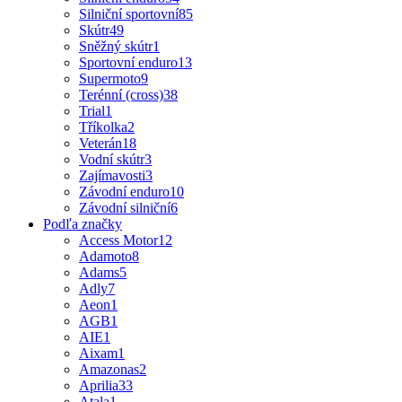
Silniční sportovní
85
Skútr
49
Sněžný skútr
1
Sportovní enduro
13
Supermoto
9
Terénní (cross)
38
Trial
1
Tříkolka
2
Veterán
18
Vodní skútr
3
Zajímavosti
3
Závodní enduro
10
Závodní silniční
6
Podľa značky
Access Motor
12
Adamoto
8
Adams
5
Adly
7
Aeon
1
AGB
1
AIE
1
Aixam
1
Amazonas
2
Aprilia
33
Atala
1