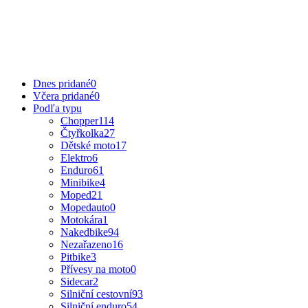
Dnes pridané
0
Včera pridané
0
Podľa typu
Chopper
114
Čtyřkolka
27
Dětské moto
17
Elektro
6
Enduro
61
Minibike
4
Moped
21
Mopedauto
0
Motokára
1
Nakedbike
94
Nezařazeno
16
Pitbike
3
Přívesy na moto
0
Sidecar
2
Silniční cestovní
93
Silniční enduro
54