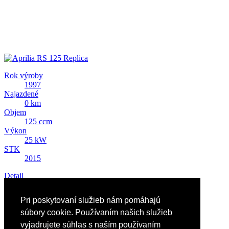
Rok výroby
1997
Najazdené
0 km
Objem
125 ccm
Výkon
25 kW
STK
2015
Detail
Predám Aprilia RS 125 Replica
Pri poskytovaní služieb nám pomáhajú
1 EUR
súbory cookie. Používaním našich služieb
vyjadrujete súhlas s naším používaním