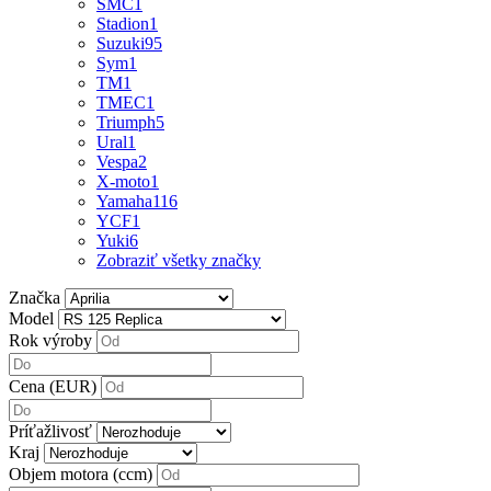
SMC
1
Stadion
1
Suzuki
95
Sym
1
TM
1
TMEC
1
Triumph
5
Ural
1
Vespa
2
X-moto
1
Yamaha
116
YCF
1
Yuki
6
Zobraziť všetky značky
Značka
Model
Rok výroby
Cena (EUR)
Príťažlivosť
Kraj
Objem motora (ccm)