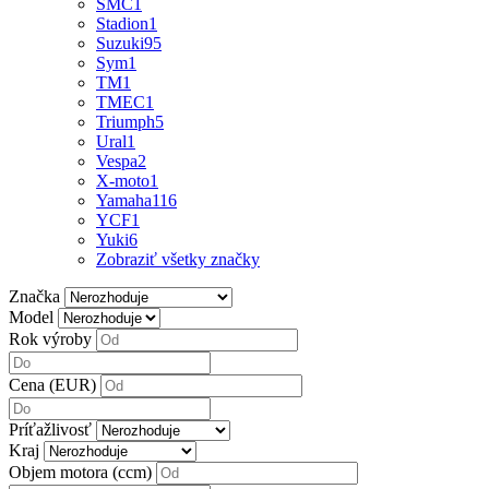
SMC
1
Stadion
1
Suzuki
95
Sym
1
TM
1
TMEC
1
Triumph
5
Ural
1
Vespa
2
X-moto
1
Yamaha
116
YCF
1
Yuki
6
Zobraziť všetky značky
Značka
Model
Rok výroby
Cena (EUR)
Príťažlivosť
Kraj
Objem motora (ccm)