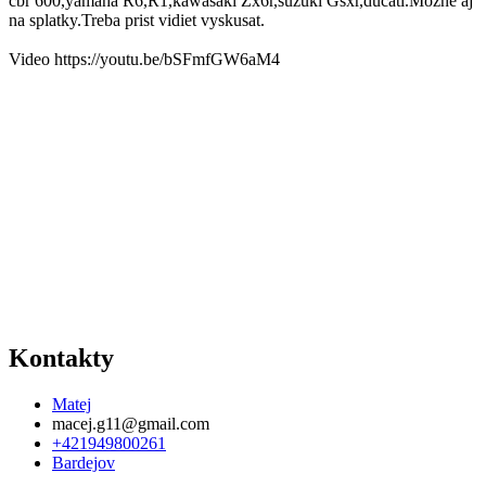
cbr 600,yamaha R6,R1,kawasaki Zx6r,suzuki Gsxr,ducati.Mozne aj
na splatky.Treba prist vidiet vyskusat.
Video https://youtu.be/bSFmfGW6aM4
Kontakty
Matej
macej.g11@gmail.com
+421949800261
Bardejov