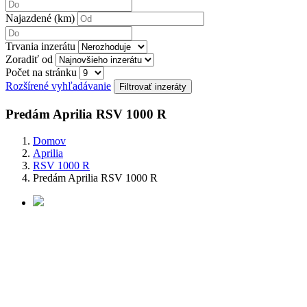
Najazdené (km)
Trvania inzerátu
Zoradiť od
Počet na stránku
Rozšírené vyhľadávanie
Predám Aprilia RSV 1000 R
Domov
Aprilia
RSV 1000 R
Predám Aprilia RSV 1000 R