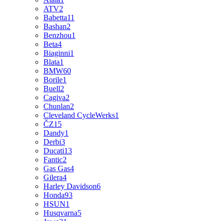
ATV
2
Babetta
11
Bashan
2
Benzhou
1
Beta
4
Biaginni
1
Blata
1
BMW
60
Borile
1
Buell
2
Cagiva
2
Chunlan
2
Cleveland CycleWerks
1
ČZ
15
Dandy
1
Derbi
3
Ducati
13
Fantic
2
Gas Gas
4
Gilera
4
Harley Davidson
6
Honda
93
HSUN
1
Husqvarna
5