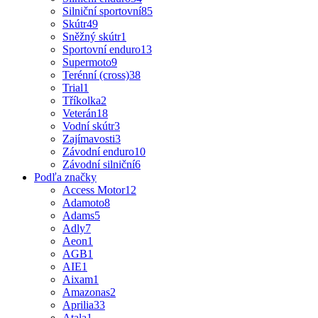
Silniční sportovní
85
Skútr
49
Sněžný skútr
1
Sportovní enduro
13
Supermoto
9
Terénní (cross)
38
Trial
1
Tříkolka
2
Veterán
18
Vodní skútr
3
Zajímavosti
3
Závodní enduro
10
Závodní silniční
6
Podľa značky
Access Motor
12
Adamoto
8
Adams
5
Adly
7
Aeon
1
AGB
1
AIE
1
Aixam
1
Amazonas
2
Aprilia
33
Atala
1