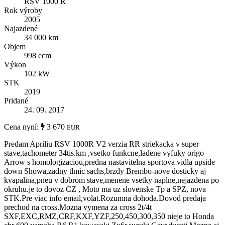
RSV 1000 R
Rok výroby
2005
Najazdené
34 000 km
Objem
998 ccm
Výkon
102 kW
STK
2019
Pridané
24. 09. 2017
Cena nyní:
3 670
EUR
Predam Apriliu RSV 1000R V2 verzia RR striekacka v super
stave,tachometer 34tis.km ,vsetko funkcne,ladene vyfuky origo
Arrow s homologizaciou,predna nastavitelna sportova vidla upside
down Showa,zadny tlmic sachs,brzdy Brembo-nove dosticky aj
kvapalina,pneu v dobrom stave,menene vsetky naplne,nejazdena po
okruhu.je to dovoz CZ , Moto ma uz slovenske Tp a SPZ, nova
STK.Pre viac info email,volat.Rozumna dohoda.Dovod predaja
prechod na cross.Mozna vymena za cross 2t/4t
SXF,EXC,RMZ,CRF,KXF,YZF,250,450,300,350 nieje to Honda