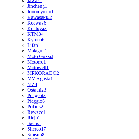
Jawa
21
Jincheng
1
Journeyman
1
Kawasaki
62
Keeway
6
Kentoya
3
KTM
34
Kymco
6
Lifan
1
Malaguti
1
Moto Guzzi
3
Motorro
1
Motowell
1
MPKORADO
2
MV Agusta
1
MZ
4
Ostatní
23
Peugeot
3
Piaggio
6
Polaris
2
Rewaco
1
Rieju
1
Sachs
1
Sherco
17
Simson
8