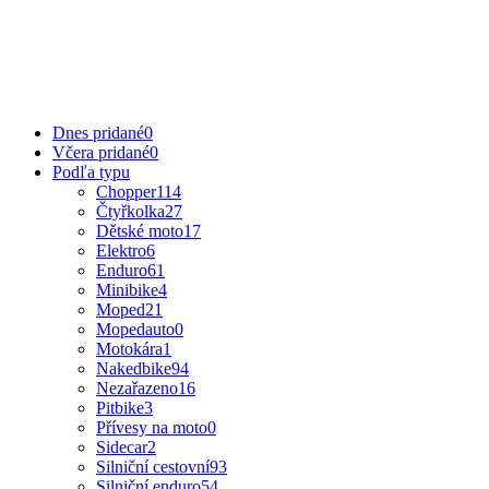
Dnes pridané
0
Včera pridané
0
Podľa typu
Chopper
114
Čtyřkolka
27
Dětské moto
17
Elektro
6
Enduro
61
Minibike
4
Moped
21
Mopedauto
0
Motokára
1
Nakedbike
94
Nezařazeno
16
Pitbike
3
Přívesy na moto
0
Sidecar
2
Silniční cestovní
93
Silniční enduro
54