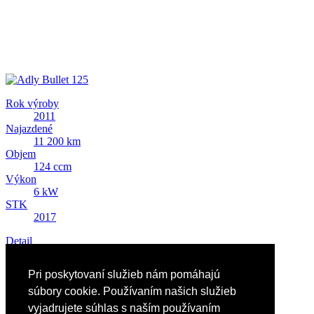
Rok výroby
2011
Najazdené
11 200 km
Objem
124 ccm
Výkon
6 kW
STK
2017
Detail
Predám Adly Bullet 125
Pri poskytovaní služieb nám pomáhajú
1 263 EUR
súbory cookie. Používaním našich služieb
vyjadrujete súhlas s naším používaním