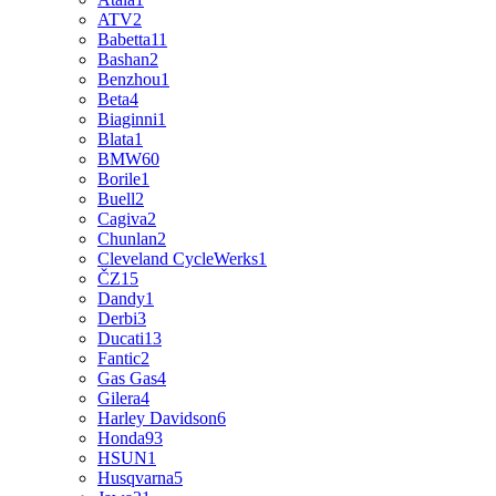
ATV
2
Babetta
11
Bashan
2
Benzhou
1
Beta
4
Biaginni
1
Blata
1
BMW
60
Borile
1
Buell
2
Cagiva
2
Chunlan
2
Cleveland CycleWerks
1
ČZ
15
Dandy
1
Derbi
3
Ducati
13
Fantic
2
Gas Gas
4
Gilera
4
Harley Davidson
6
Honda
93
HSUN
1
Husqvarna
5