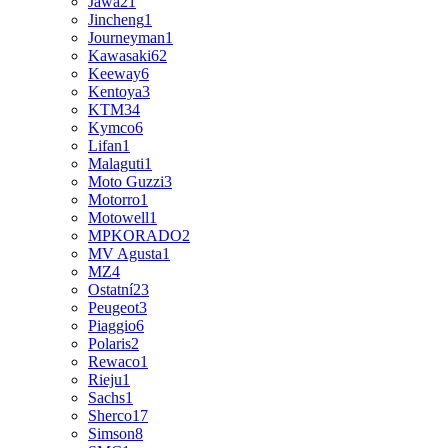
Jawa
21
Jincheng
1
Journeyman
1
Kawasaki
62
Keeway
6
Kentoya
3
KTM
34
Kymco
6
Lifan
1
Malaguti
1
Moto Guzzi
3
Motorro
1
Motowell
1
MPKORADO
2
MV Agusta
1
MZ
4
Ostatní
23
Peugeot
3
Piaggio
6
Polaris
2
Rewaco
1
Rieju
1
Sachs
1
Sherco
17
Simson
8