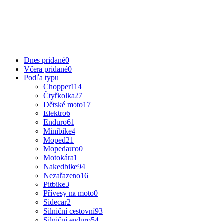
Dnes pridané
0
Včera pridané
0
Podľa typu
Chopper
114
Čtyřkolka
27
Dětské moto
17
Elektro
6
Enduro
61
Minibike
4
Moped
21
Mopedauto
0
Motokára
1
Nakedbike
94
Nezařazeno
16
Pitbike
3
Přívesy na moto
0
Sidecar
2
Silniční cestovní
93
Silniční enduro
54