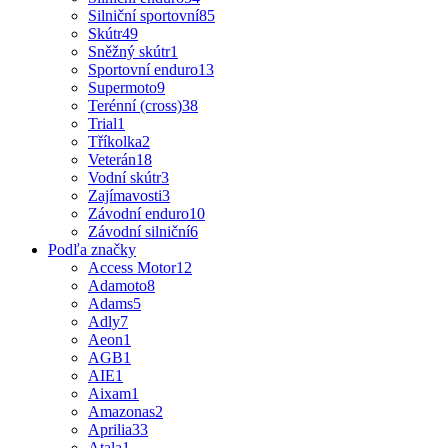
Silniční sportovní
85
Skútr
49
Sněžný skútr
1
Sportovní enduro
13
Supermoto
9
Terénní (cross)
38
Trial
1
Tříkolka
2
Veterán
18
Vodní skútr
3
Zajímavosti
3
Závodní enduro
10
Závodní silniční
6
Podľa značky
Access Motor
12
Adamoto
8
Adams
5
Adly
7
Aeon
1
AGB
1
AIE
1
Aixam
1
Amazonas
2
Aprilia
33
Atala
1