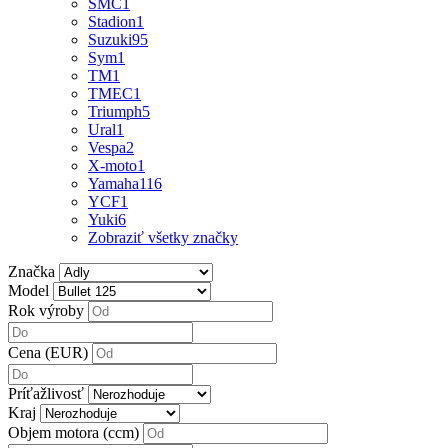
SMC
1
Stadion
1
Suzuki
95
Sym
1
TM
1
TMEC
1
Triumph
5
Ural
1
Vespa
2
X-moto
1
Yamaha
116
YCF
1
Yuki
6
Zobraziť všetky značky
Značka
Model
Rok výroby
Cena (EUR)
Príťažlivosť
Kraj
Objem motora (ccm)