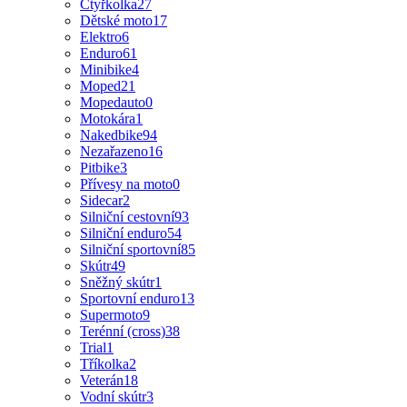
Čtyřkolka
27
Dětské moto
17
Elektro
6
Enduro
61
Minibike
4
Moped
21
Mopedauto
0
Motokára
1
Nakedbike
94
Nezařazeno
16
Pitbike
3
Přívesy na moto
0
Sidecar
2
Silniční cestovní
93
Silniční enduro
54
Silniční sportovní
85
Skútr
49
Sněžný skútr
1
Sportovní enduro
13
Supermoto
9
Terénní (cross)
38
Trial
1
Tříkolka
2
Veterán
18
Vodní skútr
3