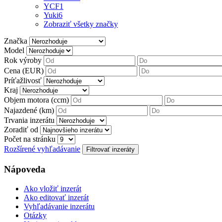
YCF
1
Yuki
6
Zobraziť všetky značky
Značka
Model
Rok výroby
Cena (EUR)
Príťažlivosť
Kraj
Objem motora (ccm)
Najazdené (km)
Trvania inzerátu
Zoradiť od
Počet na stránku
Rozšírené vyhľadávanie
Nápoveda
Ako vložiť inzerát
Ako editovať inzerát
Vyhľadávanie inzerátu
Otázky