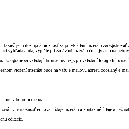
 Takiež je tu dostupná možnosť sa pri vkládaní inzerátu zaregistrovať .
mci vyhľadávania, vyplňte pri zadávaní inzerátu čo najviac parametrov
Fotografie sa vkladajú hromadne, resp. pri vkladaní fotografií označíte
pešnom vložení inzerátu bude na vašu e-mailovu adresu odoslaný e-mai
 strane v hornom menu.
nzerátu. Je možnosť editovať údaje inzerátu a kontaktné údaje a tiež n
nu editácie.