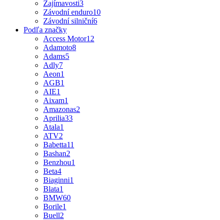
Zajímavosti
3
Závodní enduro
10
Závodní silniční
6
Podľa značky
Access Motor
12
Adamoto
8
Adams
5
Adly
7
Aeon
1
AGB
1
AIE
1
Aixam
1
Amazonas
2
Aprilia
33
Atala
1
ATV
2
Babetta
11
Bashan
2
Benzhou
1
Beta
4
Biaginni
1
Blata
1
BMW
60
Borile
1
Buell
2