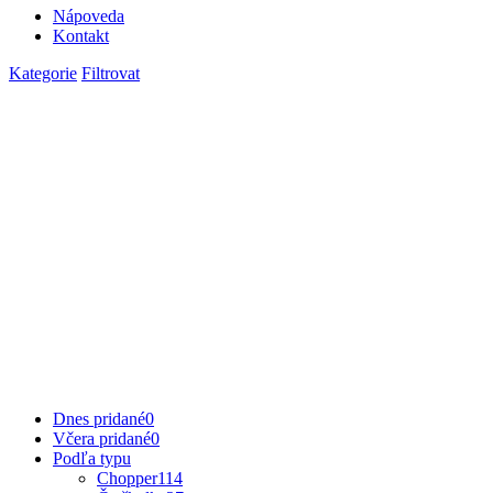
Nápoveda
Kontakt
Kategorie
Filtrovat
Dnes pridané
0
Včera pridané
0
Podľa typu
Chopper
114