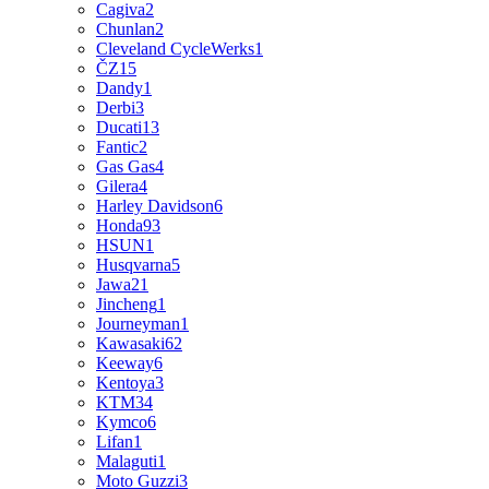
Cagiva
2
Chunlan
2
Cleveland CycleWerks
1
ČZ
15
Dandy
1
Derbi
3
Ducati
13
Fantic
2
Gas Gas
4
Gilera
4
Harley Davidson
6
Honda
93
HSUN
1
Husqvarna
5
Jawa
21
Jincheng
1
Journeyman
1
Kawasaki
62
Keeway
6
Kentoya
3
KTM
34
Kymco
6
Lifan
1
Malaguti
1
Moto Guzzi
3