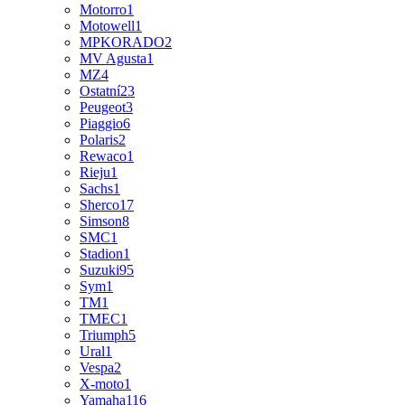
Motorro
1
Motowell
1
MPKORADO
2
MV Agusta
1
MZ
4
Ostatní
23
Peugeot
3
Piaggio
6
Polaris
2
Rewaco
1
Rieju
1
Sachs
1
Sherco
17
Simson
8
SMC
1
Stadion
1
Suzuki
95
Sym
1
TM
1
TMEC
1
Triumph
5
Ural
1
Vespa
2
X-moto
1
Yamaha
116