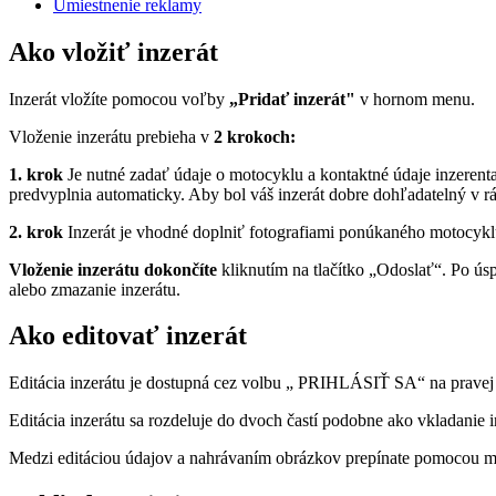
Umiestnenie reklamy
Ako vložiť inzerát
Inzerát vložíte pomocou voľby
„Pridať inzerát"
v hornom menu.
Vloženie inzerátu prebieha v
2 krokoch:
1. krok
Je nutné zadať údaje o motocyklu a kontaktné údaje inzerenta.
predvyplnia automaticky. Aby bol váš inzerát dobre dohľadatelný v rá
2. krok
Inzerát je vhodné doplniť fotografiami ponúkaného motocyklu. 
Vloženie inzerátu dokončíte
kliknutím na tlačítko „Odoslať“. Po ús
alebo zmazanie inzerátu.
Ako editovať inzerát
Editácia inzerátu je dostupná cez volbu „ PRIHLÁSIŤ SA“ na pravej
Editácia inzerátu sa rozdeluje do dvoch častí podobne ako vkladanie i
Medzi editáciou údajov a nahrávaním obrázkov prepínate pomocou me