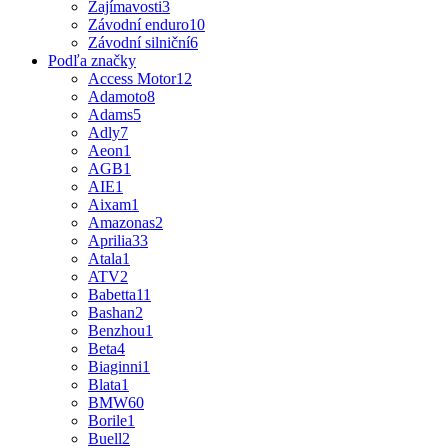
Zajímavosti
3
Závodní enduro
10
Závodní silniční
6
Podľa značky
Access Motor
12
Adamoto
8
Adams
5
Adly
7
Aeon
1
AGB
1
AIE
1
Aixam
1
Amazonas
2
Aprilia
33
Atala
1
ATV
2
Babetta
11
Bashan
2
Benzhou
1
Beta
4
Biaginni
1
Blata
1
BMW
60
Borile
1
Buell
2