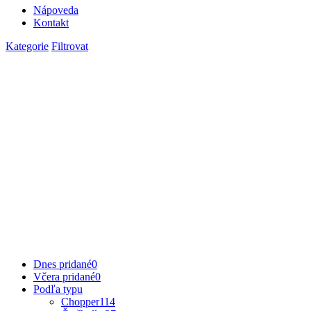
Nápoveda
Kontakt
Kategorie
Filtrovat
Dnes pridané
0
Včera pridané
0
Podľa typu
Chopper
114