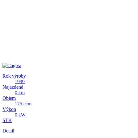
Rok výroby
1999
Najazdené
0 km
Objem
175 ccm
Výkon
0 kW
STK
Detail