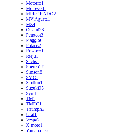
Motorro
1
Motowell
1
MPKORADO
2
MV Agusta
1
MZ
4
Ostatní
23
Peugeot
3
Piaggio
6
Polaris
2
Rewaco
1
Rieju
1
Sachs
1
Sherco
17
Simson
8
SMC
1
Stadion
1
Suzuki
95
Sym
1
TM
1
TMEC
1
Triumph
5
Ural
1
Vespa
2
X-moto
1
Yamaha
116