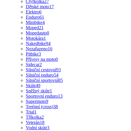
Čtyřkolka
27
Dětské moto
17
Elektro
6
Enduro
61
Minibike
4
Moped
21
Mopedauto
0
Motokára
1
Nakedbike
94
Nezařazeno
16
Pitbike
3
Přívesy na moto
0
Sidecar
2
Silniční cestovní
93
Silniční enduro
54
Silniční sportovní
85
Skútr
49
Sněžný skútr
1
Sportovní enduro
13
Supermoto
9
Terénní (cross)
38
Trial
1
Tříkolka
2
Veterán
18
Vodní skútr
3