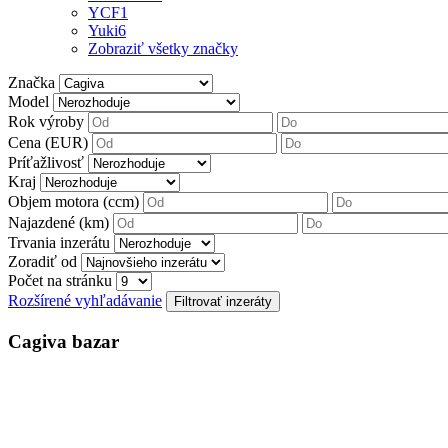
YCF
1
Yuki
6
Zobraziť všetky značky
Značka
Model
Rok výroby
Cena (EUR)
Príťažlivosť
Kraj
Objem motora (ccm)
Najazdené (km)
Trvania inzerátu
Zoradiť od
Počet na stránku
Rozšírené vyhľadávanie
Cagiva bazar