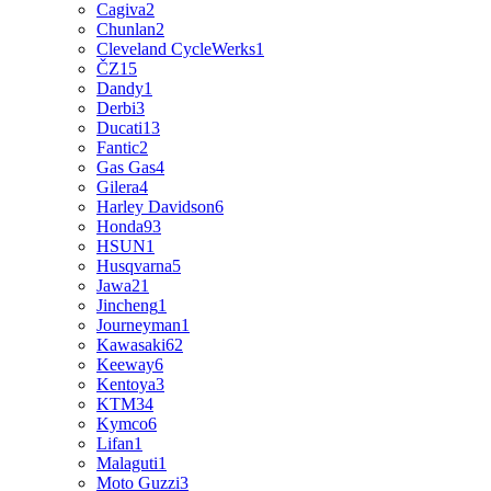
Cagiva
2
Chunlan
2
Cleveland CycleWerks
1
ČZ
15
Dandy
1
Derbi
3
Ducati
13
Fantic
2
Gas Gas
4
Gilera
4
Harley Davidson
6
Honda
93
HSUN
1
Husqvarna
5
Jawa
21
Jincheng
1
Journeyman
1
Kawasaki
62
Keeway
6
Kentoya
3
KTM
34
Kymco
6
Lifan
1
Malaguti
1
Moto Guzzi
3