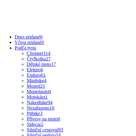
Dnes pridané
0
Včera pridané
0
Podľa typu
Chopper
114
Čtyřkolka
27
Dětské moto
17
Elektro
6
Enduro
61
Minibike
4
Moped
21
Mopedauto
0
Motokára
1
Nakedbike
94
Nezařazeno
16
Pitbike
3
Přívesy na moto
0
Sidecar
2
Silniční cestovní
93
Silniční enduro
54