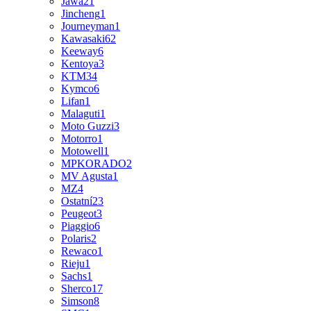
Jawa
21
Jincheng
1
Journeyman
1
Kawasaki
62
Keeway
6
Kentoya
3
KTM
34
Kymco
6
Lifan
1
Malaguti
1
Moto Guzzi
3
Motorro
1
Motowell
1
MPKORADO
2
MV Agusta
1
MZ
4
Ostatní
23
Peugeot
3
Piaggio
6
Polaris
2
Rewaco
1
Rieju
1
Sachs
1
Sherco
17
Simson
8