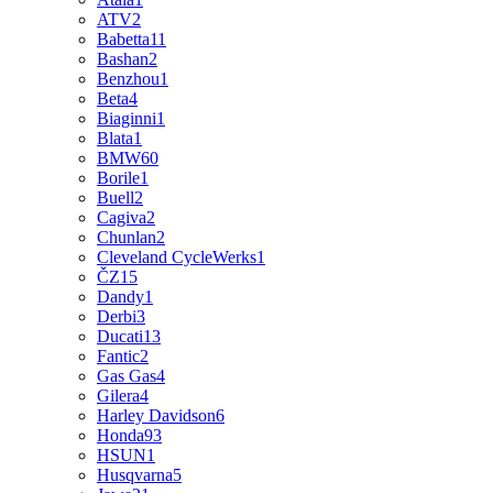
ATV
2
Babetta
11
Bashan
2
Benzhou
1
Beta
4
Biaginni
1
Blata
1
BMW
60
Borile
1
Buell
2
Cagiva
2
Chunlan
2
Cleveland CycleWerks
1
ČZ
15
Dandy
1
Derbi
3
Ducati
13
Fantic
2
Gas Gas
4
Gilera
4
Harley Davidson
6
Honda
93
HSUN
1
Husqvarna
5