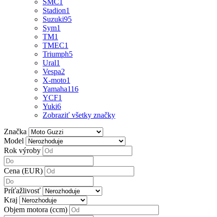
SMC
1
Stadion
1
Suzuki
95
Sym
1
TM
1
TMEC
1
Triumph
5
Ural
1
Vespa
2
X-moto
1
Yamaha
116
YCF
1
Yuki
6
Zobraziť všetky značky
Značka
Model
Rok výroby
Cena (EUR)
Príťažlivosť
Kraj
Objem motora (ccm)