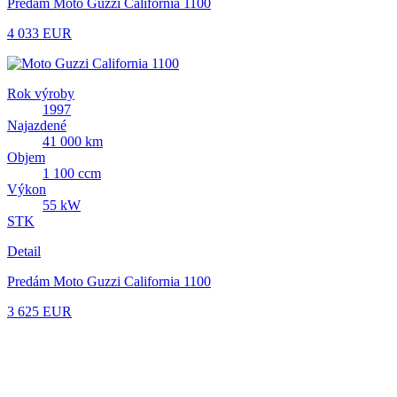
Predám Moto Guzzi California 1100
4 033 EUR
Rok výroby
1997
Najazdené
41 000 km
Objem
1 100 ccm
Výkon
55 kW
STK
Detail
Predám Moto Guzzi California 1100
3 625 EUR