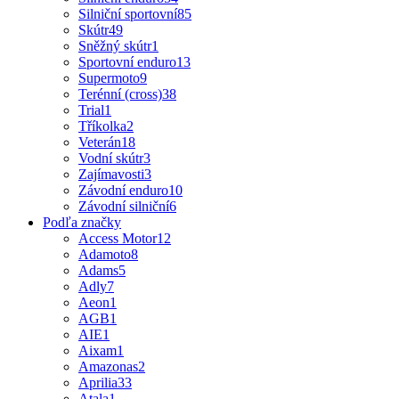
Silniční sportovní
85
Skútr
49
Sněžný skútr
1
Sportovní enduro
13
Supermoto
9
Terénní (cross)
38
Trial
1
Tříkolka
2
Veterán
18
Vodní skútr
3
Zajímavosti
3
Závodní enduro
10
Závodní silniční
6
Podľa značky
Access Motor
12
Adamoto
8
Adams
5
Adly
7
Aeon
1
AGB
1
AIE
1
Aixam
1
Amazonas
2
Aprilia
33
Atala
1