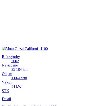
Rok výroby
2002
Najazdené
35 184 km
Objem
1 064 ccm
Výkon
54 kW
STK
Detail