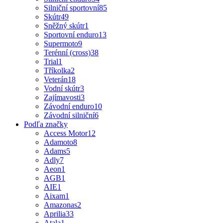
Silniční sportovní
85
Skútr
49
Sněžný skútr
1
Sportovní enduro
13
Supermoto
9
Terénní (cross)
38
Trial
1
Tříkolka
2
Veterán
18
Vodní skútr
3
Zajímavosti
3
Závodní enduro
10
Závodní silniční
6
Podľa značky
Access Motor
12
Adamoto
8
Adams
5
Adly
7
Aeon
1
AGB
1
AIE
1
Aixam
1
Amazonas
2
Aprilia
33
Atala
1