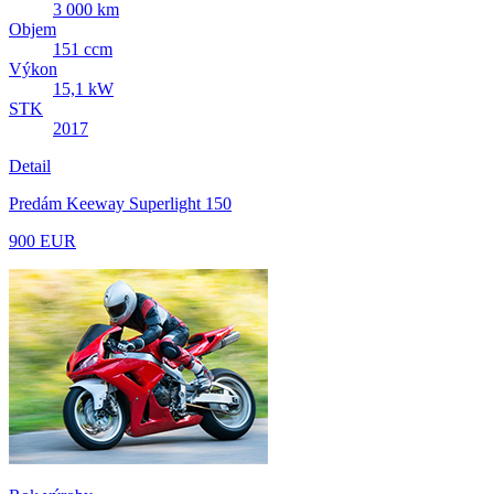
3 000 km
Objem
151 ccm
Výkon
15,1 kW
STK
2017
Detail
Predám Keeway Superlight 150
900 EUR