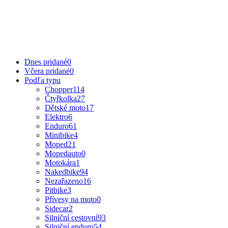
Dnes pridané
0
Včera pridané
0
Podľa typu
Chopper
114
Čtyřkolka
27
Dětské moto
17
Elektro
6
Enduro
61
Minibike
4
Moped
21
Mopedauto
0
Motokára
1
Nakedbike
94
Nezařazeno
16
Pitbike
3
Přívesy na moto
0
Sidecar
2
Silniční cestovní
93
Silniční enduro
54