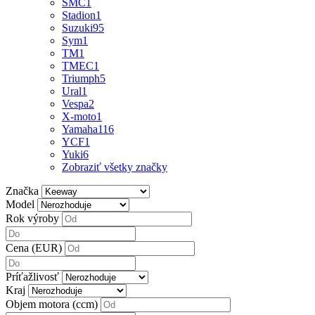
SMC
1
Stadion
1
Suzuki
95
Sym
1
TM
1
TMEC
1
Triumph
5
Ural
1
Vespa
2
X-moto
1
Yamaha
116
YCF
1
Yuki
6
Zobraziť všetky značky
Značka
Model
Rok výroby
Cena (EUR)
Príťažlivosť
Kraj
Objem motora (ccm)