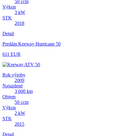
50 ccm
Výkon
3 kW
STK
2018
Detail
Predám Keeway Hurricane 50
611 EUR
Rok výroby
2009
Najazdené
3 600 km
Objem
50 ccm
Výkon
2 kW
STK
2015
Detail