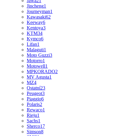
Jawa
21
Jincheng
1
Journeyman
1
Kawasaki
62
Keeway
6
Kentoya
3
KTM
34
Kymco
6
Lifan
1
Malaguti
1
Moto Guzzi
3
Motorro
1
Motowell
1
MPKORADO
2
MV Agusta
1
MZ
4
Ostatní
23
Peugeot
3
Piaggio
6
Polaris
2
Rewaco
1
Rieju
1
Sachs
1
Sherco
17
Simson
8