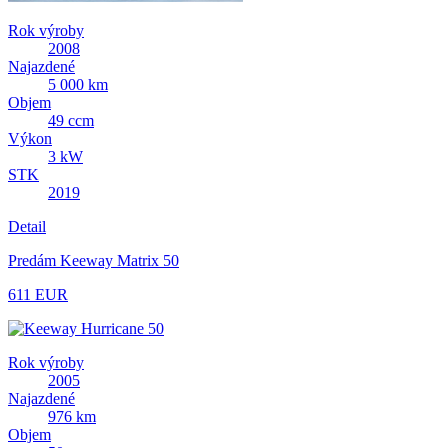
Rok výroby
2008
Najazdené
5 000 km
Objem
49 ccm
Výkon
3 kW
STK
2019
Detail
Predám Keeway Matrix 50
611 EUR
Rok výroby
2005
Najazdené
976 km
Objem