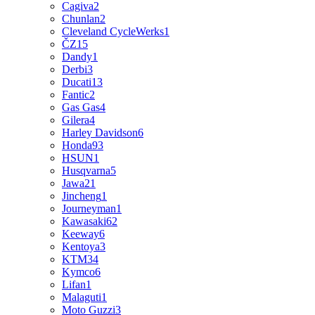
Cagiva
2
Chunlan
2
Cleveland CycleWerks
1
ČZ
15
Dandy
1
Derbi
3
Ducati
13
Fantic
2
Gas Gas
4
Gilera
4
Harley Davidson
6
Honda
93
HSUN
1
Husqvarna
5
Jawa
21
Jincheng
1
Journeyman
1
Kawasaki
62
Keeway
6
Kentoya
3
KTM
34
Kymco
6
Lifan
1
Malaguti
1
Moto Guzzi
3