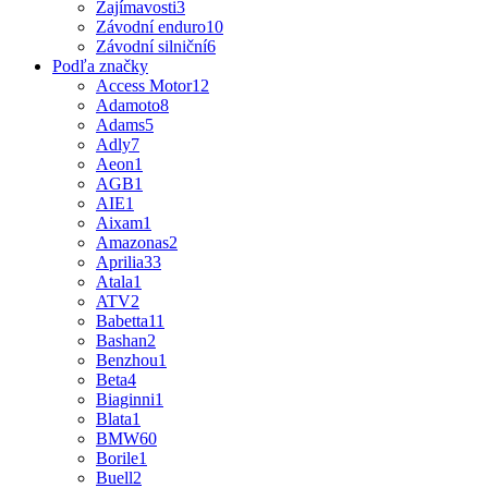
Zajímavosti
3
Závodní enduro
10
Závodní silniční
6
Podľa značky
Access Motor
12
Adamoto
8
Adams
5
Adly
7
Aeon
1
AGB
1
AIE
1
Aixam
1
Amazonas
2
Aprilia
33
Atala
1
ATV
2
Babetta
11
Bashan
2
Benzhou
1
Beta
4
Biaginni
1
Blata
1
BMW
60
Borile
1
Buell
2