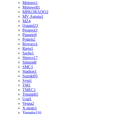
Motorro
1
Motowell
1
MPKORADO
2
MV Agusta
1
MZ
4
Ostatní
23
Peugeot
3
Piaggio
6
Polaris
2
Rewaco
1
Rieju
1
Sachs
1
Sherco
17
Simson
8
SMC
1
Stadion
1
Suzuki
95
Sym
1
TM
1
TMEC
1
Triumph
5
Ural
1
Vespa
2
X-moto
1
Yamaha
116