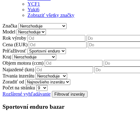
YCF
1
Yuki
6
Zobraziť všetky značky
Značka
Model
Rok výroby
Cena (EUR)
Príťažlivosť
Kraj
Objem motora (ccm)
Najazdené (km)
Trvania inzerátu
Zoradiť od
Počet na stránku
Rozšírené vyhľadávanie
Sportovní enduro bazar