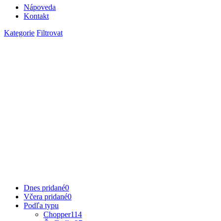
Nápoveda
Kontakt
Kategorie
Filtrovat
Dnes pridané
0
Včera pridané
0
Podľa typu
Chopper
114