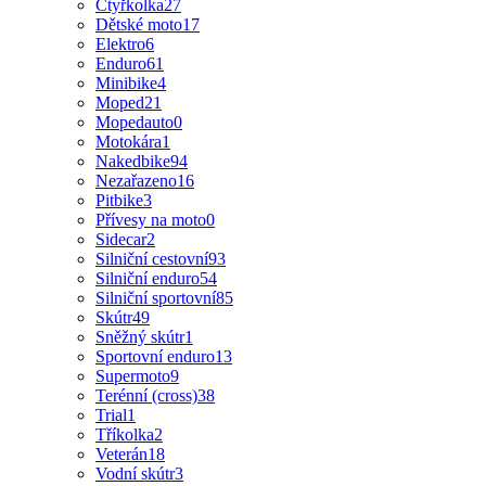
Čtyřkolka
27
Dětské moto
17
Elektro
6
Enduro
61
Minibike
4
Moped
21
Mopedauto
0
Motokára
1
Nakedbike
94
Nezařazeno
16
Pitbike
3
Přívesy na moto
0
Sidecar
2
Silniční cestovní
93
Silniční enduro
54
Silniční sportovní
85
Skútr
49
Sněžný skútr
1
Sportovní enduro
13
Supermoto
9
Terénní (cross)
38
Trial
1
Tříkolka
2
Veterán
18
Vodní skútr
3